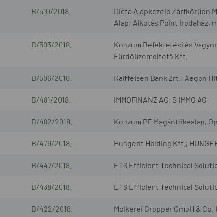
B/510/2018.
Diófa Alapkezelő Zártkörűen 
Alap; Alkotás Point Irodaház, m
B/503/2018.
Konzum Befektetési és Vagyonk
Fürdőüzemeltető Kft.
B/506/2018.
Raiffeisen Bank Zrt.; Aegon Hite
B/481/2018.
IMMOFINANZ AG; S IMMO AG
B/482/2018.
Konzum PE Magántőkealap, Opus
B/479/2018.
Hungerit Holding Kft.; HUNGERI
B/447/2018.
ETS Efficient Technical Solut
B/438/2018.
ETS Efficient Technical Solut
B/422/2018.
Molkerei Gropper GmbH & Co. K