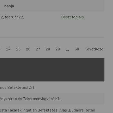
napja
2. február 22.
Összefoglaló
3
24
25
26
27
28
29
...
38
Következő
nos Befektetési Zrt.
nyszárító és Takarmánykeverő Kft.
osta Takarék Ingatlan Befektetési Alap „Budaörs Retail