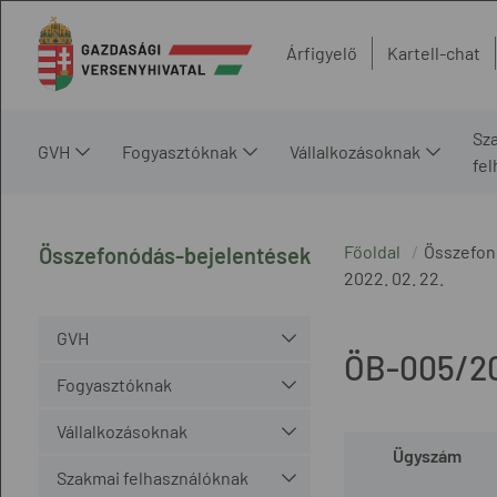
Árfigyelő
Kartell-chat
Sz
GVH
Fogyasztóknak
Vállalkozásoknak
fe
Főoldal
Összefon
Összefonódás-bejelentések
2022. 02. 22.
GVH
ÖB-005/2
Fogyasztóknak
Vállalkozásoknak
Ügyszám
Szakmai felhasználóknak