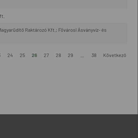
ft.
agyarüdítő Raktározó Kft.; Fővárosi Ásványvíz- és
3
24
25
26
27
28
29
...
38
Következő