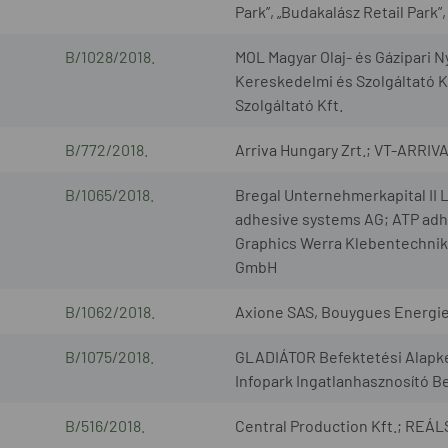
Park”, „Budakalász Retail Park”
B/1028/2018.
MOL Magyar Olaj- és Gázipari N
Kereskedelmi és Szolgáltató Kf
Szolgáltató Kft.
B/772/2018.
Arriva Hungary Zrt.; VT-ARRIVA
B/1065/2018.
Bregal Unternehmerkapital II 
adhesive systems AG; ATP adh
Graphics Werra Klebentechnik
GmbH
B/1062/2018.
Axione SAS, Bouygues Energie
B/1075/2018.
GLADIÁTOR Befektetési Alapkez
Infopark Ingatlanhasznosító B
B/516/2018.
Central Production Kft.; REÁ