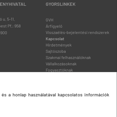
ENYHIVATAL
GYORSLINKEK
 u. 5-11.
GVH
est Pf.: 958
Árfigyelő
Visszaélés-bejelentési rendszerek
8900
Kapcsolat
Hirdetmények
Sajtószoba
Szakmai felhasználóknak
Vállalkozásoknak
Fogyasztóknak
Podcast
 és a honlap használatával kapcsolatos információk