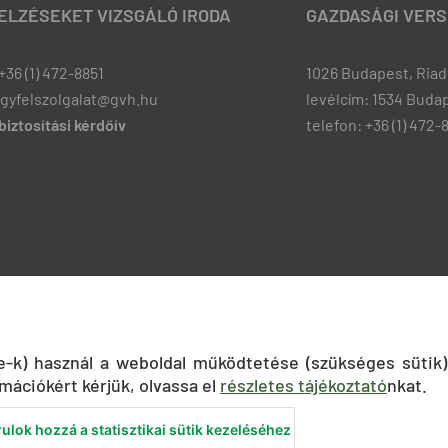
JELZÉSEKET VIZSGÁLÓ IRODA
GAZDASÁGI VERS
+36 (1) 472-8851
1026 Budapest, Riadó
ugyfelszolgalat@gvh.hu
levélcím: 1534 Budap
iztosítási kérdőív
telefon: +36 (1) 472-
ie-k) használ a weboldal működtetése (szükséges sütik)
mációkért kérjük, olvassa el
részletes tájékoztató
nkat.
ulok hozzá a statisztikai sütik kezeléséhez