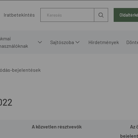
Kereső
Iratbetekintés
Oldaltérk
akmai
Sajtószoba
Hirdetmények
Dönt
lhasználóknak
ódás-bejelentések
022
A közvetlen résztvevők
Az 
bejelen