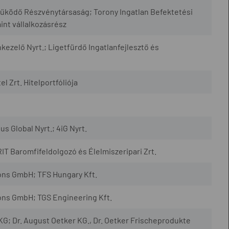
Működő Részvénytársaság; Torony Ingatlan Befektetési
int vállalkozásrész
ezelő Nyrt.; Ligetfürdő Ingatlanfejlesztő és
l Zrt. Hitelportfóliója
 Global Nyrt.; 4iG Nyrt.
T Baromfifeldolgozó és Élelmiszeripari Zrt.
ions GmbH; TFS Hungary Kft.
ions GmbH; TGS Engineering Kft.
G; Dr. August Oetker KG., Dr. Oetker Frischeprodukte