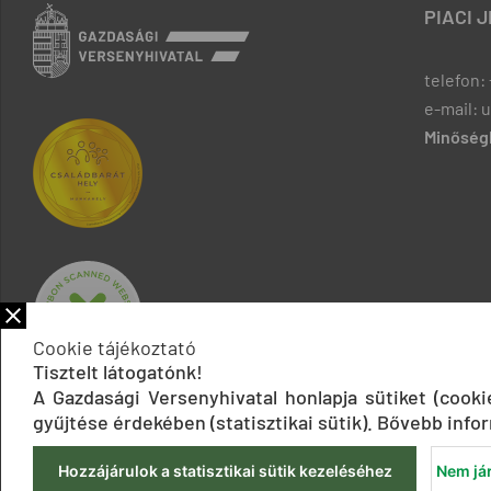
PIACI 
telefon: 
e-mail: 
Minőségb
Cookie tájékoztató
Tisztelt látogatónk!
A Gazdasági Versenyhivatal honlapja sütiket (cook
gyűjtése érdekében (statisztikai sütik). Bővebb infor
Hozzájárulok a statisztikai sütik kezeléséhez
Nem jár