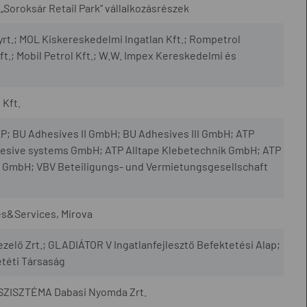
, „Soroksár Retail Park” vállalkozásrészek
yrt.; MOL Kiskereskedelmi Ingatlan Kft.; Rompetrol
t.; Mobil Petrol Kft.; W.W. Impex Kereskedelmi és
 Kft.
LP; BU Adhesives II GmbH; BU Adhesives III GmbH; ATP
esive systems GmbH; ATP Alltape Klebetechnik GmbH; ATP
 GmbH; VBV Beteiligungs- und Vermietungsgesellschaft
s&Services, Mirova
elő Zrt.; GLADIÁTOR V Ingatlanfejlesztő Befektetési Alap;
etéti Társaság
LSZISZTÉMA Dabasi Nyomda Zrt.