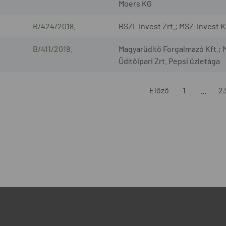
Moers KG
B/424/2018.
BSZL Invest Zrt.; MSZ-Invest K
B/411/2018.
Magyarüdítő Forgalmazó Kft.; M
Üdítőipari Zrt. Pepsi üzletága
Előző
1
...
2