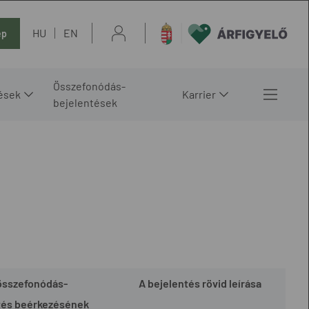
HU
EN
ép
Összefonódás-
ések
Karrier
bejelentések
összefonódás-
A bejelentés rövid leírása
tés beérkezésének