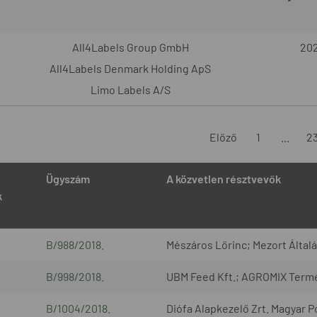
All4Labels Group GmbH
202
All4Labels Denmark Holding ApS
Limo Labels A/S
Előző
1
...
2
Ügyszám
A közvetlen résztvevők
k
B/988/2018.
Mészáros Lőrinc; Mezort Általá
B/998/2018.
UBM Feed Kft.; AGROMIX Termé
B/1004/2018.
Diófa Alapkezelő Zrt. Magyar P