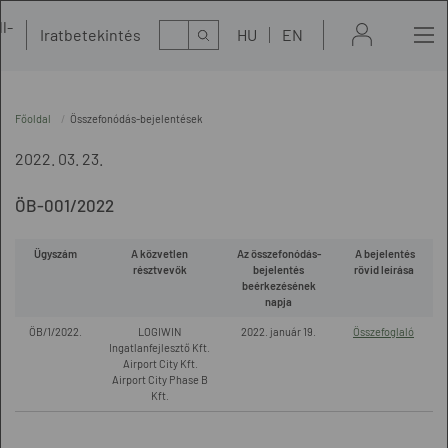
l-
Kereső
Iratbetekintés
HU
EN
t
Főoldal
Összefonódás-bejelentések
2022. 03. 23.
ÖB-001/2022
Ügyszám
A közvetlen
Az összefonódás-
A bejelentés
résztvevők
bejelentés
rövid leírása
beérkezésének
napja
ÖB/1/2022.
LOGIWIN
2022. január 19.
Összefoglaló
Ingatlanfejlesztő Kft.
Airport City Kft.
Airport City Phase B
Kft.