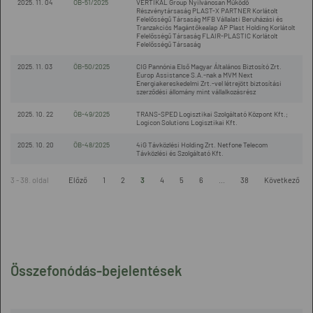
2025. 11. 04
ÖB-51/2025
VERTIKAL Group Nyilvánosan Működő
Részvénytársaság PLAST-X PARTNER Korlátolt
Felelősségű Társaság MFB Vállalati Beruházási és
Tranzakciós Magántőkealap AP Plast Holding Korlátolt
Felelősségű Társaság FLAIR-PLASTIC Korlátolt
Felelősségű Társaság
2025. 11. 03
ÖB-50/2025
CIG Pannónia Első Magyar Általános Biztosító Zrt.
Europ Assistance S.A.-nak a MVM Next
Energiakereskedelmi Zrt.-vel létrejött biztosítási
szerződési állomány mint vállalkozásrész
2025. 10. 22
ÖB-49/2025
TRANS-SPED Logisztikai Szolgáltató Központ Kft.;
Logicon Solutions Logisztikai Kft.
2025. 10. 20
ÖB-48/2025
4iG Távközlési Holding Zrt. Netfone Telecom
Távközlési és Szolgáltató Kft.
3 - 38. oldal
Előző
1
2
3
4
5
6
...
38
Következő
Összefonódás-bejelentések