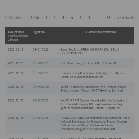
3 - 38. oldal
Előző
1
2
3
4
5
6
...
38
Következő
A bejelentés
Ügyszám
A közvetlen résztvevők
beérkezésének
dátuma
2026. 01. 13
ÖB-01/2026
GaranSec Zrt., ORINK HUNGARY Kft., SELIX
INVESTMENTS Kft.
2025. 12. 23
ÖB-66/2025
MOL Solar Energy Holding Kft.; PolSolar Kft.
2025. 12. 19
ÖB-65/2025
Frasers Group (European Holdings) Ltd.; Hervis
Sport- és Divatkereskedelmi Kft.
2025. 12. 18
ÖB-64/2025
WPEF IX Holding Coöperatief W.A.; Project Power
Bidco Limited ; Watermill-CT Holdings Limited
2025. 12. 16
ÖB-62/2025
VAJDA-PAPÍR Gyártó, Kereskedelmi és Szolgáltató
Kft.; Sofidel Hungary Kft. saját márkás (és helyi
gyártói márkás) üzletága; Sofidel Hungary Kft.
2025. 12. 16
ÖB-63/2025
FOCUS VENTURES Befektetési Alapkezelő Zrt.; MFB
Vállalati Beruházási és Tranzakciós Magántőkealap ;
Büttner Tamás Gábor; Büttner és Társai
Szerszámelemgyártó és Kereskedelmi Kft.
2025. 12. 16
ÖB-61/2025
MBH Bank Nyrt.; OC Magyarország Holding Kft.