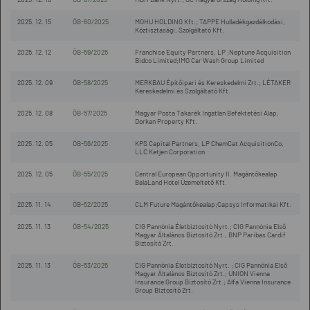
2025. 12. 15
ÖB-60/2025
MOHU HOLDING Kft.; TAPPE Hulladékgazdálkodási,
Köztisztasági, Szolgáltató Kft.
2025. 12. 12
ÖB-59/2025
Franchise Equity Partners, LP ;Neptune Acquisition
Bidco Limited;IMO Car Wash Group Limited
2025. 12. 09
ÖB-58/2025
MERKBAU Építőipari és Kereskedelmi Zrt.; LÉTAKER
Kereskedelmi és Szolgáltató Kft.
2025. 12. 08
ÖB-57/2025
Magyar Posta Takarék Ingatlan Befektetési Alap;
Dorkan Property Kft.
2025. 12. 05
ÖB-56/2025
KPS Capital Partners, LP ChemCat AcquisitionCo,
LLC Ketjen Corporation
2025. 12. 05
ÖB-55/2025
Central European Opportunity II. Magántőkealap
BalaLand Hotel Üzemeltető Kft.
2025. 11. 14
ÖB-52/2025
CLM Future Magántőkealap;Capsys Informatikai Kft.
2025. 11. 13
ÖB-54/2025
CIG Pannónia Életbiztosító Nyrt.; CIG Pannónia Első
Magyar Általános Biztosító Zrt.; BNP Paribas Cardif
Biztosító Zrt.
2025. 11. 13
ÖB-53/2025
CIG Pannónia Életbiztosító Nyrt. ; CIG Pannónia Első
Magyar Általános Biztosító Zrt.; UNION Vienna
Insurance Group Biztosító Zrt.; Alfa Vienna Insurance
Group Biztosító Zrt.