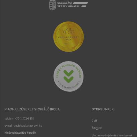
PIACI JELZÉSEKET VIZSGÁLÓ IRODA
GYORSLINKEK
telefon: +36 (1) 472-8851
GVH
e-mail: ugyfelszolgalat@gvh.hu
Árfigyelő
Minőségbiztosítási kérdőív
Visszaélés-bejelentési rendszerek