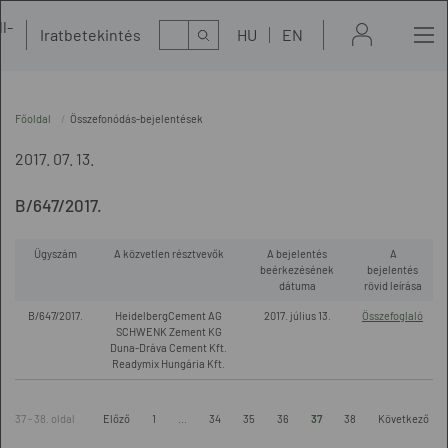
l-
Kereső
Iratbetekintés
HU
EN
t
Főoldal
Összefonódás-bejelentések
2017. 07. 13.
B/647/2017.
Ügyszám
A közvetlen résztvevők
A bejelentés
A
beérkezésének
bejelentés
dátuma
rövid leírása
B/647/2017.
HeidelbergCement AG
2017. július 13.
Összefoglaló
SCHWENK Zement KG
Duna-Dráva Cement Kft.
Readymix Hungária Kft.
37 - 38. oldal
Előző
1
...
34
35
36
37
38
Következő