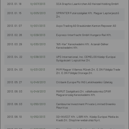
2013. 01. 18
Vj-007/2013
SCA Graphic Laarkirchen AG Heinzel Holding GmbH
2013. 01. 15
Vj-005/2013
SPRINTER Futárszolgálat Kft. Magyar Lapterjesztő
Zrt.
2013. 01. 07
Vj-001/2013
Axpo Trading AG Graubünden Kanton Repower AG
2013. 02. 26
Vj-029/2013
Express-Interfracht GmbH Hungaro-Rail Kft.
2013. 03. 29
Vj-030/2013
"Alfi-Ker" Kereskedelmi Kft. Arzenál-Délker
Kereskedelmi Kft.
2013. 04. 22
Vj-038/2013
UPS International, Inc. CEMELOG Közép-Európai
Gyógyászati Logisztikai Zrt.
2013. 04. 03
Vj-031/2013
MVM Magyar Villamos Művek Zrt. E.ON Földgáz Trade
Zrt. E.ON Földgáz Storage Zrt.
2013. 05. 27
Vj-046/2013
Citibank Europe Plc ING Letétkezelési Üzletág
2013. 06. 03
Vj-049/2013
MAMUT Szolgáltató Zrt. vállalkozásrész SPAR
Magyarország Kereskedelmi Kft.
2013. 06. 03
Vj-050/2013
Cambourne Investment Private Limited Greenko
Mauritius
2013. 06. 10
Vj-052/2013
SQ-INVEST Kft. LIBRI Kft. Közép Európai Média és
Kiadó Zrt. Shopline-webáruház Nyrt.