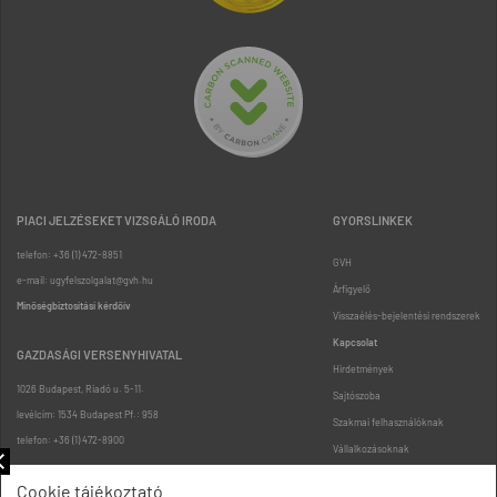
PIACI JELZÉSEKET VIZSGÁLÓ IRODA
GYORSLINKEK
telefon: +36 (1) 472-8851
GVH
e-mail: ugyfelszolgalat@gvh.hu
Árfigyelő
Minőségbiztosítási kérdőív
Visszaélés-bejelentési rendszerek
Kapcsolat
GAZDASÁGI VERSENYHIVATAL
Hirdetmények
1026 Budapest, Riadó u. 5-11.
Sajtószoba
levélcím: 1534 Budapest Pf.: 958
Szakmai felhasználóknak
telefon: +36 (1) 472-8900
Vállalkozásoknak
Fogyasztóknak
Cookie tájékoztató