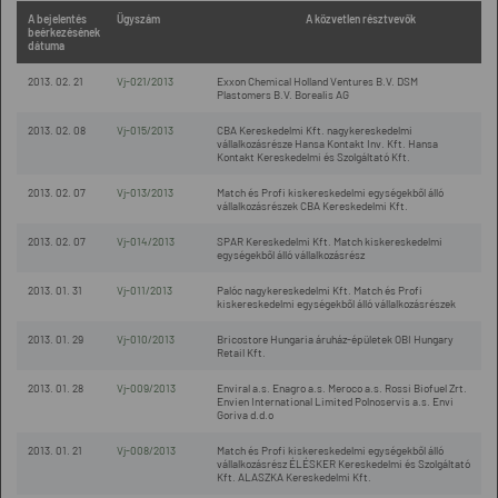
A bejelentés
Ügyszám
A közvetlen résztvevők
beérkezésének
dátuma
2013. 02. 21
Vj-021/2013
Exxon Chemical Holland Ventures B.V. DSM
Plastomers B.V. Borealis AG
2013. 02. 08
Vj-015/2013
CBA Kereskedelmi Kft. nagykereskedelmi
vállalkozásrésze Hansa Kontakt Inv. Kft. Hansa
Kontakt Kereskedelmi és Szolgáltató Kft.
2013. 02. 07
Vj-013/2013
Match és Profi kiskereskedelmi egységekből álló
vállalkozásrészek CBA Kereskedelmi Kft.
2013. 02. 07
Vj-014/2013
SPAR Kereskedelmi Kft. Match kiskereskedelmi
egységekből álló vállalkozásrész
2013. 01. 31
Vj-011/2013
Palóc nagykereskedelmi Kft. Match és Profi
kiskereskedelmi egységekből álló vállalkozásrészek
2013. 01. 29
Vj-010/2013
Bricostore Hungaria áruház-épületek OBI Hungary
Retail Kft.
2013. 01. 28
Vj-009/2013
Enviral a.s. Enagro a.s. Meroco a.s. Rossi Biofuel Zrt.
Envien International Limited Polnoservis a.s. Envi
Goriva d.d.o
2013. 01. 21
Vj-008/2013
Match és Profi kiskereskedelmi egységekből álló
vállalkozásrész ÉLÉSKER Kereskedelmi és Szolgáltató
Kft. ALASZKA Kereskedelmi Kft.