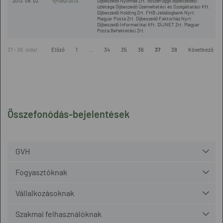
2013. 08. 02
Vj-062/2013
Díjbeszedő Nyomda Zrt. összefüggő díjbeszedési
üzletága Díjbeszedő Üzemeltetési és Szolgáltatási Kft.
Díjbeszedő Holding Zrt. FHB Jelzálogbank Nyrt.
Magyar Posta Zrt. Díjbeszedő Faktorház Nyrt.
Díjbeszedő Informatikai Kft. DÍJNET Zrt. Magyar
Posta Befektetési Zrt.
37 - 38. oldal
Előző
1
...
34
35
36
37
38
Következő
Összefonódás-bejelentések
GVH
Fogyasztóknak
Vállalkozásoknak
Szakmai felhasználóknak