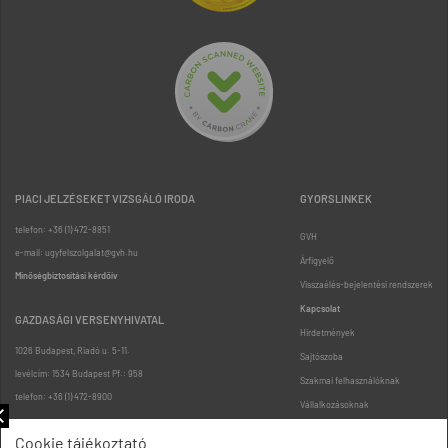
PIACI JELZÉSEKET VIZSGÁLÓ IRODA
GYORSLINKEK
telefon: +36 (1) 472-8851
GVH
e-mail: ugyfelszolgalat@gvh.hu
Árfigyelő
Minőségbiztosítási kérdőív
Visszaélés-bejelentési rendszerek
Kapcsolat
GAZDASÁGI VERSENYHIVATAL
Hirdetmények
1026 Budapest, Riadó u. 5-11.
Sajtószoba
levélcím: 1534 Budapest Pf.: 958
Szakmai felhasználóknak
telefon: +36 (1) 472-8900
Vállalkozásoknak
Fogyasztóknak
Cookie tájékoztató