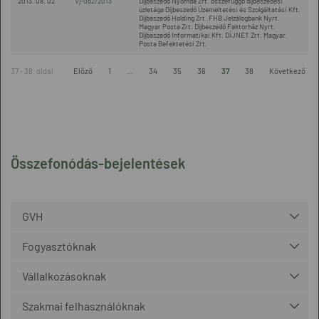
2013. 08. 02
Vj-062/2013
Díjbeszedő Nyomda Zrt. összefüggő díjbeszedési
üzletága Díjbeszedő Üzemeltetési és Szolgáltatási Kft.
Díjbeszedő Holding Zrt. FHB Jelzálogbank Nyrt.
Magyar Posta Zrt. Díjbeszedő Faktorház Nyrt.
Díjbeszedő Informatikai Kft. DÍJNET Zrt. Magyar
Posta Befektetési Zrt.
37 - 38. oldal
Előző
1
...
34
35
36
37
38
Következő
Összefonódás-bejelentések
GVH
Fogyasztóknak
Vállalkozásoknak
Szakmai felhasználóknak