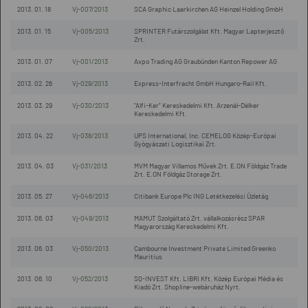
2013. 01. 18
Vj-007/2013
SCA Graphic Laarkirchen AG Heinzel Holding GmbH
2013. 01. 15
Vj-005/2013
SPRINTER Futárszolgálat Kft. Magyar Lapterjesztő
Zrt.
2013. 01. 07
Vj-001/2013
Axpo Trading AG Graubünden Kanton Repower AG
2013. 02. 26
Vj-029/2013
Express-Interfracht GmbH Hungaro-Rail Kft.
2013. 03. 29
Vj-030/2013
"Alfi-Ker" Kereskedelmi Kft. Arzenál-Délker
Kereskedelmi Kft.
2013. 04. 22
Vj-038/2013
UPS International, Inc. CEMELOG Közép-Európai
Gyógyászati Logisztikai Zrt.
2013. 04. 03
Vj-031/2013
MVM Magyar Villamos Művek Zrt. E.ON Földgáz Trade
Zrt. E.ON Földgáz Storage Zrt.
2013. 05. 27
Vj-046/2013
Citibank Europe Plc ING Letétkezelési Üzletág
2013. 06. 03
Vj-049/2013
MAMUT Szolgáltató Zrt. vállalkozásrész SPAR
Magyarország Kereskedelmi Kft.
2013. 06. 03
Vj-050/2013
Cambourne Investment Private Limited Greenko
Mauritius
2013. 06. 10
Vj-052/2013
SQ-INVEST Kft. LIBRI Kft. Közép Európai Média és
Kiadó Zrt. Shopline-webáruház Nyrt.