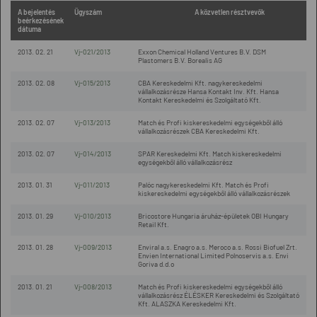
A bejelentés
Ügyszám
A közvetlen résztvevők
beérkezésének
dátuma
2013. 02. 21
Vj-021/2013
Exxon Chemical Holland Ventures B.V. DSM
Plastomers B.V. Borealis AG
2013. 02. 08
Vj-015/2013
CBA Kereskedelmi Kft. nagykereskedelmi
vállalkozásrésze Hansa Kontakt Inv. Kft. Hansa
Kontakt Kereskedelmi és Szolgáltató Kft.
2013. 02. 07
Vj-013/2013
Match és Profi kiskereskedelmi egységekből álló
vállalkozásrészek CBA Kereskedelmi Kft.
2013. 02. 07
Vj-014/2013
SPAR Kereskedelmi Kft. Match kiskereskedelmi
egységekből álló vállalkozásrész
2013. 01. 31
Vj-011/2013
Palóc nagykereskedelmi Kft. Match és Profi
kiskereskedelmi egységekből álló vállalkozásrészek
2013. 01. 29
Vj-010/2013
Bricostore Hungaria áruház-épületek OBI Hungary
Retail Kft.
2013. 01. 28
Vj-009/2013
Enviral a.s. Enagro a.s. Meroco a.s. Rossi Biofuel Zrt.
Envien International Limited Polnoservis a.s. Envi
Goriva d.d.o
2013. 01. 21
Vj-008/2013
Match és Profi kiskereskedelmi egységekből álló
vállalkozásrész ÉLÉSKER Kereskedelmi és Szolgáltató
Kft. ALASZKA Kereskedelmi Kft.