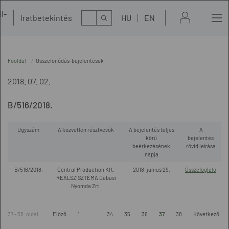
l-
Kereső
Iratbetekintés
HU
EN
t
Főoldal
Összefonódás-bejelentések
2018. 07. 02.
B/516/2018.
Ügyszám
A közvetlen résztvevők
A bejelentés teljes
A
körű
bejelentés
beérkezésének
rövid leírása
napja
B/516/2018.
Central Production Kft.
2018. június 29.
Összefoglaló
REÁLSZISZTÉMA Dabasi
Nyomda Zrt.
37 - 38. oldal
Előző
1
...
34
35
36
37
38
Következő