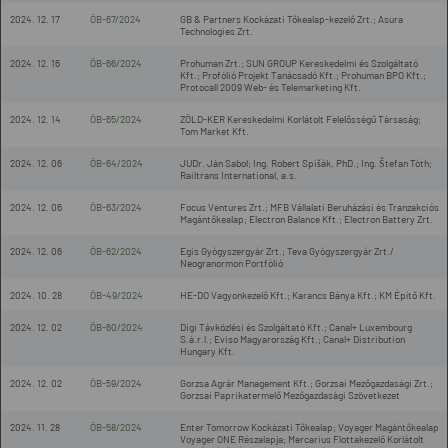
2024. 12. 17
ÖB-67/2024
GB & Partners Kockázati Tőkealap-kezelő Zrt.; Asura
Technologies Zrt.
2024. 12. 16
ÖB-66/2024
Prohuman Zrt.; SUN GROUP Kereskedelmi és Szolgáltató
Kft.; Profólió Projekt Tanácsadó Kft.; Prohuman BPO Kft.;
Protocall 2009 Web- és Telemarketing Kft.
2024. 12. 14
ÖB-65/2024
ZÖLD-KER Kereskedelmi Korlátolt Felelősségű Társaság;
Tom Market Kft.
2024. 12. 06
ÖB-64/2024
JUDr. Ján Sabol; Ing. Robert Spišák, PhD.; Ing. Štefan Tóth;
Railtrans International, a.s.
2024. 12. 06
ÖB-63/2024
Focus Ventures Zrt.; MFB Vállalati Beruházási és Tranzakciós
Magántőkealap; Electron Balance Kft.; Electron Battery Zrt.
2024. 12. 06
ÖB-62/2024
Egis Gyógyszergyár Zrt.; Teva Gyógyszergyár Zrt./
Neogranormon Portfólió
2024. 10. 28
ÖB-49/2024
HE-DO Vagyonkezelő Kft.; Karancs Bánya Kft.; KM Építő Kft.
2024. 12. 02
ÖB-60/2024
Digi Távközlési és Szolgáltató Kft.; Canal+ Luxembourg
S.á.r.l.; Eviso Magyarország Kft.; Canal+ Distribution
Hungary Kft.
2024. 12. 02
ÖB-59/2024
Gorzsa Agrár Management Kft.; Gorzsai Mezőgazdasági Zrt.;
Gorzsai Paprikatermelő Mezőgazdasági Szövetkezet
2024. 11. 28
ÖB-58/2024
Enter Tomorrow Kockázati Tőkealap; Voyager Magántőkealap
Voyager ONE Részalapja; Mercarius Flottakezelő Korlátolt