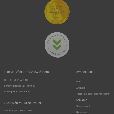
PIACI JELZÉSEKET VIZSGÁLÓ IRODA
GYORSLINKEK
telefon: +36 (1) 472-8851
GVH
e-mail: ugyfelszolgalat@gvh.hu
Árfigyelő
Minőségbiztosítási kérdőív
Visszaélés-bejelentési rendszerek
Kapcsolat
GAZDASÁGI VERSENYHIVATAL
Hirdetmények
1026 Budapest, Riadó u. 5-11.
Sajtószoba