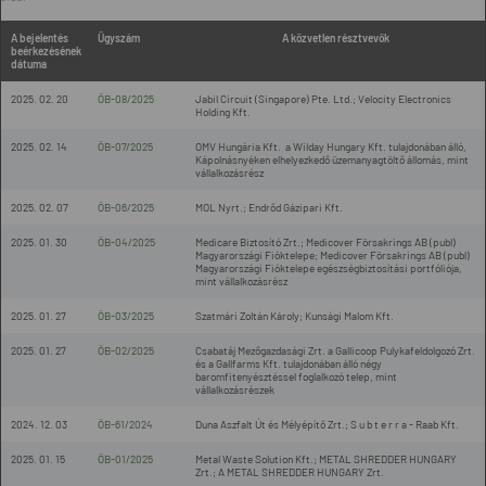
A bejelentés
Ügyszám
A közvetlen résztvevők
beérkezésének
dátuma
2025. 02. 20
ÖB-08/2025
Jabil Circuit (Singapore) Pte. Ltd.; Velocity Electronics
Holding Kft.
2025. 02. 14
ÖB-07/2025
OMV Hungária Kft. a Wilday Hungary Kft. tulajdonában álló,
Kápolnásnyéken elhelyezkedő üzemanyagtöltő állomás, mint
vállalkozásrész
2025. 02. 07
ÖB-06/2025
MOL Nyrt.; Endrőd Gázipari Kft.
2025. 01. 30
ÖB-04/2025
Medicare Biztosító Zrt.; Medicover Försakrings AB (publ)
Magyarországi Fióktelepe; Medicover Försakrings AB (publ)
Magyarországi Fióktelepe egészségbiztosítási portfóliója,
mint vállalkozásrész
2025. 01. 27
ÖB-03/2025
Szatmári Zoltán Károly; Kunsági Malom Kft.
2025. 01. 27
ÖB-02/2025
Csabatáj Mezőgazdasági Zrt. a Gallicoop Pulykafeldolgozó Zrt.
és a Gallfarms Kft. tulajdonában álló négy
baromfitenyésztéssel foglalkozó telep, mint
vállalkozásrészek
2024. 12. 03
ÖB-61/2024
Duna Aszfalt Út és Mélyépítő Zrt.; S u b t e r r a - Raab Kft.
2025. 01. 15
ÖB-01/2025
Metal Waste Solution Kft.; METAL SHREDDER HUNGARY
Zrt.; A METAL SHREDDER HUNGARY Zrt.