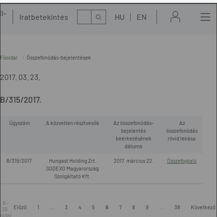
l-
Kereső
Iratbetekintés
HU
EN
t
Főoldal
Összefonódás-bejelentések
2017. 03. 23.
B/315/2017.
Ügyszám
A közvetlen résztvevők
Az összefonódás-
Az
bejelentés
összefonódás
beérkezésének
rövid leírása
dátuma
B/315/2017.
Hungast Holding Zrt.
2017. március 22.
Összefoglaló
SODEXO Magyarország
Szolgáltató Kft.
6 -
Előző
1
...
3
4
5
6
7
8
9
...
38
Következő
38.
oldal