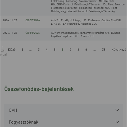
Felelősségű Társaság; Koleszár Róbert; MERCARIUS
HOLDING Korlátolt Felelősségű Társaság; MOL Fleet Solution
Flottakezelő Korlátolt Felelősségű Társaság; MOL Fleet
Holding Vagyonkezelő Korlátolt Felelősségű Társaság
2024. 11. 27
ÖB-57/2024
AHVF II Firefly Holdings, L.P.; Endeavour Capital Fund VII,
L.P.; ENTEK Technology Holdings LLC
2024. 11. 22
ÖB-56/2024
ADM International Sarl; Vandamme Hungária Kft.; Dunalys
Ingatlanforgalmazó Kft.; Aserco Kft.
6 -
Előző
1
...
3
4
5
6
7
8
9
...
38
Következő
38.
oldal
Összefonódás-bejelentések
GVH
Fogyasztóknak