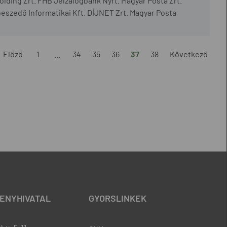
Holding Zrt. FHB Jelzálogbank Nyrt. Magyar Posta Zrt.
beszedő Informatikai Kft. DÍJNET Zrt. Magyar Posta
Előző
1
...
34
35
36
37
38
Következő
ENYHIVATAL
GYORSLINKEK