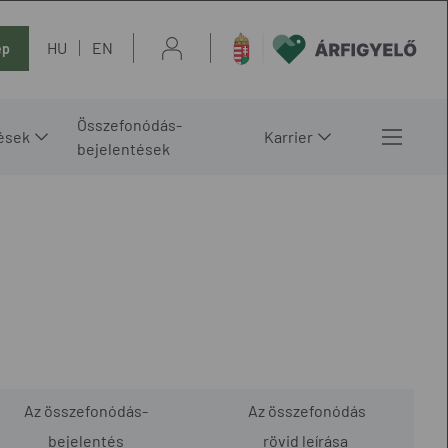
HU
EN
ép
Összefonódás-
ések
Karrier
bejelentések
Az összefonódás-
Az összefonódás
bejelentés
rövid leírása