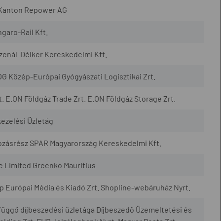
 Kanton Repower AG
garo-Rail Kft.
rzenál-Délker Kereskedelmi Kft.
OG Közép-Európai Gyógyászati Logisztikai Zrt.
 E.ON Földgáz Trade Zrt. E.ON Földgáz Storage Zrt.
kezelési Üzletág
kozásrész SPAR Magyarország Kereskedelmi Kft.
 Limited Greenko Mauritius
ép Európai Média és Kiadó Zrt. Shopline-webáruház Nyrt.
üggő díjbeszedési üzletága Díjbeszedő Üzemeltetési és