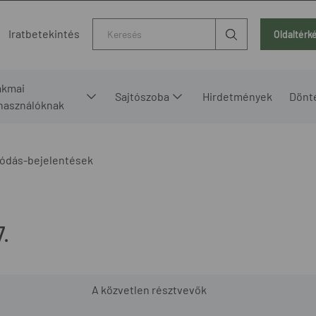
Kereső
Iratbetekintés
Oldaltérk
akmai
Sajtószoba
Hirdetmények
Dönt
lhasználóknak
ódás-bejelentések
.
A közvetlen résztvevők