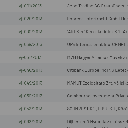
Vj-001/2013
Axpo Trading AG Graubünden
Vj-029/2013
Express-Interfracht GmbH Hun
Vj-030/2013
"Alfi-Ker" Kereskedelmi Kft. A
Vj-038/2013
UPS International, Inc. CEMEL
Vj-031/2013
MVM Magyar Villamos Művek Zrt.
Vj-046/2013
Citibank Europe Plc ING Letét
Vj-049/2013
MAMUT Szolgáltató Zrt. vállal
Vj-050/2013
Cambourne Investment Private
Vj-052/2013
SQ-INVEST Kft. LIBRI Kft. Köz
Vj-062/2013
Díjbeszedő Nyomda Zrt. összef