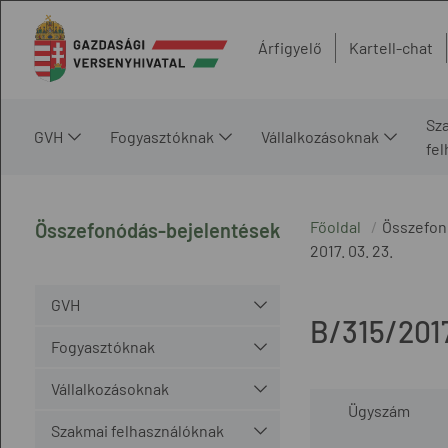
Árfigyelő
Kartell-chat
Sz
GVH
Fogyasztóknak
Vállalkozásoknak
fe
Főoldal
Összefon
Összefonódás-bejelentések
2017. 03. 23.
GVH
B/315/2017
Fogyasztóknak
Vállalkozásoknak
Ügyszám
Szakmai felhasználóknak