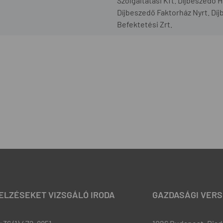
Szolgáltatási Kft. Díjbeszedő 
Díjbeszedő Faktorház Nyrt. Díj
Befektetési Zrt.
JELZÉSEKET VIZSGÁLÓ IRODA
GAZDASÁGI VERS