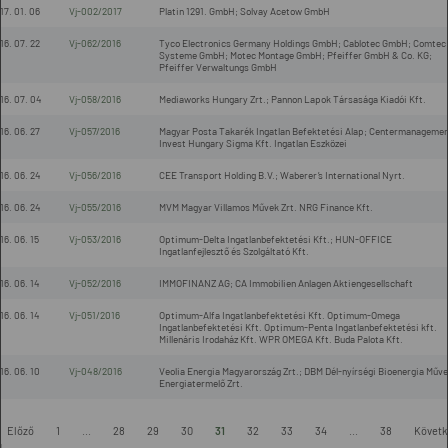
17. 01. 06
Vj-002/2017
Platin 1291. GmbH; Solvay Acetow GmbH
16. 07. 22
Vj-062/2016
Tyco Electronics Germany Holdings GmbH; Cablotec GmbH; Comtec
Systeme GmbH; Motec Montage GmbH; Pfeiffer GmbH & Co. KG;
Pfeiffer Verwaltungs GmbH
16. 07. 04
Vj-058/2016
Mediaworks Hungary Zrt.; Pannon Lapok Társasága Kiadói Kft.
16. 06. 27
Vj-057/2016
Magyar Posta Takarék Ingatlan Befektetési Alap; Centermanageme
Invest Hungary Sigma Kft. Ingatlan Eszközei
16. 06. 24
Vj-056/2016
CEE Transport Holding B.V.; Waberer’s International Nyrt.
16. 06. 24
Vj-055/2016
MVM Magyar Villamos Művek Zrt. NRG Finance Kft.
16. 06. 15
Vj-053/2016
Optimum-Delta Ingatlanbefektetési Kft.; HUN-OFFICE
Ingatlanfejlesztő és Szolgáltató Kft.
16. 06. 14
Vj-052/2016
IMMOFINANZ AG; CA Immobilien Anlagen Aktiengesellschaft
16. 06. 14
Vj-051/2016
Optimum-Alfa Ingatlanbefektetési Kft. Optimum-Omega
Ingatlanbefektetési Kft. Optimum-Penta Ingatlanbefektetési kft.
Millenáris Irodaház Kft. WPR OMEGA Kft. Buda Palota Kft.
16. 06. 10
Vj-048/2016
Veolia Energia Magyarország Zrt.; DBM Dél-nyírségi Bioenergia Műv
Energiatermelő Zrt.
Előző
1
...
28
29
30
31
32
33
34
...
38
Követk
l