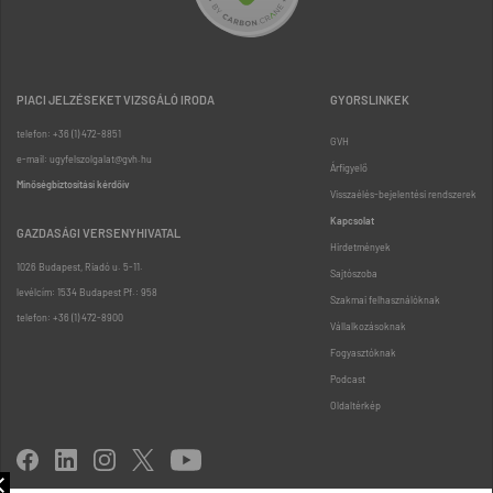
PIACI JELZÉSEKET VIZSGÁLÓ IRODA
GYORSLINKEK
telefon: +36 (1) 472-8851
GVH
e-mail: ugyfelszolgalat@gvh.hu
Árfigyelő
Minőségbiztosítási kérdőív
Visszaélés-bejelentési rendszerek
Kapcsolat
GAZDASÁGI VERSENYHIVATAL
Hirdetmények
1026 Budapest, Riadó u. 5-11.
Sajtószoba
levélcím: 1534 Budapest Pf.: 958
Szakmai felhasználóknak
telefon: +36 (1) 472-8900
Vállalkozásoknak
Fogyasztóknak
Podcast
Oldaltérkép