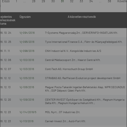
Előző
1
...
28
29
30
31
32
33
34
...
38
Követk
l
bejelentés
Ügyszám
A közvetlen résztvevők
érkezésének
tuma
16. 10. 24
Vj-094/2016
T-Systems Magyarország Zrt.; SERVERINFO-INGATLAN Kft.
16. 10. 25
Vj-095/2016
Tyco International Finance S.A.; Fém- és Műanyagfeldolgozó Kft.
16. 11. 11
Vj-098/2016
CNH Industrial N.V.; Kongskilde Industries A/S
16. 12. 06
Vj-102/2016
Centrál Médiacsoport Zrt.; Hearst Central Kft.
16. 12. 07
Vj-103/2016
ContiTech AG; Hornschuch Group GmbH
16. 12. 12
Vj-105/2016
STRABAG AG; Raiffeisen Evolution project development GmbH
16. 12. 13
Vj-106/2016
Magyar Posta Takarék Ingatlan Befektetési Alap, WPR SECUNDUS
Kft.; DÜP Délpesti Üzleti Park Kft.
16. 12. 20
Vj-109/2016
CENTER INVEST Építőipari és Szolgáltató Kft.; Magnum Hungaria
Delta Kft.; Magnum Hungaria Helium Kft.;
16. 12. 23
Vj-114/2016/5
MOL Nyrt.; OT Industries Zrt.
16. 12. 23
Vj-113/2016
Carnet-Invest Zrt.; Autó-Fort Kft.