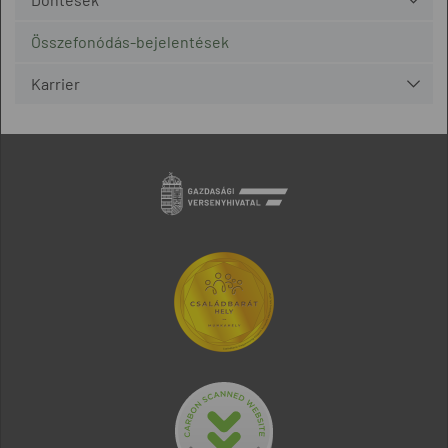
Összefonódás-bejelentések
Karrier