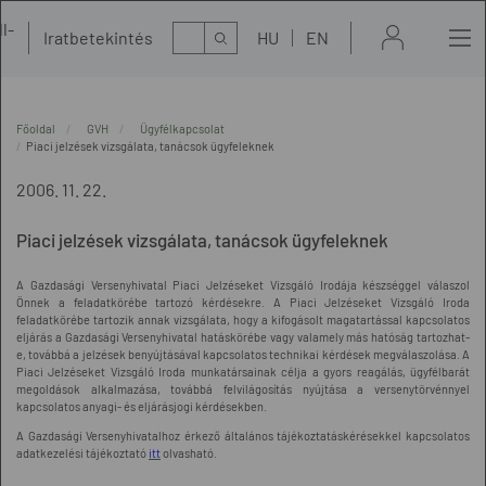
l-
Kereső
Iratbetekintés
HU
EN
t
Főoldal
GVH
Ügyfélkapcsolat
Piaci jelzések vizsgálata, tanácsok ügyfeleknek
2006. 11. 22.
Piaci jelzések vizsgálata, tanácsok ügyfeleknek
A Gazdasági Versenyhivatal Piaci Jelzéseket Vizsgáló Irodája készséggel válaszol
Önnek a feladatkörébe tartozó kérdésekre. A Piaci Jelzéseket Vizsgáló Iroda
feladatkörébe tartozik annak vizsgálata, hogy a kifogásolt magatartással kapcsolatos
eljárás a Gazdasági Versenyhivatal hatáskörébe vagy valamely más hatóság tartozhat-
e, továbbá a jelzések benyújtásával kapcsolatos technikai kérdések megválaszolása. A
Piaci Jelzéseket Vizsgáló Iroda munkatársainak célja a gyors reagálás, ügyfélbarát
megoldások alkalmazása, továbbá felvilágosítás nyújtása a versenytörvénnyel
kapcsolatos anyagi- és eljárásjogi kérdésekben.
A Gazdasági Versenyhivatalhoz érkező általános tájékoztatáskérésekkel kapcsolatos
adatkezelési tájékoztató
itt
olvasható.