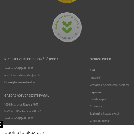
PIACI JELZÉSEKET VIZSGÁLÓ IRODA
GYORSLINKEK
telefon: +36 (1) 472-8851
GVH
e-mail: ugyfelszolgalat@gvh.hu
Árfigyelő
Minőségbiztosítási kérdőív
Visszaélés-bejelentési rendszerek
Kapcsolat
GAZDASÁGI VERSENYHIVATAL
Hirdetmények
1026 Budapest, Riadó u. 5-11.
Sajtószoba
levélcím: 1534 Budapest Pf.: 958
Szakmai felhasználóknak
telefon: +36 (1) 472-8900
Vállalkozásoknak
Fogyasztóknak
Cookie tájékoztató