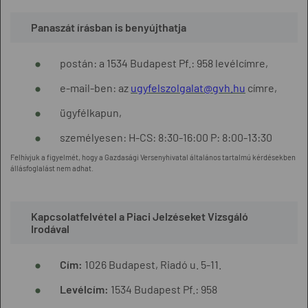
Panaszát írásban is benyújthatja
postán: a 1534 Budapest Pf.: 958 levélcímre,
e-mail-ben: az
ugyfelszolgalat@gvh.hu
címre,
ügyfélkapun,
személyesen: H-CS: 8:30-16:00 P: 8:00-13:30
Felhívjuk a figyelmét, hogy a Gazdasági Versenyhivatal általános tartalmú kérdésekben
állásfoglalást nem adhat.
Kapcsolatfelvétel a Piaci Jelzéseket Vizsgáló
Irodával
Cím:
1026 Budapest, Riadó u. 5-11.
Levélcím:
1534 Budapest Pf.: 958