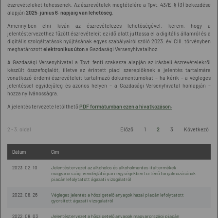
észrevételeket tehessenek. Az észrevételek megtételére a Tpvt. 43/E. § (3) bekezdése
alapján
2025. június 6. napjáig van lehetőség
.
Amennyiben élni kíván az észrevételezés lehetőségével, kérem, hogy a
jelentéstervezethez fűzött észrevételeit ez idő alatt juttassa el a digitális államról és a
digitális szolgáltatások nyújtásának egyes szabályairól szóló 2023. évi CIII. törvényben
meghatározott
elektronikus úton
a Gazdasági Versenyhivatalhoz.
A Gazdasági Versenyhivatal a Tpvt. fenti szakasza alapján az írásbeli észrevételekről
készült összefoglalót, illetve az érintett piaci szereplőknek a jelentés tartalmára
vonatkozó érdemi észrevételeit tartalmazó dokumentumokat – ha kérik – a végleges
jelentéssel egyidejűleg és azonos helyen – a Gazdasági Versenyhivatal honlapján –
hozza nyilvánosságra.
A jelentés tervezete letölthető
PDF formátumban ezen a hivatkozáson
.
2 - 3. oldal
Előző
1
2
3
Következő
Dátum
Cím
2023. 02. 10
Jelentéstervezet az alkoholos és alkoholmentes italtermékek
magyarországi vendéglátóipari egységekben történő forgalmazásának
piacán lefolytatott ágazati vizsgálatról
2022. 08. 26
Végleges jelentés a hőszigetelő anyagok hazai piacán lefolytatott
gyorsított ágazati vizsgálatról
2022. 08. 03
Jelentéstervezet a hőszigetelő anyagok magyarországi piacán