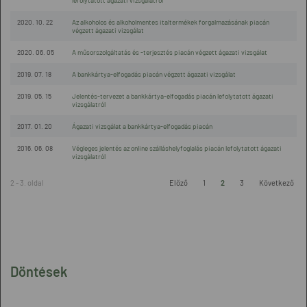
lefolytatott ágazati vizsgálatról
2020. 10. 22
Az alkoholos és alkoholmentes italtermékek forgalmazásának piacán
végzett ágazati vizsgálat
2020. 06. 05
A műsorszolgáltatás és -terjesztés piacán végzett ágazati vizsgálat
2019. 07. 18
A bankkártya-elfogadás piacán végzett ágazati vizsgálat
2019. 05. 15
Jelentés-tervezet a bankkártya-elfogadás piacán lefolytatott ágazati
vizsgálatról
2017. 01. 20
Ágazati vizsgálat a bankkártya-elfogadás piacán
2016. 06. 08
Végleges jelentés az online szálláshelyfoglalás piacán lefolytatott ágazati
vizsgálatról
2 - 3. oldal
Előző
1
2
3
Következő
Döntések