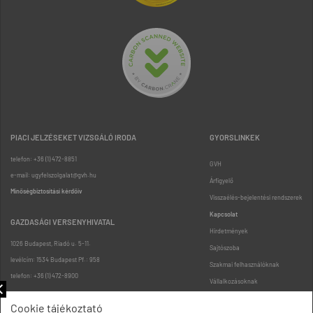
PIACI JELZÉSEKET VIZSGÁLÓ IRODA
GYORSLINKEK
telefon: +36 (1) 472-8851
GVH
e-mail: ugyfelszolgalat@gvh.hu
Árfigyelő
Minőségbiztosítási kérdőív
Visszaélés-bejelentési rendszerek
Kapcsolat
GAZDASÁGI VERSENYHIVATAL
Hirdetmények
1026 Budapest, Riadó u. 5-11.
Sajtószoba
levélcím: 1534 Budapest Pf.: 958
Szakmai felhasználóknak
telefon: +36 (1) 472-8900
Vállalkozásoknak
Fogyasztóknak
Cookie tájékoztató