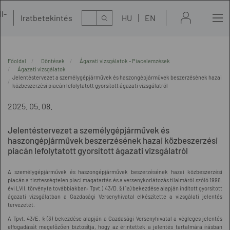
l-
Kereső
Iratbetekintés
HU
EN
t
Főoldal
Döntések
Ágazati vizsgálatok - Piacelemzések
Ágazati vizsgálatok
Jelentéstervezet a személygépjárművek és haszongépjárművek beszerzésének hazai
közbeszerzési piacán lefolytatott gyorsított ágazati vizsgálatról
2025. 05. 08.
Jelentéstervezet a személygépjárművek és
haszongépjárművek beszerzésének hazai közbeszerzési
piacán lefolytatott gyorsított ágazati vizsgálatról
A személygépjárművek és haszongépjárművek beszerzésének hazai közbeszerzési
piacán a tisztességtelen piaci magatartás és a versenykorlátozás tilalmáról szóló 1996.
évi LVII. törvény (a továbbiakban: Tpvt.) 43/D. § (1a) bekezdése alapján indított gyorsított
ágazati vizsgálatban a Gazdasági Versenyhivatal elkészítette a vizsgálati jelentés
tervezetét.
A Tpvt. 43/E. § (3) bekezdése alapján a Gazdasági Versenyhivatal a végleges jelentés
elfogadását megelőzően biztosítja, hogy az érintettek a jelentés tartalmára írásban