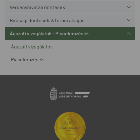
Versenyhivatali döntések
Bírósági döntések VJ szám alapján
Ágazati vizsgálatok - Piacelemzések
Ágazati vizsgálatok
Piacelemzések