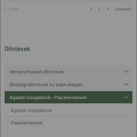
1 - 3. oldal
1
2
3
Következő
Döntések
Versenyhivatali döntések
Bírósági döntések VJ szám alapján
Ágazati vizsgálatok - Piacelemzések
Ágazati vizsgálatok
Piacelemzések