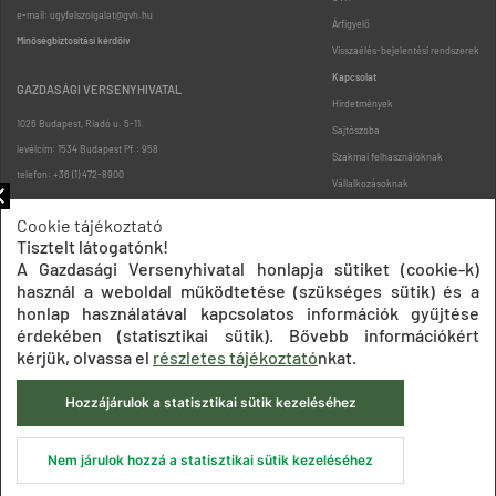
e-mail: ugyfelszolgalat@gvh.hu
Árfigyelő
Minőségbiztosítási kérdőív
Visszaélés-bejelentési rendszerek
Kapcsolat
GAZDASÁGI VERSENYHIVATAL
Hirdetmények
1026 Budapest, Riadó u. 5-11.
Sajtószoba
levélcím: 1534 Budapest Pf.: 958
Szakmai felhasználóknak
telefon: +36 (1) 472-8900
Vállalkozásoknak
Fogyasztóknak
Cookie tájékoztató
Podcast
Tisztelt látogatónk!
Oldaltérkép
A Gazdasági Versenyhivatal honlapja sütiket (cookie-k)
használ a weboldal működtetése (szükséges sütik) és a
honlap használatával kapcsolatos információk gyűjtése
érdekében (statisztikai sütik). Bővebb információkért
kérjük, olvassa el
részletes tájékoztató
nkat.
Hozzájárulok a statisztikai sütik kezeléséhez
Impresszum
Adatkezelési tájékoztatók
Akadálymentesítési nyilatkozat
Közadatkereső
Süti beállítások
ÁSZF
Nem járulok hozzá a statisztikai sütik kezeléséhez
© 2020 Gazdasági Versenyhivatal