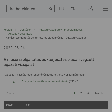
l-
Kereső
Iratbetekintés
HU
EN
t
Főoldal
Döntések
Ágazati vizsgálatok - Piacelemzések
Ágazati vizsgálatok
A műsorszolgáltatás és -terjesztés piacán végzett ágazati vizsgálat
2020. 06. 04.
A műsorszolgáltatás és -terjesztés piacán végzett
ágazati vizsgálat
Az ágazati vizsgálatot elrendelő végzés letölthető PDF formátumban:
Az ágazati vizsgálatot elrendelő végzés
(433 KB)
1 - 3. oldal
1
2
3
Következő
Dátum
Cím