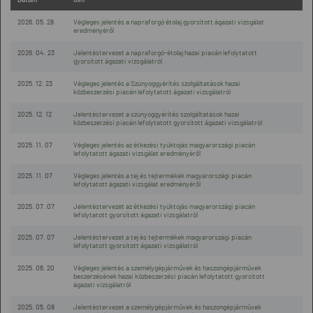
2026. 05. 28
Végleges jelentés a napraforgó étolaj gyorsított ágazati vizsgálat
eredményéről
2026. 04. 23
Jelentéstervezet a napraforgó-étolaj hazai piacán lefolytatott
gyorsított ágazati vizsgálatról
2025. 12. 23
Végleges jelentés a Szúnyoggyérítés szolgáltatások hazai
közbeszerzési piacán lefolytatott ágazati vizsgálatról
2025. 12. 12
Jelentéstervezet a szúnyoggyérítés szolgáltatások hazai
közbeszerzési piacán lefolytatott gyorsított ágazati vizsgálatról
2025. 11. 07
Végleges jelentés az étkezési tyúktojás magyarországi piacán
lefolytatott ágazati vizsgálat eredményéről
2025. 11. 07
Végleges jelentés a tej és tejtermékek magyarországi piacán
lefolytatott ágazati vizsgálat eredményéről
2025. 07. 07
Jelentéstervezet az étkezési tyúktojás magyarországi piacán
lefolytatott gyorsított ágazati vizsgálatról
2025. 07. 07
Jelentéstervezet a tej és tejtermékek magyarországi piacán
lefolytatott gyorsított ágazati vizsgálatról
2025. 06. 20
Végleges jelentés a személygépjárművek és haszongépjárművek
beszerzésének hazai közbeszerzési piacán lefolytatott gyorsított
ágazati vizsgálatról
2025. 05. 08
Jelentéstervezet a személygépjárművek és haszongépjárművek