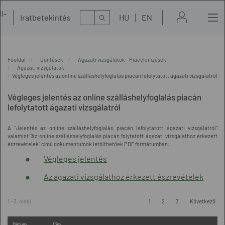
l-
Kereső
Iratbetekintés
HU
EN
t
Főoldal
Döntések
Ágazati vizsgálatok - Piacelemzések
Ágazati vizsgálatok
Végleges jelentés az online szálláshelyfoglalás piacán lefolytatott ágazati vizsgálatról
Végleges jelentés az online szálláshelyfoglalás piacán
lefolytatott ágazati vizsgálatról
A "Jelentés az online szálláshelyfoglalás piacán lefolytatott ágazati vizsgálatról"
valamint "Az online szálláshelyfoglalás piacán folytatott ágazati vizsgálathoz érkezett
észrevételek" című dokumentumok letölthetőek PDF formátumban:
Végleges jelentés
Az ágazati vizsgálathoz érkezett észrevételek
1 - 3. oldal
1
2
3
Következő
Dátum
Cím