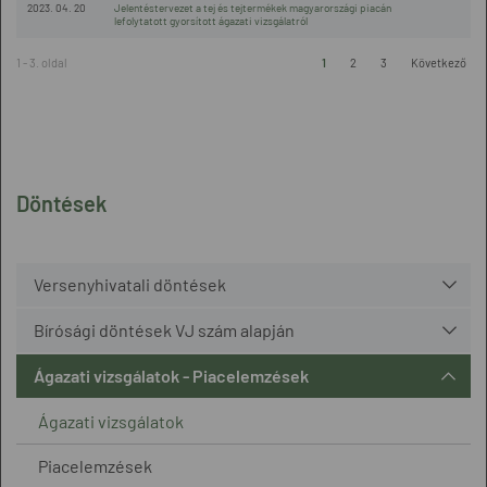
2023. 04. 20
Jelentéstervezet a tej és tejtermékek magyarországi piacán
lefolytatott gyorsított ágazati vizsgálatról
1 - 3. oldal
1
2
3
Következő
Döntések
Versenyhivatali döntések
Bírósági döntések VJ szám alapján
Ágazati vizsgálatok - Piacelemzések
Ágazati vizsgálatok
Piacelemzések