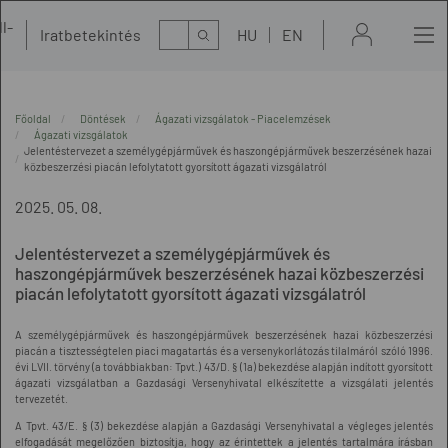
l-
Kereső
Iratbetekintés
HU
EN
t
Főoldal
Döntések
Ágazati vizsgálatok - Piacelemzések
Ágazati vizsgálatok
Jelentéstervezet a személygépjárművek és haszongépjárművek beszerzésének hazai
közbeszerzési piacán lefolytatott gyorsított ágazati vizsgálatról
2025. 05. 08.
Jelentéstervezet a személygépjárművek és
haszongépjárművek beszerzésének hazai közbeszerzési
piacán lefolytatott gyorsított ágazati vizsgálatról
A személygépjárművek és haszongépjárművek beszerzésének hazai közbeszerzési
piacán a tisztességtelen piaci magatartás és a versenykorlátozás tilalmáról szóló 1996.
évi LVII. törvény (a továbbiakban: Tpvt.) 43/D. § (1a) bekezdése alapján indított gyorsított
ágazati vizsgálatban a Gazdasági Versenyhivatal elkészítette a vizsgálati jelentés
tervezetét.
A Tpvt. 43/E. § (3) bekezdése alapján a Gazdasági Versenyhivatal a végleges jelentés
elfogadását megelőzően biztosítja, hogy az érintettek a jelentés tartalmára írásban