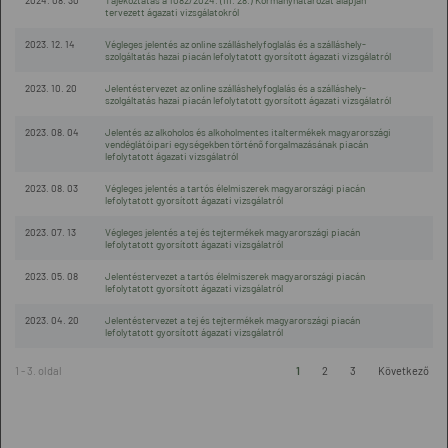
2024. 08. 30
Tájékoztatás a 1082/2024. (III. 28.) Kormányhatározat alapján
tervezett ágazati vizsgálatokról
2023. 12. 14
Végleges jelentés az online szálláshelyfoglalás és a szálláshely-
szolgáltatás hazai piacán lefolytatott gyorsított ágazati vizsgálatról
2023. 10. 20
Jelentéstervezet az online szálláshelyfoglalás és a szálláshely-
szolgáltatás hazai piacán lefolytatott gyorsított ágazati vizsgálatról
2023. 08. 04
Jelentés az alkoholos és alkoholmentes italtermékek magyarországi
vendéglátóipari egységekben történő forgalmazásának piacán
lefolytatott ágazati vizsgálatról
2023. 08. 03
Végleges jelentés a tartós élelmiszerek magyarországi piacán
lefolytatott gyorsított ágazati vizsgálatról
2023. 07. 13
Végleges jelentés a tej és tejtermékek magyarországi piacán
lefolytatott gyorsított ágazati vizsgálatról
2023. 05. 08
Jelentéstervezet a tartós élelmiszerek magyarországi piacán
lefolytatott gyorsított ágazati vizsgálatról
2023. 04. 20
Jelentéstervezet a tej és tejtermékek magyarországi piacán
lefolytatott gyorsított ágazati vizsgálatról
1 - 3. oldal
1
2
3
Következő