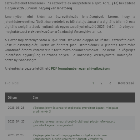
észrevételeket tehessenek. Az észrevételek megtételére a Tpvt. 43/E. § (3) bekezdése
alapján
2025. június 6. napjáig van lehetőség
.
Amennyiben élni kíván az észrevételezés lehetőségével, kérem, hogy a
jelentéstervezethez fűzött észrevételeit ez idő alatt juttassa el a digitális államról és a
digitális szolgáltatások nyújtásának egyes szabályairól szóló 2023. évi CIII. törvényben
meghatározott
elektronikus úton
a Gazdasági Versenyhivatalhoz.
A Gazdasági Versenyhivatal a Tpvt. fenti szakasza alapján az írásbeli észrevételekről
készült összefoglalót, illetve az érintett piaci szereplőknek a jelentés tartalmára
vonatkozó érdemi észrevételeit tartalmazó dokumentumokat – ha kérik – a végleges
jelentéssel egyidejűleg és azonos helyen – a Gazdasági Versenyhivatal honlapján –
hozza nyilvánosságra.
A jelentés tervezete letölthető
PDF formátumban ezen a hivatkozáson
.
1 - 3. oldal
1
2
3
Következő
Dátum
Cím
2026. 05. 28
Végleges jelentés a napraforgó étolaj gyorsított ágazati vizsgálat
eredményéről
2026. 04. 23
Jelentéstervezet a napraforgó-étolaj hazai piacán lefolytatott
gyorsított ágazati vizsgálatról
2025. 12. 23
Végleges jelentés a Szúnyoggyérítés szolgáltatások hazai
közbeszerzési piacán lefolytatott ágazati vizsgálatról