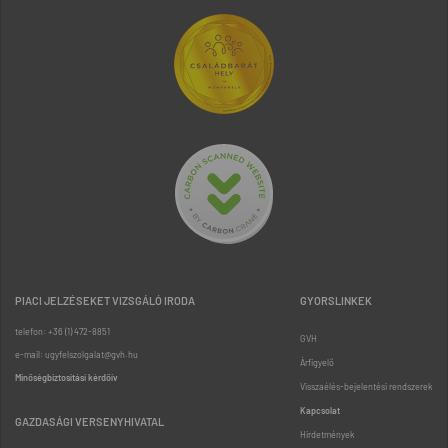
PIACI JELZÉSEKET VIZSGÁLÓ IRODA
GYORSLINKEK
telefon: +36 (1) 472-8851
GVH
e-mail: ugyfelszolgalat@gvh.hu
Árfigyelő
Minőségbiztosítási kérdőív
Visszaélés-bejelentési rendszerek
Kapcsolat
GAZDASÁGI VERSENYHIVATAL
Hirdetmények