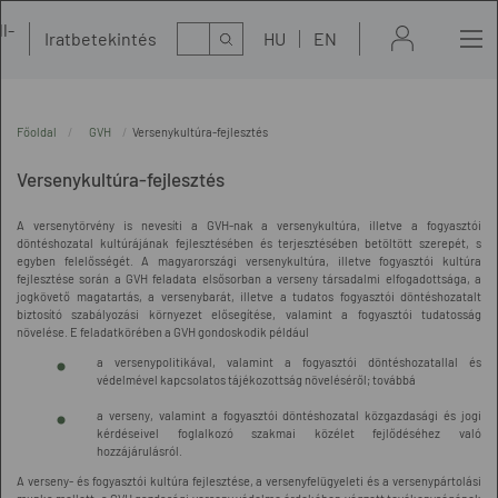
l-
Kereső
Iratbetekintés
HU
EN
t
Főoldal
GVH
Versenykultúra-fejlesztés
Versenykultúra-fejlesztés
A versenytörvény is nevesíti a GVH-nak a versenykultúra, illetve a fogyasztói
döntéshozatal kultúrájának fejlesztésében és terjesztésében betöltött szerepét, s
egyben felelősségét. A magyarországi versenykultúra, illetve fogyasztói kultúra
fejlesztése során a GVH feladata elsősorban a verseny társadalmi elfogadottsága, a
jogkövető magatartás, a versenybarát, illetve a tudatos fogyasztói döntéshozatalt
biztosító szabályozási környezet elősegítése, valamint a fogyasztói tudatosság
növelése. E feladatkörében a GVH gondoskodik például
a versenypolitikával, valamint a fogyasztói döntéshozatallal és
védelmével kapcsolatos tájékozottság növeléséről; továbbá
a verseny, valamint a fogyasztói döntéshozatal közgazdasági és jogi
kérdéseivel foglalkozó szakmai közélet fejlődéséhez való
hozzájárulásról.
A verseny- és fogyasztói kultúra fejlesztése, a versenyfelügyeleti és a versenypártolási