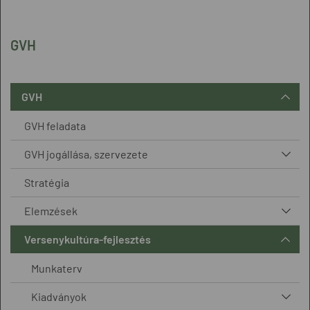
GVH
GVH
GVH feladata
GVH jogállása, szervezete
Stratégia
Elemzések
Versenykultúra-fejlesztés
Munkaterv
Kiadványok