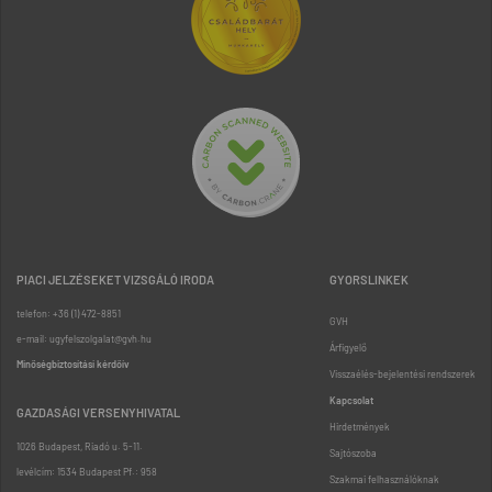
PIACI JELZÉSEKET VIZSGÁLÓ IRODA
GYORSLINKEK
telefon: +36 (1) 472-8851
GVH
e-mail: ugyfelszolgalat@gvh.hu
Árfigyelő
Minőségbiztosítási kérdőív
Visszaélés-bejelentési rendszerek
Kapcsolat
GAZDASÁGI VERSENYHIVATAL
Hirdetmények
1026 Budapest, Riadó u. 5-11.
Sajtószoba
levélcím: 1534 Budapest Pf.: 958
Szakmai felhasználóknak