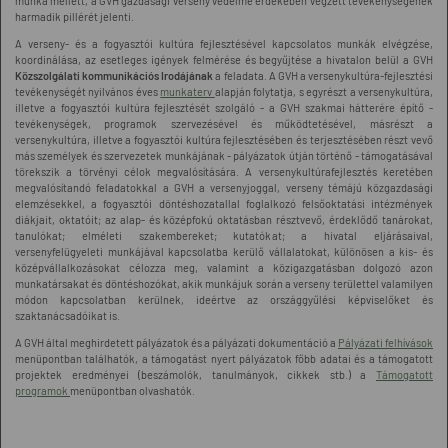
munka mellett, a GVH gazdasági verseny védelme érdekében végzett tevékenységének
harmadik pillérét jelenti.
A verseny- és a fogyasztói kultúra fejlesztésével kapcsolatos munkák elvégzése,
koordinálása, az esetleges igények felmérése és begyűjtése a hivatalon belül a GVH
Közszolgálati kommunikációs Irodájának
a feladata. A GVH a versenykultúra-fejlesztési
tevékenységét nyilvános éves
munkaterv
alapján folytatja, s egyrészt a versenykultúra,
illetve a fogyasztói kultúra fejlesztését szolgáló - a GVH szakmai hátterére építő -
tevékenységek, programok szervezésével és működtetésével, másrészt a
versenykultúra, illetve a fogyasztói kultúra fejlesztésében és terjesztésében részt vevő
más személyek és szervezetek munkájának - pályázatok útján történő - támogatásával
törekszik a törvényi célok megvalósítására. A versenykultúrafejlesztés keretében
megvalósítandó feladatokkal a GVH a versenyjoggal, verseny témájú közgazdasági
elemzésekkel, a fogyasztói döntéshozatallal foglalkozó felsőoktatási intézmények
diákjait, oktatóit; az alap- és középfokú oktatásban résztvevő, érdeklődő tanárokat,
tanulókat; elméleti szakembereket; kutatókat; a hivatal eljárásaival,
versenyfelügyeleti munkájával kapcsolatba kerülő vállalatokat, különösen a kis- és
középvállalkozásokat célozza meg, valamint a közigazgatásban dolgozó azon
munkatársakat és döntéshozókat, akik munkájuk során a verseny területtel valamilyen
módon kapcsolatban kerülnek, ideértve az országgyűlési képviselőket és
szaktanácsadóikat is.
A GVH által meghirdetett pályázatok és a pályázati dokumentáció a
Pályázati felhívások
menüpontban találhatók, a támogatást nyert pályázatok főbb adatai és a támogatott
projektek eredményei (beszámolók, tanulmányok, cikkek stb.) a
Támogatott
programok
menüpontban olvashatók.