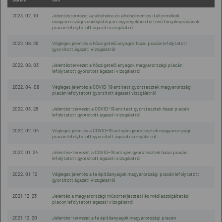
2023. 02. 10
Jelentéstervezet az alkoholos és alkoholmentes italtermékek
magyarországi vendéglátóipari egységekben történő forgalmazásának
piacán lefolytatott ágazati vizsgálatról
2022. 08. 26
Végleges jelentés a hőszigetelő anyagok hazai piacán lefolytatott
gyorsított ágazati vizsgálatról
2022. 08. 03
Jelentéstervezet a hőszigetelő anyagok magyarországi piacán
lefolytatott gyorsított ágazati vizsgálatról
2022. 04. 08
Végleges jelentés a COVID-19 antitest gyorstesztek magyarországi
piacán lefolytatott gyorsított ágazati vizsgálatról
2022. 03. 26
Jelentés-tervezet a COVID-19 antitest gyorstesztek hazai piacán
lefolytatott gyorsított ágazati vizsgálatról
2022. 02. 04
Végleges jelentés a COVID-19 antigén gyorstesztek magyarországi
piacán lefolytatott gyorsított ágazati vizsgálatról
2022. 01. 24
Jelentés-tervezet a COVID-19 antigén gyorstesztek hazai piacán
lefolytatott gyorsított ágazati vizsgálatról
2022. 01. 12
Végleges jelentés a fa építőanyagok magyarországi piacán lefolytatott
gyorsított ágazati vizsgálatról
2021. 12. 23
Jelentés a magyarországi műsorterjesztési és médiaszolgáltatási
piacon lefolytatott ágazati vizsgálatról
2021. 12. 20
Jelentés-tervezet a fa építőanyagok magyarországi piacán