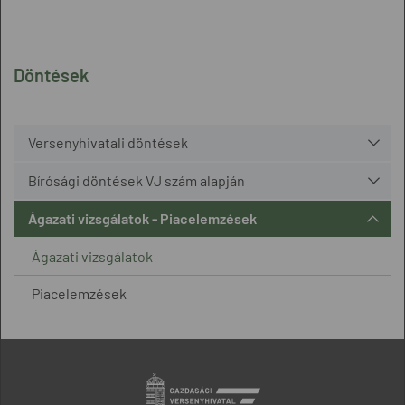
Döntések
Versenyhivatali döntések
Bírósági döntések VJ szám alapján
Ágazati vizsgálatok - Piacelemzések
Ágazati vizsgálatok
Piacelemzések