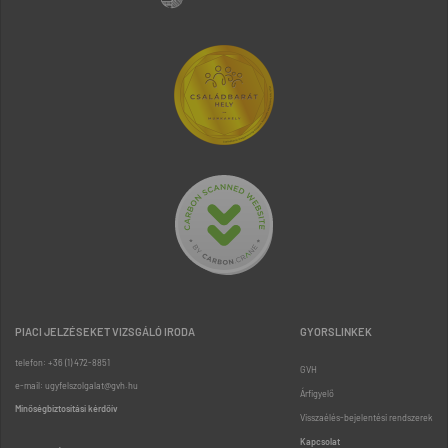
PIACI JELZÉSEKET VIZSGÁLÓ IRODA
GYORSLINKEK
telefon: +36 (1) 472-8851
GVH
e-mail: ugyfelszolgalat@gvh.hu
Árfigyelő
Minőségbiztosítási kérdőív
Visszaélés-bejelentési rendszerek
Kapcsolat