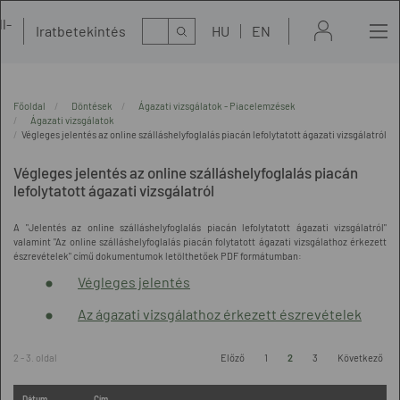
l-
Kereső
Iratbetekintés
HU
EN
t
Főoldal
Döntések
Ágazati vizsgálatok - Piacelemzések
Ágazati vizsgálatok
Végleges jelentés az online szálláshelyfoglalás piacán lefolytatott ágazati vizsgálatról
Végleges jelentés az online szálláshelyfoglalás piacán
lefolytatott ágazati vizsgálatról
A "Jelentés az online szálláshelyfoglalás piacán lefolytatott ágazati vizsgálatról"
valamint "Az online szálláshelyfoglalás piacán folytatott ágazati vizsgálathoz érkezett
észrevételek" című dokumentumok letölthetőek PDF formátumban:
Végleges jelentés
Az ágazati vizsgálathoz érkezett észrevételek
2 - 3. oldal
Előző
1
2
3
Következő
Dátum
Cím