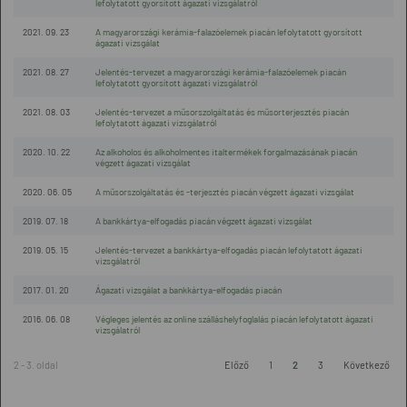
lefolytatott gyorsított ágazati vizsgálatról
2021. 09. 23
A magyarországi kerámia-falazóelemek piacán lefolytatott gyorsított
ágazati vizsgálat
2021. 08. 27
Jelentés-tervezet a magyarországi kerámia-falazóelemek piacán
lefolytatott gyorsított ágazati vizsgálatról
2021. 08. 03
Jelentés-tervezet a műsorszolgáltatás és műsorterjesztés piacán
lefolytatott ágazati vizsgálatról
2020. 10. 22
Az alkoholos és alkoholmentes italtermékek forgalmazásának piacán
végzett ágazati vizsgálat
2020. 06. 05
A műsorszolgáltatás és -terjesztés piacán végzett ágazati vizsgálat
2019. 07. 18
A bankkártya-elfogadás piacán végzett ágazati vizsgálat
2019. 05. 15
Jelentés-tervezet a bankkártya-elfogadás piacán lefolytatott ágazati
vizsgálatról
2017. 01. 20
Ágazati vizsgálat a bankkártya-elfogadás piacán
2016. 06. 08
Végleges jelentés az online szálláshelyfoglalás piacán lefolytatott ágazati
vizsgálatról
2 - 3. oldal
Előző
1
2
3
Következő