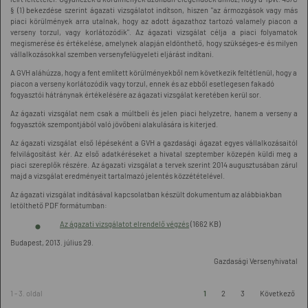
§ (1) bekezdése szerint ágazati vizsgálatot indítson, hiszen "az ármozgások vagy más
piaci körülmények arra utalnak, hogy az adott ágazathoz tartozó valamely piacon a
verseny torzul, vagy korlátozódik". Az ágazati vizsgálat célja a piaci folyamatok
megismerése és értékelése, amelynek alapján eldönthető, hogy szükséges-e és milyen
vállalkozásokkal szemben versenyfelügyeleti eljárást indítani.
A GVH aláhúzza, hogy a fent említett körülményekből nem következik feltétlenül, hogy a
piacon a verseny korlátozódik vagy torzul, ennek és az ebből esetlegesen fakadó
fogyasztói hátránynak értékelésére az ágazati vizsgálat keretében kerül sor.
Az ágazati vizsgálat nem csak a múltbeli és jelen piaci helyzetre, hanem a verseny a
fogyasztók szempontjából való jövőbeni alakulására is kiterjed.
Az ágazati vizsgálat első lépéseként a GVH a gazdasági ágazat egyes vállalkozásaitól
felvilágosítást kér. Az első adatkéréseket a hivatal szeptember közepén küldi meg a
piaci szereplők részére. Az ágazati vizsgálat a tervek szerint 2014 augusztusában zárul
majd a vizsgálat eredményeit tartalmazó jelentés közzétételével.
Az ágazati vizsgálat indításával kapcsolatban készült dokumentum az alábbiakban
letölthető PDF formátumban:
Az ágazati vizsgálatot elrendelő végzés
(1662 KB)
Budapest, 2013. július 29.
Gazdasági Versenyhivatal
1 - 3. oldal
1
2
3
Következő