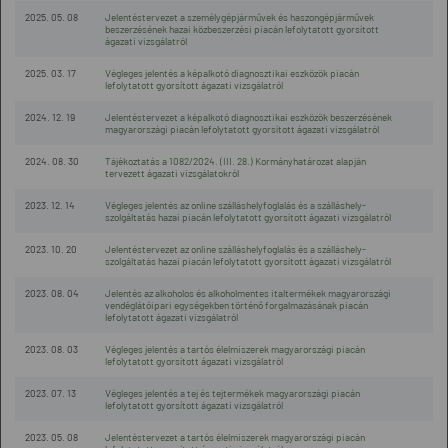
2025. 05. 08
Jelentéstervezet a személygépjárművek és haszongépjárművek
beszerzésének hazai közbeszerzési piacán lefolytatott gyorsított
ágazati vizsgálatról
2025. 03. 17
Végleges jelentés a képalkotó diagnosztikai eszközök piacán
lefolytatott gyorsított ágazati vizsgálatról
2024. 12. 19
Jelentéstervezet a képalkotó diagnosztikai eszközök beszerzésének
magyarországi piacán lefolytatott gyorsított ágazati vizsgálatról
2024. 08. 30
Tájékoztatás a 1082/2024. (III. 28.) Kormányhatározat alapján
tervezett ágazati vizsgálatokról
2023. 12. 14
Végleges jelentés az online szálláshelyfoglalás és a szálláshely-
szolgáltatás hazai piacán lefolytatott gyorsított ágazati vizsgálatról
2023. 10. 20
Jelentéstervezet az online szálláshelyfoglalás és a szálláshely-
szolgáltatás hazai piacán lefolytatott gyorsított ágazati vizsgálatról
2023. 08. 04
Jelentés az alkoholos és alkoholmentes italtermékek magyarországi
vendéglátóipari egységekben történő forgalmazásának piacán
lefolytatott ágazati vizsgálatról
2023. 08. 03
Végleges jelentés a tartós élelmiszerek magyarországi piacán
lefolytatott gyorsított ágazati vizsgálatról
2023. 07. 13
Végleges jelentés a tej és tejtermékek magyarországi piacán
lefolytatott gyorsított ágazati vizsgálatról
2023. 05. 08
Jelentéstervezet a tartós élelmiszerek magyarországi piacán