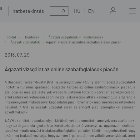
l-
Kereső
Iratbetekintés
HU
EN
t
Főoldal
Döntések
Ágazati vizsgálatok - Piacelemzések
Ágazati vizsgálatok
Ágazati vizsgálat az online szobafoglalások piacán
2013. 07. 29.
Ágazati vizsgálat az online szobafoglalások piacán
A Gazdasági Versenyhivatal (GVH) a versenytörvény 43/C. § szerinti ágazati vizsgálatot
indított a turizmus gazdasági ágazatba tartozó az online szobafoglalások piacán, a
szállodai és más szálláshelyek webes felületeken történő közvetlen és viszonteladói
értékesítésével, különösen az online szállásközvetítők által alkalmazott, ún. árgarancia
intézményének működésével kapcsolatos piaci folyamatok megismerése és értékelése
céljából. A GVH az ágazati vizsgálat során az érintett piaci szereplőkkel szorosan
együttműködik.
A GVH az említett piacokon olyan körülményeket azonosított, amelyek arra utalhatnak,
hogy az árgarancia gyakorlata korlátozhatja az árversenyt az ugyanazon szállodai
szobákat kínáló utazási irodák/szállásfoglalási portálok között, megnehezítheti vagy
akár meg is akadályozhatja, hogy az ilyen árgaranciát nem vállaló versenytársak teret