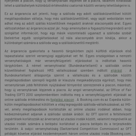
nyerjenek a piacon, hogy új versenytársak lépjenek be a piacra, valamint kihatással
lehet a szálláshelyek különböző értékesítési csatornái közötti verseny lehetőségeire is.
Ez az árgarancia azt jelenti, hogy a szálloda egy adott szállásközvetítővel kötött
megállapodásban vállalja, hogy más szállásközvetítőnél, vagy saját weboldalán nem
adhat meg az adott szállás közvetítőnek megadott áraknál alacsonyabb árat. Egyes
változatokban az árgarancia azzal jár, hogy amennyiben a fogyasztó/megrendelő arról
szolgáltat információt, hogy egy másik viszonteladó ugyanazt a szállodai szobát
(beleértve egyéb szolgáltatásokat is) nála alacsonyabb áron kínálja, akkor a
különbséget számára a szálloda vagy a szállásközvetítő megtéríti.
Az árgarancia gyakorlata a hasonló tárgykörben zajló külföldi eljárások első
tapasztalatai szerint versenyjogi aggályokat vet fel. Egyes országokban a nemzeti
versenyhatóságok már versenyfelügyeleti eljárásokat is indítottak hasonló
tárgykörben. A német versenyhivatal (Bundeskartellamt) a szállodák online
közvetítésével foglalkozó HRS vállalkozással szemben indított
eljárást
. A
Bundeskartellamt álláspontja szerint a vállalkozás és a szállodák közötti
megállapodásban szereplő legjobb ár klauzula megakadályozza egyrészt, hogy más
versenytársak jobb feltételek nyújtásával térnyerést szerezzenek a piacon, másrészt,
hogy új versenytársak lépjenek a piacra. Az angol versenyhivatal, az Office of Fair
Trading (OFT) 2010 szeptemberében indította meg a versenyfelügyeleti eljárását az
online szálloda értékesítési és
foglalási piacon
. A Booking.com és az Expedia külön-
külön megállapodásokat kötöttek a világ legnagyobb szálloda-vállalkozásával, az IHG-
vel, amely megállapodások korlátozták az online utazási irodákat abban, hogy
kedvezményeket adjanak a szállodai szobák árából. Az OFT szerint a feltételezett
jogsértések korlátozzák az árversenyt az utazási irodák között, valamint megnövelik az
utazási irodák számára a belépési korlátokat a piacra belépés és a terjeszkedés
területén. A svájci versenyhatóság (Switzerland Competition Commission) az OFT
példáját követve eljárást kezdeményezett három online utazási iroda (Booking.com,