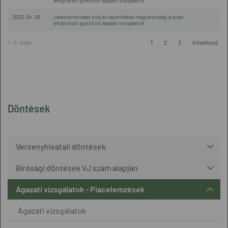
lefolytatott gyorsított ágazati vizsgálatról
2023. 04. 20
Jelentéstervezet a tej és tejtermékek magyarországi piacán
lefolytatott gyorsított ágazati vizsgálatról
1 - 3. oldal
1
2
3
Következő
Döntések
Versenyhivatali döntések
Bírósági döntések VJ szám alapján
Ágazati vizsgálatok - Piacelemzések
Ágazati vizsgálatok