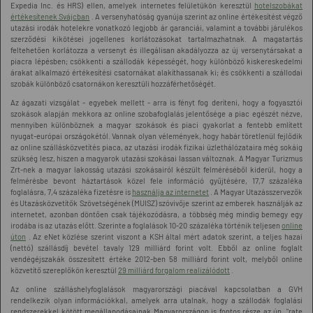
Expedia Inc. és HRS) ellen, amelyek internetes felületükön keresztül
hotelszobákat
értékesítenek Svájcban
. A versenyhatóság gyanúja szerint az online értékesítést végző
utazási irodák hotelekre vonatkozó legjobb ár garanciái, valamint a további járulékos
szerződési kikötései jogellenes korlátozásokat tartalmazhatnak. A magatartás
feltehetően korlátozza a versenyt és illegálisan akadályozza az új versenytársakat a
piacra lépésben; csökkenti a szállodák képességét, hogy különböző kiskereskedelmi
árakat alkalmazó értékesítési csatornákat alakíthassanak ki; és csökkenti a szállodai
szobák különböző csatornákon keresztüli hozzáférhetőségét.
Az ágazati vizsgálat - egyebek mellett - arra is fényt fog deríteni, hogy a fogyasztói
szokások alapján mekkora az online szobafoglalás jelentősége a piac egészét nézve,
mennyiben különböznek a magyar szokások és piaci gyakorlat a fentebb említett
nyugat-európai országokétól. Vannak olyan vélemények, hogy habár töretlenül fejlődik
az online szállásközvetítés piaca, az utazási irodák fizikai üzlethálózataira még sokáig
szükség lesz, hiszen a magyarok utazási szokásai lassan változnak. A Magyar Turizmus
Zrt-nek a magyar lakosság utazási szokásairól készült felméréséből kiderül, hogy a
felmérésbe bevont háztartások közel fele információ gyűjtésére, 17,7 százaléka
foglalásra, 7,4 százaléka fizetésre is
használja az internetet
. A Magyar Utazásszervezők
és Utazásközvetítők Szövetségének (MUISZ) szóvivője szerint az emberek használják az
internetet, azonban döntően csak tájékozódásra, a többség még mindig bemegy egy
irodába is az utazás előtt. Szerinte a foglalások 10-20 százaléka történik teljesen
online
úton
. Az eNet közlése szerint viszont a KSH által mért adatok szerint, a teljes hazai
(nettó) szállásdíj bevétel tavaly 129 milliárd forint volt. Ebből az online foglalt
vendégéjszakák összesített értéke 2012-ben 58 milliárd forint volt, melyből online
közvetítő szereplőkön keresztül
29 milliárd forgalom realizálódott
.
Az online szálláshelyfoglalások magyarországi piacával kapcsolatban a GVH
rendelkezik olyan információkkal, amelyek arra utalnak, hogy a szállodák foglalási
rendszerekkel kötött megállapodásainak Magyarországon is fontos része az ún. "rate