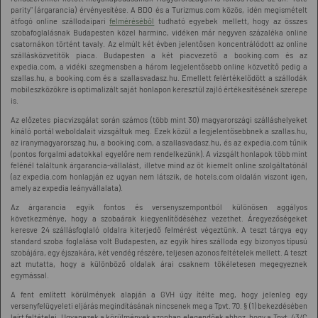
parity" (árgarancia) érvényesítése. A BDO és a Turizmus.com közös, idén megismételt
átfogó online szállodaipari
felméréséből
tudható egyebek mellett, hogy az összes
szobafoglalásnak Budapesten közel harminc, vidéken már negyven százaléka online
csatornákon történt tavaly. Az elmúlt két évben jelentősen koncentrálódott az online
szállásközvetítők piaca. Budapesten a két piacvezető a booking.com és az
expedia.com, a vidéki szegmensben a három legjelentősebb online közvetítő pedig a
szallas.hu, a booking.com és a szallasvadasz.hu. Emellett felértékelődött a szállodák
mobileszközökre is optimalizált saját honlapon keresztül zajló értékesítésének szerepe
is.
Az előzetes piacvizsgálat során számos (több mint 30) magyarországi szálláshelyeket
kínáló portál weboldalait vizsgáltuk meg. Ezek közül a legjelentősebbnek a szallas.hu,
az iranymagyarorszag.hu, a booking.com, a szallasvadasz.hu, és az expedia.com tűnik
(pontos forgalmi adatokkal egyelőre nem rendelkezünk). A vizsgált honlapok több mint
felénél találtunk árgarancia-vállalást, illetve mind az öt kiemelt online szolgáltatónál
(az expedia.com honlapján ez ugyan nem látszik, de hotels.com oldalán viszont igen,
amely az expedia leányvállalata).
Az árgarancia egyik fontos és versenyszempontból különösen aggályos
következménye, hogy a szobaárak kiegyenlítődéséhez vezethet. Áregyezőségeket
keresve 24 szállásfoglaló oldalra kiterjedő felmérést végeztünk. A teszt tárgya egy
standard szoba foglalása volt Budapesten, az egyik híres szálloda egy bizonyos típusú
szobájára, egy éjszakára, két vendég részére, teljesen azonos feltételek mellett. A teszt
azt mutatta, hogy a különböző oldalak árai csaknem tökéletesen megegyeznek
egymással.
A fent említett körülmények alapján a GVH úgy ítélte meg, hogy jelenleg egy
versenyfelügyeleti eljárás megindításának nincsenek meg a Tpvt. 70. § (1) bekezdésében
leírt feltételei. Ugyanezek a körülmények azonban elegendőek ahhoz, hogy a Tpvt. 43/C