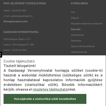
PIACI JELZÉSEKET VIZSGÁLÓ IRODA
GYORSLINKEK
telefon: +36 (1) 472-8851
GVH
e-mail: ugyfelszolgalat@gvh.hu
Árfigyelő
Minőségbiztosítási kérdőív
Visszaélés-bejelentési rendszerek
Kapcsolat
GAZDASÁGI VERSENYHIVATAL
Hirdetmények
1026 Budapest, Riadó u. 5-11.
Sajtószoba
levélcím: 1534 Budapest Pf.: 958
Szakmai felhasználóknak
telefon: +36 (1) 472-8900
Vállalkozásoknak
Fogyasztóknak
Cookie tájékoztató
Podcast
Tisztelt látogatónk!
Oldaltérkép
A Gazdasági Versenyhivatal honlapja sütiket (cookie-k)
használ a weboldal működtetése (szükséges sütik) és a
honlap használatával kapcsolatos információk gyűjtése
érdekében (statisztikai sütik). Bővebb információkért
kérjük, olvassa el
részletes tájékoztató
nkat.
Hozzájárulok a statisztikai sütik kezeléséhez
Impresszum
Adatkezelési tájékoztatók
Akadálymentesítési nyilatkozat
Közadatkereső
Süti beállítások
ÁSZF