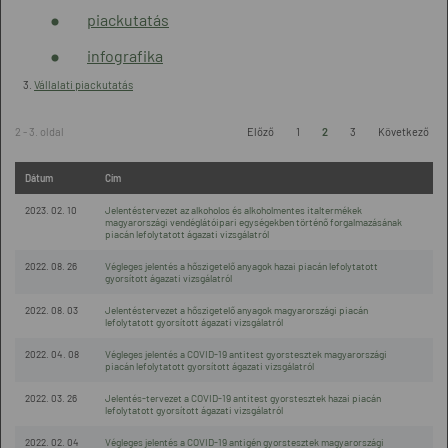
piackutatás
infografika
3.
Vállalati piackutatás
2 - 3. oldal
Előző
1
2
3
Következő
Dátum
Cím
2023. 02. 10
Jelentéstervezet az alkoholos és alkoholmentes italtermékek
magyarországi vendéglátóipari egységekben történő forgalmazásának
piacán lefolytatott ágazati vizsgálatról
2022. 08. 26
Végleges jelentés a hőszigetelő anyagok hazai piacán lefolytatott
gyorsított ágazati vizsgálatról
2022. 08. 03
Jelentéstervezet a hőszigetelő anyagok magyarországi piacán
lefolytatott gyorsított ágazati vizsgálatról
2022. 04. 08
Végleges jelentés a COVID-19 antitest gyorstesztek magyarországi
piacán lefolytatott gyorsított ágazati vizsgálatról
2022. 03. 26
Jelentés-tervezet a COVID-19 antitest gyorstesztek hazai piacán
lefolytatott gyorsított ágazati vizsgálatról
2022. 02. 04
Végleges jelentés a COVID-19 antigén gyorstesztek magyarországi