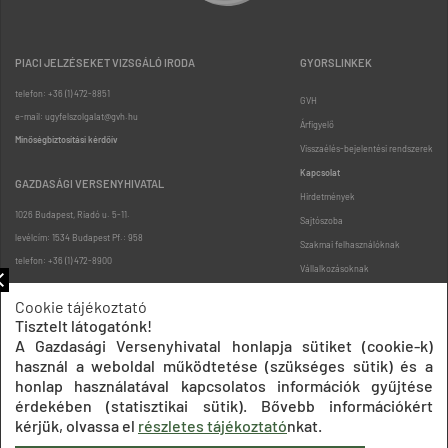
PIACI JELZÉSEKET VIZSGÁLÓ IRODA
GYORSLINKEK
telefon: +36 (1) 472-8851
GVH
e-mail: ugyfelszolgalat@gvh.hu
Árfigyelő
Minőségbiztosítási kérdőív
Visszaélés-bejelentési rendszerek
Kapcsolat
GAZDASÁGI VERSENYHIVATAL
Hirdetmények
1026 Budapest, Riadó u. 5-11.
Sajtószoba
levélcím: 1534 Budapest Pf.: 958
Szakmai felhasználóknak
telefon: +36 (1) 472-8900
Vállalkozásoknak
Fogyasztóknak
Cookie tájékoztató
Podcast
Tisztelt látogatónk!
Oldaltérkép
A Gazdasági Versenyhivatal honlapja sütiket (cookie-k)
használ a weboldal működtetése (szükséges sütik) és a
honlap használatával kapcsolatos információk gyűjtése
érdekében (statisztikai sütik). Bővebb információkért
kérjük, olvassa el
részletes tájékoztató
nkat.