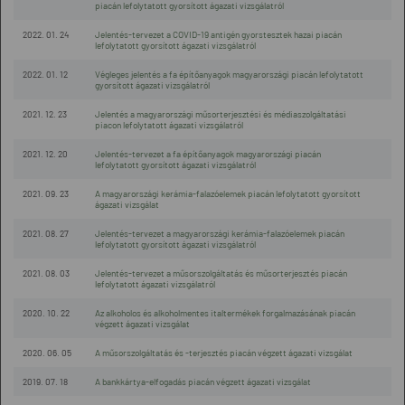
piacán lefolytatott gyorsított ágazati vizsgálatról
2022. 01. 24
Jelentés-tervezet a COVID-19 antigén gyorstesztek hazai piacán
lefolytatott gyorsított ágazati vizsgálatról
2022. 01. 12
Végleges jelentés a fa építőanyagok magyarországi piacán lefolytatott
gyorsított ágazati vizsgálatról
2021. 12. 23
Jelentés a magyarországi műsorterjesztési és médiaszolgáltatási
piacon lefolytatott ágazati vizsgálatról
2021. 12. 20
Jelentés-tervezet a fa építőanyagok magyarországi piacán
lefolytatott gyorsított ágazati vizsgálatról
2021. 09. 23
A magyarországi kerámia-falazóelemek piacán lefolytatott gyorsított
ágazati vizsgálat
2021. 08. 27
Jelentés-tervezet a magyarországi kerámia-falazóelemek piacán
lefolytatott gyorsított ágazati vizsgálatról
2021. 08. 03
Jelentés-tervezet a műsorszolgáltatás és műsorterjesztés piacán
lefolytatott ágazati vizsgálatról
2020. 10. 22
Az alkoholos és alkoholmentes italtermékek forgalmazásának piacán
végzett ágazati vizsgálat
2020. 06. 05
A műsorszolgáltatás és -terjesztés piacán végzett ágazati vizsgálat
2019. 07. 18
A bankkártya-elfogadás piacán végzett ágazati vizsgálat