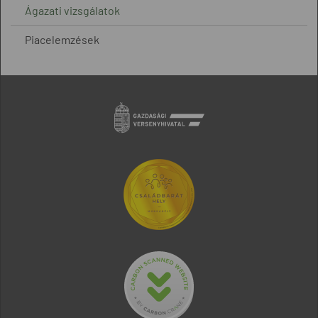
Ágazati vizsgálatok
Piacelemzések