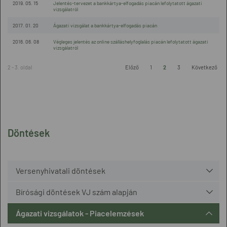
2019. 05. 15
Jelentés-tervezet a bankkártya-elfogadás piacán lefolytatott ágazati
vizsgálatról
2017. 01. 20
Ágazati vizsgálat a bankkártya-elfogadás piacán
2016. 06. 08
Végleges jelentés az online szálláshelyfoglalás piacán lefolytatott ágazati
vizsgálatról
2 - 3. oldal
Előző
1
2
3
Következő
Döntések
Versenyhivatali döntések
Bírósági döntések VJ szám alapján
Ágazati vizsgálatok - Piacelemzések