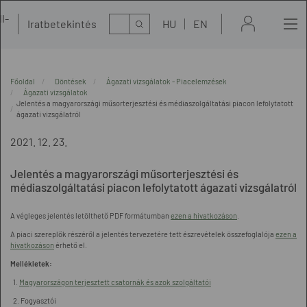
l-
Kereső
Iratbetekintés
HU
EN
t
Főoldal
Döntések
Ágazati vizsgálatok - Piacelemzések
Ágazati vizsgálatok
Jelentés a magyarországi műsorterjesztési és médiaszolgáltatási piacon lefolytatott
ágazati vizsgálatról
2021. 12. 23.
Jelentés a magyarországi műsorterjesztési és
médiaszolgáltatási piacon lefolytatott ágazati vizsgálatról
A végleges jelentés letölthető PDF formátumban
ezen a hivatkozáson
.
A piaci szereplők részéről a jelentés tervezetére tett észrevételek összefoglalója
ezen a
hivatkozáson
érhető el.
Mellékletek:
1.
Magyarországon terjesztett csatornák és azok szolgáltatói
2. Fogyasztói