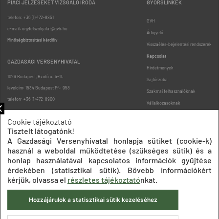
PIACI JELZÉSEKET VIZSGÁLÓ IRODA
GYORSLINKEK
telefon: +36 (1) 472-8851
GVH
e-mail: ugyfelszolgalat@gvh.hu
Árfigyelő
Minőségbiztosítási kérdőív
Visszaélés-bejelentési rendszerek
Kapcsolat
GAZDASÁGI VERSENYHIVATAL
Hirdetmények
1026 Budapest, Riadó u. 5-11.
Sajtószoba
levélcím: 1534 Budapest Pf.: 958
Szakmai felhasználóknak
telefon: +36 (1) 472-8900
Vállalkozásoknak
Fogyasztóknak
Cookie tájékoztató
Podcast
Tisztelt látogatónk!
Oldaltérkép
A Gazdasági Versenyhivatal honlapja sütiket (cookie-k)
használ a weboldal működtetése (szükséges sütik) és a
honlap használatával kapcsolatos információk gyűjtése
érdekében (statisztikai sütik). Bővebb információkért
kérjük, olvassa el
részletes tájékoztató
nkat.
Hozzájárulok a statisztikai sütik kezeléséhez
Impresszum
Adatkezelési tájékoztatók
Akadálymentesítési nyilatkozat
Közadatkereső
Süti beállítások
ÁSZF