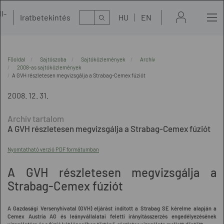
l-
Kereső
Iratbetekintés
HU
EN
t
Főoldal
Sajtószoba
Sajtóközlemények
Archív
2008-as sajtóközlemények
A GVH részletesen megvizsgálja a Strabag-Cemex fúziót
2008. 12. 31.
A GVH részletesen megvizsgálja a Strabag-Cemex fúziót
Nyomtatható verzió PDF formátumban
A GVH részletesen megvizsgálja a
Strabag-Cemex fúziót
A Gazdasági Versenyhivatal (GVH) eljárást indított a Strabag SE kérelme alapján a
Cemex Austria AG és leányvállalatai feletti irányításszerzés engedélyezésének