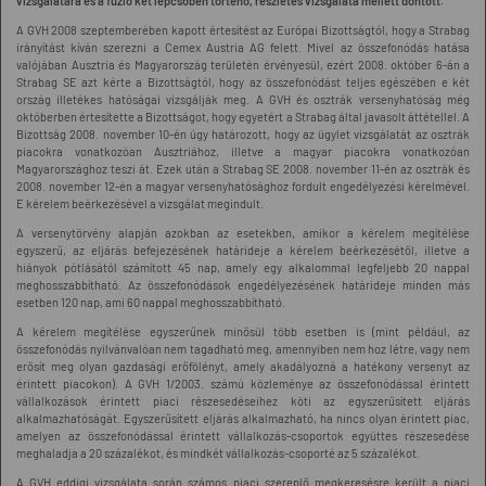
vizsgálatára és a fúzió két lépcsőben történő, részletes vizsgálata mellett döntött.
A GVH 2008 szeptemberében kapott értesítést az Európai Bizottságtól, hogy a Strabag
irányítást kíván szerezni a Cemex Austria AG felett. Mivel az összefonódás hatása
valójában Ausztria és Magyarország területén érvényesül, ezért 2008. október 6-án a
Strabag SE azt kérte a Bizottságtól, hogy az összefonódást teljes egészében e két
ország illetékes hatóságai vizsgálják meg. A GVH és osztrák versenyhatóság még
októberben értesítette a Bizottságot, hogy egyetért a Strabag által javasolt áttétellel. A
Bizottság 2008. november 10-én úgy határozott, hogy az ügylet vizsgálatát az osztrák
piacokra vonatkozóan Ausztriához, illetve a magyar piacokra vonatkozóan
Magyarországhoz teszi át. Ezek után a Strabag SE 2008. november 11-én az osztrák és
2008. november 12-én a magyar versenyhatósághoz fordult engedélyezési kérelmével.
E kérelem beérkezésével a vizsgálat megindult.
A versenytörvény alapján azokban az esetekben, amikor a kérelem megítélése
egyszerű, az eljárás befejezésének határideje a kérelem beérkezésétől, illetve a
hiányok pótlásától számított 45 nap, amely egy alkalommal legfeljebb 20 nappal
meghosszabbítható. Az összefonódások engedélyezésének határideje minden más
esetben 120 nap, ami 60 nappal meghosszabbítható.
A kérelem megítélése egyszerűnek minősül több esetben is (mint például, az
összefonódás nyilvánvalóan nem tagadható meg, amennyiben nem hoz létre, vagy nem
erősít meg olyan gazdasági erőfölényt, amely akadályozná a hatékony versenyt az
érintett piacokon). A GVH 1/2003. számú közleménye az összefonódással érintett
vállalkozások érintett piaci részesedéseihez köti az egyszerűsített eljárás
alkalmazhatóságát. Egyszerűsített eljárás alkalmazható, ha nincs olyan érintett piac,
amelyen az összefonódással érintett vállalkozás-csoportok együttes részesedése
meghaladja a 20 százalékot, és mindkét vállalkozás-csoporté az 5 százalékot.
A GVH eddigi vizsgálata során számos piaci szereplő megkeresésre került a piaci