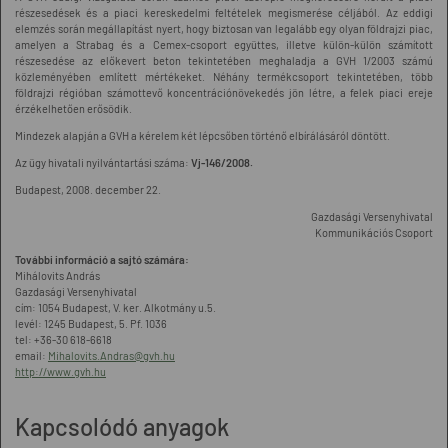
részesedések és a piaci kereskedelmi feltételek megismerése céljából. Az eddigi
elemzés során megállapítást nyert, hogy biztosan van legalább egy olyan földrajzi piac,
amelyen a Strabag és a Cemex-csoport együttes, illetve külön-külön számított
részesedése az előkevert beton tekintetében meghaladja a GVH 1/2003 számú
közleményében említett mértékeket. Néhány termékcsoport tekintetében, több
földrajzi régióban számottevő koncentrációnövekedés jön létre, a felek piaci ereje
érzékelhetően erősödik.
Mindezek alapján a GVH a kérelem két lépcsőben történő elbírálásáról döntött.
Az ügy hivatali nyilvántartási száma:
Vj-146/2008.
Budapest, 2008. december 22.
Gazdasági Versenyhivatal
Kommunikációs Csoport
További információ a sajtó számára:
Mihálovits András
Gazdasági Versenyhivatal
cím: 1054 Budapest, V. ker. Alkotmány u.5.
levél: 1245 Budapest, 5. Pf. 1036
tel: +36-30 618-6618
email:
Mihalovits.Andras@gvh.hu
http://www.gvh.hu
Kapcsolódó anyagok