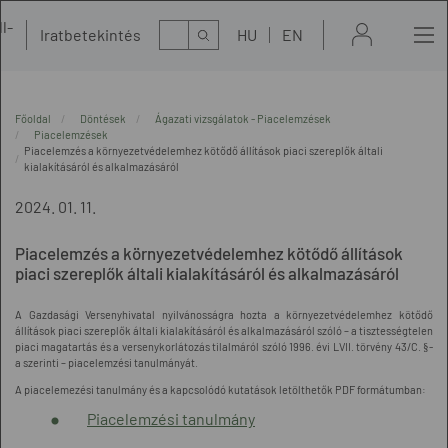
l-
Kereső
Iratbetekintés
HU
EN
t
Főoldal
Döntések
Ágazati vizsgálatok - Piacelemzések
Piacelemzések
Piacelemzés a környezetvédelemhez kötődő állítások piaci szereplők általi
kialakításáról és alkalmazásáról
2024. 01. 11.
Piacelemzés a környezetvédelemhez kötődő állítások
piaci szereplők általi kialakításáról és alkalmazásáról
A Gazdasági Versenyhivatal nyilvánosságra hozta a környezetvédelemhez kötődő
állítások piaci szereplők általi kialakításáról és alkalmazásáról szóló – a tisztességtelen
piaci magatartás és a versenykorlátozás tilalmáról szóló 1996. évi LVII. törvény 43/C. §-
a szerinti – piacelemzési tanulmányát.
A piacelemezési tanulmány és a kapcsolódó kutatások letölthetők PDF formátumban:
Piacelemzési tanulmány