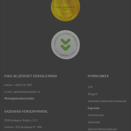
PIACI JELZÉSEKET VIZSGÁLÓ IRODA
GYORSLINKEK
telefon: +36 (1) 472-8851
GVH
e-mail: ugyfelszolgalat@gvh.hu
Árfigyelő
Minőségbiztosítási kérdőív
Visszaélés-bejelentési rendszerek
Kapcsolat
GAZDASÁGI VERSENYHIVATAL
Hirdetmények
1026 Budapest, Riadó u. 5-11.
Sajtószoba
levélcím: 1534 Budapest Pf.: 958
Szakmai felhasználóknak