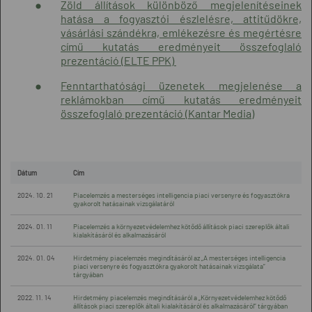
Zöld állítások különböző megjelenítéseinek
hatása a fogyasztói észlelésre, attitűdökre,
vásárlási szándékra, emlékezésre és megértésre
című kutatás eredményeit összefoglaló
prezentáció (ELTE PPK)
Fenntarthatósági üzenetek megjelenése a
reklámokban című kutatás eredményeit
összefoglaló prezentáció (Kantar Media)
Dátum
Cím
2024. 10. 21
Piacelemzés a mesterséges intelligencia piaci versenyre és fogyasztókra
gyakorolt hatásainak vizsgálatáról
2024. 01. 11
Piacelemzés a környezetvédelemhez kötődő állítások piaci szereplők általi
kialakításáról és alkalmazásáról
2024. 01. 04
Hirdetmény piacelemzés megindításáról az „A mesterséges intelligencia
piaci versenyre és fogyasztókra gyakorolt hatásainak vizsgálata”
tárgyában
2022. 11. 14
Hirdetmény piacelemzés megindításáról a „Környezetvédelemhez kötődő
állítások piaci szereplők általi kialakításáról és alkalmazásáról” tárgyában