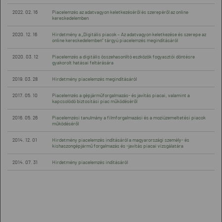
2022. 02. 16
Piacelemzés az adatvagyon keletkezéséről és szerepéről az online
kereskedelemben
2020. 12. 16
Hirdetmény a „Digitális piacok – Az adatvagyon keletkezése és szerepe az
online kereskedelemben” tárgyú piacelemzés megindításáról
2020. 03. 12
Piacelemzés a digitális összehasonlító eszközök fogyasztói döntésre
gyakorolt hatásai feltárására
2019. 03. 28
Hirdetmény piacelemzés megindításáról
2017. 05. 10
Piacelemzés a gépjárműforgalmazás- és javítás piacai, valamint a
kapcsolódó biztosítási piac működéséről
2016. 05. 26
Piacelemzési tanulmány a filmforgalmazási és a moziüzemeltetési piacok
működéséről
2014. 12. 01
Hirdetmény piacelemzés indításáról a magyarországi személy- és
kishaszongépjármű forgalmazás és -javítás piacai vizsgálatára
2014. 07. 31
Hirdetmény piacelemzés indításáról