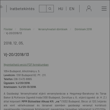
l-
Kereső
Iratbetekintés
HU
EN
t
Főoldal
Döntések
Versenyhivatali döntések
Döntések 2018
Vj-20/2018/13
2018. 12. 05.
Vj-20/2018/13
Nyomtatható verzió PDF formátumban
1054 Budapest, Alkotmány u. 5.
Levélcím:
1391 Budapest 62. Pf.: 211.
Telefon:
(06-1) 472-8865
Ügyszám:
VJ/20/2018.
Iktatószám:
VJ/20-13/2018.
A Gazdasági Versenyhivatal eljáró versenytanácsa a Hegymegi-Barakonyi és Társa
Baker & McKenzie Ügyvédi Iroda (1051 Budapest, Dorottya u. 6.; eljáró ügyvéd: dr. H. Z.)
által képviselt
MPM Biztosítási Alkusz Kft. „va.”
(1032 Budapest, Bécsi út 120.) eljárás
alá vont vállalkozással és társaival szemben gazdasági versenyt korlátozó
megállapodás tilalmának feltételezett megsértése tárgyában lefolytatott VJ/32/2014.