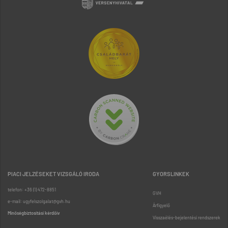
PIACI JELZÉSEKET VIZSGÁLÓ IRODA
GYORSLINKEK
telefon: +36 (1) 472-8851
GVH
e-mail: ugyfelszolgalat@gvh.hu
Árfigyelő
Minőségbiztosítási kérdőív
Visszaélés-bejelentési rendszerek