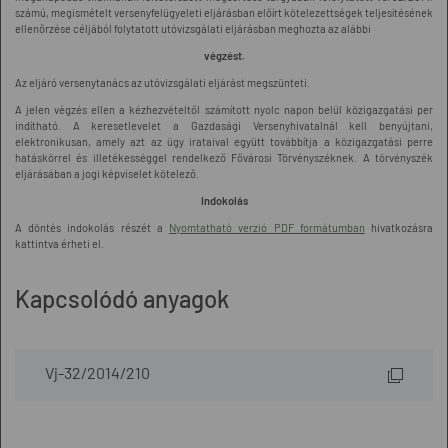
számú, megismételt versenyfelügyeleti eljárásban előírt kötelezettségek teljesítésének
ellenőrzése céljából folytatott utóvizsgálati eljárásban meghozta az alábbi
végzést.
Az eljáró versenytanács az utóvizsgálati eljárást megszünteti.
A jelen végzés ellen a kézhezvételtől számított nyolc napon belül közigazgatási per
indítható. A keresetlevelet a Gazdasági Versenyhivatalnál kell benyújtani,
elektronikusan, amely azt az ügy irataival együtt továbbítja a közigazgatási perre
hatáskörrel és illetékességgel rendelkező Fővárosi Törvényszéknek. A törvényszék
eljárásában a jogi képviselet kötelező.
Indokolás
A döntés indokolás részét a
Nyomtatható verzió PDF formátumban
hivatkozásra
kattintva érheti el.
Kapcsolódó anyagok
Vj-32/2014/210