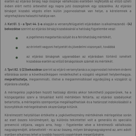
esetén az eljárási bírság napi összege vállalkozás esetében legfeljebb az előző üzleti
évben elért nettó árbevétel egy napra jutó összegének egy százaléka. Az eljárási
bírságot kiszabó végzés ellen külön jogorvoslatnak van helye, a kérelemnek a
végrehajtásra halasztó hatálya van.
A
Ket 61. § - a Tpvt 44. §-a
alapján a versenyfelügyeleti eljárásban is alkalmazandó -
(4)
bekezdése
szerint az eljárási bírság kiszabásánál a hatóság figyelembe veszi
a jogellenes magatartás súlyát és a felróhatóság mértékét,
az érintett vagyoni helyzetét és jövedelmi viszonyait, továbbá
az eljárási bírságnak ugyanabban az eljárásban történő ismételt
kiszabása esetén az előző bírságolások számát és mértékét.
A
Tpvt 82. § (2) bekezdése
szerint az eljáró versenytanács a jogorvoslati kérelem érdemi
elbírálása során a következőképpen rendelkezhet a vizsgáló végzését helybenhagyja,
megváltoztatja,
megsemmisíti, illetve a megsemmisítéssel egyidejűleg a vizsgálót új
eljárásra utasítja.
A mérlegelési jogkörben hozott hatósági döntés akkor tekinthető jogszerűnek, ha a
közigazgatási szerv a tényállást kellő mértékben feltárta, az eljárási szabályokat
betartotta, a mérlegelés szempontjai megállapíthatóak és a határozat indokolásából a
bizonyítékok mérlegelésének okszerűsége kitűnik.
Kérelmezett helytállóan értékelte a jogkövetkezmény mértékének mérlegelése során
az eset összes körülményeit, így különös tekintettel volt a generális és speciális
prevenció céljaira, vagyis arra, hogy - figyelembe véve a kérelmezői vállalkozás
nagyságrendjét, árbevételét - mi az az összeg, milyen bírságnagyságrend az, ami adott
esetben alkalmas lehet a további hasonló jogsértések megelőzésére.