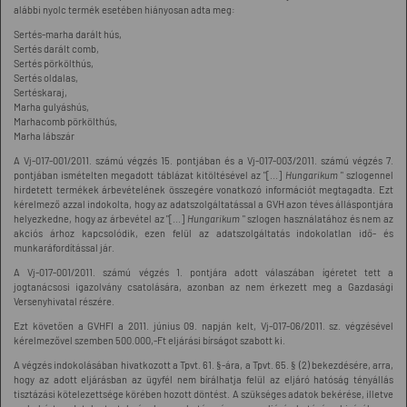
alábbi nyolc termék esetében hiányosan adta meg:
Sertés-marha darált hús,
Sertés darált comb,
Sertés pörkölthús,
Sertés oldalas,
Sertéskaraj,
Marha gulyáshús,
Marhacomb pörkölthús,
Marha lábszár
A Vj-017-001/2011. számú végzés 15. pontjában és a Vj-017-003/2011. számú végzés 7.
pontjában ismételten megadott táblázat kitöltésével az "[...]
Hungarikum
" szlogennel
hirdetett termékek árbevételének összegére vonatkozó információt megtagadta. Ezt
kérelmező azzal indokolta, hogy az adatszolgáltatással a GVH azon téves álláspontjára
helyezkedne, hogy az árbevétel az "[...]
Hungarikum
" szlogen használatához és nem az
akciós árhoz kapcsolódik, ezen felül az adatszolgáltatás indokolatlan idő- és
munkaráfordítással jár.
A Vj-017-001/2011. számú végzés 1. pontjára adott válaszában ígéretet tett a
jogtanácsosi igazolvány csatolására, azonban az nem érkezett meg a Gazdasági
Versenyhivatal részére.
Ezt követően a GVHFI a 2011. június 09. napján kelt, Vj-017-06/2011. sz. végzésével
kérelmezővel szemben 500.000,-Ft eljárási bírságot szabott ki.
A végzés indokolásában hivatkozott a Tpvt. 61. §-ára, a Tpvt. 65. § (2) bekezdésére, arra,
hogy az adott eljárásban az ügyfél nem bírálhatja felül az eljáró hatóság tényállás
tisztázási kötelezettsége körében hozott döntést. A szükséges adatok bekérése, illetve