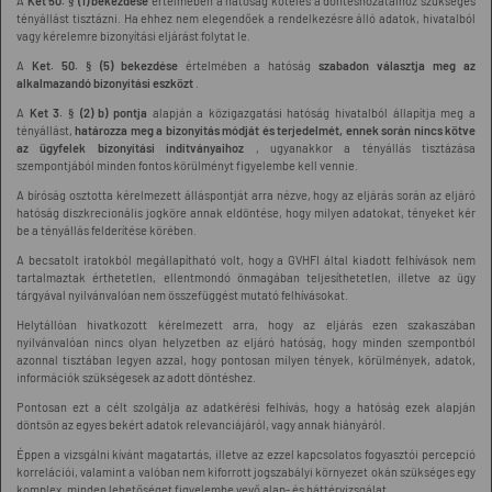
A
Ket 50. § (1) bekezdése
értelmében a hatóság köteles a döntéshozatalhoz szükséges
tényállást tisztázni. Ha ehhez nem elegendőek a rendelkezésre álló adatok, hivatalból
vagy kérelemre bizonyítási eljárást folytat le.
A
Ket. 50. § (5) bekezdése
értelmében a hatóság
szabadon választja meg az
alkalmazandó bizonyítási eszközt
.
A
Ket 3. § (2) b) pontja
alapján a közigazgatási hatóság hivatalból állapítja meg a
tényállást,
határozza meg a bizonyítás módját és terjedelmét, ennek során nincs kötve
az ügyfelek bizonyítási indítványaihoz
, ugyanakkor a tényállás tisztázása
szempontjából minden fontos körülményt figyelembe kell vennie.
A bíróság osztotta kérelmezett álláspontját arra nézve, hogy az eljárás során az eljáró
hatóság diszkrecionális jogköre annak eldöntése, hogy milyen adatokat, tényeket kér
be a tényállás felderítése körében.
A becsatolt iratokból megállapítható volt, hogy a GVHFI által kiadott felhívások nem
tartalmaztak érthetetlen, ellentmondó önmagában teljesíthetetlen, illetve az ügy
tárgyával nyilvánvalóan nem összefüggést mutató felhívásokat.
Helytállóan hivatkozott kérelmezett arra, hogy az eljárás ezen szakaszában
nyilvánvalóan nincs olyan helyzetben az eljáró hatóság, hogy minden szempontból
azonnal tisztában legyen azzal, hogy pontosan milyen tények, körülmények, adatok,
információk szükségesek az adott döntéshez.
Pontosan ezt a célt szolgálja az adatkérési felhívás, hogy a hatóság ezek alapján
döntsön az egyes bekért adatok relevanciájáról, vagy annak hiányáról.
Éppen a vizsgálni kívánt magatartás, illetve az ezzel kapcsolatos fogyasztói percepció
korrelációi, valamint a valóban nem kiforrott jogszabályi környezet okán szükséges egy
komplex, minden lehetőséget figyelembe vevő alap- és háttérvizsgálat.