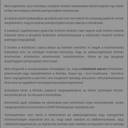
Nem jogellenes, ha a hatóság a vizsgálat kezdeti szakaszában bekért adatok egy részét
utóbb nem találja a döntés szempontjából relevánsnak.
Az eljárás adott szakaszában az eljárás alá vont nem veheti át a hatóság jogkörét annak
megítélésére, hogy az eljárás szempontjából milyen adatok a relevánsak.
A kialakult jogalkalmazói gyakorlat érthető okokból csak nagyon szűk körben kívánta
lehetővé tenni a tényállás felderítési kötelezettségnek a kötelezett részéről történő
esetleges negligálását.
E körben a kötelezett csakis abban az esetben mentheti ki magát a kötelezettség
teljesítése alól, ha kétséget kizáróan bizonyítja, hogy az adatszolgáltatási felhívás
értelmetlen, érthetetlen, ellentmondó, teljesíthetetlen, illetve az ügy tárgyával
összefüggést nyilvánvalóan nem mutat.
Nem elegendő e vonatkozásban önmagában az, hogy
a kötelezett szerint
érthetetlen,
ellentmondó vagy teljesíthetetlen a felhívás, hiszen így - erre hivatkozva - bármikor
bárki negligálhatná a szerinte nem megfelelő hatósági aktusokat, lefolytathatatlanná
téve ezzel az egyébként szükséges bizonyítási eljárásokat.
Szükséges tehát a felhívás jogszerű megtagadásához az ehhez szükséges tények,
körülmények ok- és tényszerű bizonyítása.
Kérelmező saját előadása és vélekedése nem tekinthető olyan bizonyítéknak, amely
megalapozhatná a kimentést a GVHFI felhívásainak teljesítése alól.
Természetesen nem menti a kötelezettet az adatszolgáltatási vagy hiánypótlási
kötelezettségek teljesítése alól az, hogy adott esetben ez többletmunkával, vagy
többletköltségekkel jár, az eljárás alá vontnak ilyen esetben is teljesíteni kell a hatóság