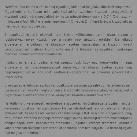
Nyilvánvalóan ennek során mindig egyedileg kell a hatóságnak a döntését meghoznia,
függetlenül a korábban más vállalkozásokkal szemben kiszabott bírságoktól. A
kiszabott bírság kérelmező előző évi nettó árbevételének csak a 0,014 %-át teszi ki,
miközben a Tpvt. 65. §-a alapján maximum 1 %, vagyis 2 milliárd forint is kiszabható az
ilyen vagy hasonló ügyekben.
A jogalkotó érthető okokból nem kívánt különbséget tenni olyan alapon a
jogkövetkezmények között, hogy a relatív vagy abszolút értékben kiemelkedő
árbevétellel rendelkező vállalkozások esetén önmagában a kiszabni kívánt
bírságösszeg nominálisan kiugró volta miatt ne lehessen az egyébként szükséges
mértékű jogkövetkezményt alkalmazni.
Indokolt és érthető jogdogmatikai szempontból, hogy egy kiemelkedően magas
árbevétellel és jövedelmezőséggel rendelkező vállalkozás esetén egész más
nagyságrend lesz az, ami adott esetben kikényszerítheti az önkéntes jogkövetést a
jövőre nézve.
Erre utal egyértelműen az, hogy a jogalkotó elsősorban százalékos mértékben és nem
összegszerűen kívánta meghatározni a kiszabható bírságösszegeket, vagyis azokat a
jogsértő vállalkozás árbevételeivel arányosan kívánta kiszabhatóvá tenni.
Helytálló volt kérelmezett értékelése a jogsértés felróhatósága tárgyában, miután
kérelmező tudatosan és szándékosan (vagyis felróhatóan) nem tett eleget a hatóság
felhívásának. Az eljárás alá vontnak van lehetősége a Ket. és a Tpvt. alapján arra, hogy
az eljárással szemben megfogalmazódó aggályainak, hatóságtól eltérő álláspontjának
hangot adjon, ezzel kapcsolatos érdekeinek, jogainak érvényt szerezzen. Viszont e
vonatkozásban tevőleges rezisztenciát tanúsítva nem bírálhatja felül a hatóság egyes,
már meghozott döntéseit.