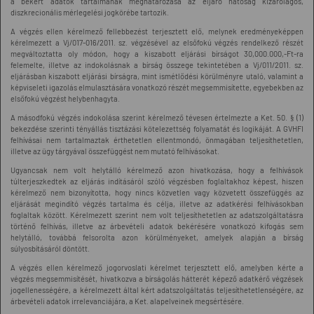
a bekért adatok tartalmának meghatározása az eljáró hatóság kizárólagos,
diszkrecionális mérlegelési jogkörébe tartozik.
A végzés ellen kérelmező fellebbezést terjesztett elő, melynek eredményeképpen
kérelmezett a Vj/017-016/2011. sz. végzésével az elsőfokú végzés rendelkező részét
megváltoztatta oly módon, hogy a kiszabott eljárási bírságot 30,000.000,-Ft-ra
felemelte, illetve az indokolásnak a bírság összege tekintetében a Vj/011/2011. sz.
eljárásban kiszabott eljárási bírságra, mint ismétlődési körülményre utaló, valamint a
képviseleti igazolás elmulasztására vonatkozó részét megsemmisítette, egyebekben az
elsőfokú végzést helybenhagyta.
A másodfokú végzés indokolása szerint kérelmező tévesen értelmezte a Ket. 50. § (1)
bekezdése szerinti tényállás tisztázási kötelezettség folyamatát és logikáját. A GVHFI
felhívásai nem tartalmaztak érthetetlen ellentmondó, önmagában teljesíthetetlen,
illetve az ügy tárgyával összefüggést nem mutató felhívásokat.
Ugyancsak nem volt helytálló kérelmező azon hivatkozása, hogy a felhívások
túlterjeszkedtek az eljárás indításáról szóló végzésben foglaltakhoz képest, hiszen
kérelmező nem bizonyította, hogy nincs közvetlen vagy közvetett összefüggés az
eljárását megindító végzés tartalma és célja, illetve az adatkérési felhívásokban
foglaltak között. Kérelmezett szerint nem volt teljesíthetetlen az adatszolgáltatásra
történő felhívás, illetve az árbevételi adatok bekérésére vonatkozó kifogás sem
helytálló, továbbá felsorolta azon körülményeket, amelyek alapján a bírság
súlyosbításáról döntött.
A végzés ellen kérelmező jogorvoslati kérelmet terjesztett elő, amelyben kérte a
végzés megsemmisítését, hivatkozva a bírságolás hátterét képező adatkérő végzések
jogellenességére, a kérelmezett által kért adatszolgáltatás teljesíthetetlenségére, az
árbevételi adatok irrelevanciájára, a Ket. alapelveinek megsértésére.