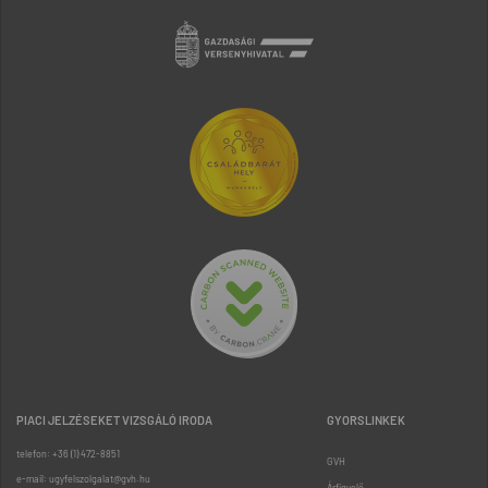
PIACI JELZÉSEKET VIZSGÁLÓ IRODA
GYORSLINKEK
telefon: +36 (1) 472-8851
GVH
e-mail: ugyfelszolgalat@gvh.hu
Árfigyelő