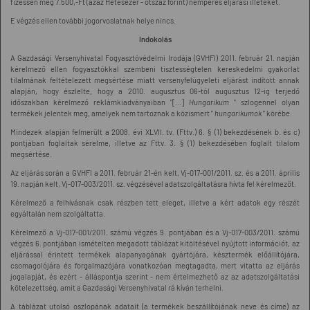
fizessen meg 7.500,-Ft (azaz Hetesezer - ötszáz forint) nemperes eljárási illetéket.
E végzés ellen további jogorvoslatnak helye nincs.
Indokolás
A Gazdasági Versenyhivatal Fogyasztóvédelmi Irodája (GVHFI) 2011. február 21. napján
kérelmező ellen fogyasztókkal szembeni tisztességtelen kereskedelmi gyakorlat
tilalmának feltételezett megsértése miatt versenyfelügyeleti eljárást indított annak
alapján, hogy észlelte, hogy a 2010. augusztus 06-tól augusztus 12-ig terjedő
időszakban kérelmező reklámkiadványaiban "[...]
Hungarikum
" szlogennel olyan
termékek jelentek meg, amelyek nem tartoznak a közismert "
hungarikumok
" körébe.
Mindezek alapján felmerült a 2008. évi XLVII. tv. (Fttv.) 6. § (1) bekezdésének b. és c)
pontjában foglaltak sérelme, illetve az Fttv. 3. § (1) bekezdésében foglalt tilalom
megsértése.
Az eljárás során a GVHFI a 2011. február 21-én kelt, Vj-017-001/2011. sz. és a 2011. április
19. napján kelt, Vj-017-003/2011. sz. végzésével adatszolgáltatásra hívta fel kérelmezőt.
Kérelmező a felhívásnak csak részben tett eleget, illetve a kért adatok egy részét
egyáltalán nem szolgáltatta.
Kérelmező a Vj-017-001/2011. számú végzés 9. pontjában és a Vj-017-003/2011. számú
végzés 6. pontjában ismételten megadott táblázat kitöltésével nyújtott információt, az
eljárással érintett termékek alapanyagának gyártójára, késztermék előállítójára,
csomagolójára és forgalmazójára vonatkozóan megtagadta, mert vitatta az eljárás
jogalapját, és ezért - álláspontja szerint - nem értelmezhető az az adatszolgáltatási
kötelezettség, amit a Gazdasági Versenyhivatal rá kíván terhelni.
A táblázat utolsó oszlopának adatait (a termékek beszállítójának neve és címe) az