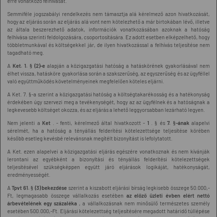
erre vonatkozó felhívását.
Semmiféle jogszabályi rendelkezés nem támasztja alá kérelmező azon hivatkozását,
hogy az eljárás során az eljárás alá vont nem kötelezhető a már birtokában lévő, illetve
az általa beszerezhető adatok, információk vonatkozásában azoknak a hatóság
felhívása szerinti feldolgozására, csoportosítására. Ez adott esetben elképzelhető, hogy
többletmunkával és költségekkel jár, de ilyen hivatkozással a felhívás teljesítése nem
tagadható meg.
A
Ket. 1. § (2)-e
alapján a közigazgatási hatóság a hatáskörének gyakorlásával nem
élhet vissza, hatásköre gyakorlása során a szakszerűség, az egyszerűség és az ügyféllel
való együttműködés követelményeinek megfelelően köteles eljárni.
A Ket. 7. §-a szerint a közigazgatási hatóság a költségtakarékosság és a hatékonyság
érdekében úgy szervezi meg a tevékenységét, hogy az az ügyfélnek és a hatóságnak a
legkevesebb költséget okozza, és az eljárás a lehető leggyorsabban lezárható legyen.
Nem jelenti a
Ket
. - fenti, kérelmező által hivatkozott -
1
. § és
7. §-ának
alapelvi
sérelmét, ha a hatóság a tényállás felderítési kötelezettsége teljesítése körében
később esetleg kevésbé relevánsnak megítélt bizonyítást is lefolytatott.
A Ket. ezen alapelvei a közigazgatási eljárás egészére vonatkoznak és nem kívánják
lerontani az egyébként a bizonyítási és tényállás felderítési kötelezettségek
teljesítésével szükségképpen együtt járó eljárások logikáját, hatékonyságát,
eredményességét.
A
Tpvt 61. § (3) bekezdése
szerint a kiszabott eljárási bírság legkisebb összege 50.000,-
Ft, legmagasabb összege vállalkozás esetében
az előző üzleti évben elért nettó
árbevételének egy százaléka
, a vállalkozásnak nem minősülő természetes személy
esetében 500.000,-Ft. Eljárási kötelezettség teljesítésére megadott határidő túllépése