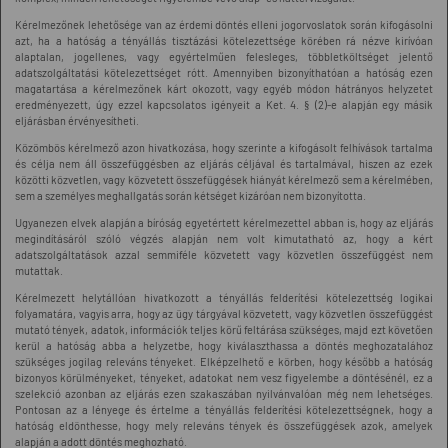
Kérelmezőnek lehetősége van az érdemi döntés elleni jogorvoslatok során kifogásolni
azt, ha a hatóság a tényállás tisztázási kötelezettsége körében rá nézve kirívóan
alaptalan, jogellenes, vagy egyértelműen felesleges, többletköltséget jelentő
adatszolgáltatási kötelezettséget rótt. Amennyiben bizonyíthatóan a hatóság ezen
magatartása a kérelmezőnek kárt okozott, vagy egyéb módon hátrányos helyzetet
eredményezett, úgy ezzel kapcsolatos igényeit a Ket. 4. § (2)-e alapján egy másik
eljárásban érvényesítheti.
Közömbös kérelmező azon hivatkozása, hogy szerinte a kifogásolt felhívások tartalma
és célja nem áll összefüggésben az eljárás céljával és tartalmával, hiszen az ezek
közötti közvetlen, vagy közvetett összefüggések hiányát kérelmező sem a kérelmében,
sem a személyes meghallgatás során kétséget kizáróan nem bizonyította.
Ugyanezen elvek alapján a bíróság egyetértett kérelmezettel abban is, hogy az eljárás
megindításáról szóló végzés alapján nem volt kimutatható az, hogy a kért
adatszolgáltatások azzal semmiféle közvetett vagy közvetlen összefüggést nem
mutattak.
Kérelmezett helytállóan hivatkozott a tényállás felderítési kötelezettség logikai
folyamatára, vagyis arra, hogy az ügy tárgyával közvetett, vagy közvetlen összefüggést
mutató tények, adatok, információk teljes körű feltárása szükséges, majd ezt követően
kerül a hatóság abba a helyzetbe, hogy kiválaszthassa a döntés meghozatalához
szükséges jogilag releváns tényeket. Elképzelhető e körben, hogy később a hatóság
bizonyos körülményeket, tényeket, adatokat nem vesz figyelembe a döntésénél, ez a
szelekció azonban az eljárás ezen szakaszában nyilvánvalóan még nem lehetséges.
Pontosan az a lényege és értelme a tényállás felderítési kötelezettségnek, hogy a
hatóság eldönthesse, hogy mely releváns tények és összefüggések azok, amelyek
alapján a adott döntés meghozható.