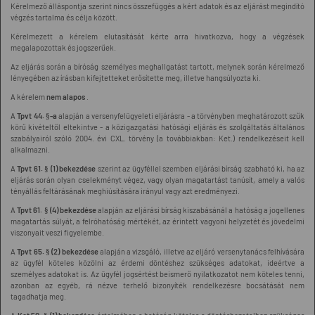
Kérelmező álláspontja szerint nincs összefüggés a kért adatok és az eljárást megindító
végzés tartalma és célja között.
Kérelmezett a kérelem elutasítását kérte arra hivatkozva, hogy a végzések
megalapozottak és jogszerűek.
Az eljárás során a bíróság személyes meghallgatást tartott, melynek során kérelmező
lényegében az írásban kifejtetteket erősítette meg, illetve hangsúlyozta ki.
A kérelem
nem alapos
.
A
Tpvt 44. §-a
alapján a versenyfelügyeleti eljárásra - a törvényben meghatározott szűk
körű kivételtől eltekintve - a közigazgatási hatósági eljárás és szolgáltatás általános
szabályairól szóló 2004. évi CXL. törvény (a továbbiakban: Ket.) rendelkezéseit kell
alkalmazni.
A
Tpvt 61. § (1) bekezdése
szerint az ügyféllel szemben eljárási bírság szabható ki, ha az
eljárás során olyan cselekményt végez, vagy olyan magatartást tanúsít, amely a valós
tényállás feltárásának meghiúsítására irányul vagy azt eredményezi.
A
Tpvt 61. § (4) bekezdése
alapján az eljárási bírság kiszabásánál a hatóság a jogellenes
magatartás súlyát, a felróhatóság mértékét, az érintett vagyoni helyzetét és jövedelmi
viszonyait veszi figyelembe.
A
Tpvt 65. § (2) bekezdése
alapján a vizsgáló, illetve az eljáró versenytanács felhívására
az ügyfél köteles közölni az érdemi döntéshez szükséges adatokat, ideértve a
személyes adatokat is. Az ügyfél jogsértést beismerő nyilatkozatot nem köteles tenni,
azonban az egyéb, rá nézve terhelő bizonyíték rendelkezésre bocsátását nem
tagadhatja meg.