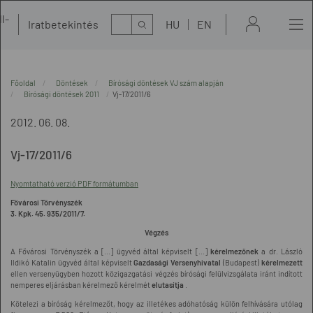
l-
Kereső
Iratbetekintés
HU
EN
t
Főoldal
Döntések
Bírósági döntések VJ szám alapján
Bírósági döntések 2011
Vj-17/2011/6
2012. 06. 08.
Vj-17/2011/6
Nyomtatható verzió PDF formátumban
Fővárosi Törvényszék
3. Kpk. 45. 935/2011/7.
Végzés
A Fővárosi Törvényszék a [...] ügyvéd által képviselt [...]
kérelmezőnek
a dr. László
Ildikó Katalin ügyvéd által képviselt
Gazdasági Versenyhivatal
(Budapest)
kérelmezett
ellen versenyügyben hozott közigazgatási végzés bírósági felülvizsgálata iránt indított
nemperes eljárásban kérelmező kérelmét
elutasítja
.
Kötelezi a bíróság kérelmezőt, hogy az illetékes adóhatóság külön felhívására utólag