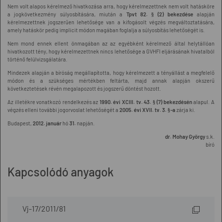
Nem volt alapos kérelmező hivatkozása arra, hogy kérelmezettnek nem volt hatásköre
a jogkövetkezmény súlyosbítására, miután a
Tpvt 82. § (2) bekezdése
alapján
kérelmezettnek jogszerűen lehetősége van a kifogásolt végzés megváltoztatására,
amely hatáskör pedig implicit módon magában foglalja a súlyosbítás lehetőségét is.
Nem mond ennek ellent önmagában az az egyébként kérelmező által helytállóan
hivatkozott tény, hogy kérelmezettnek nincs lehetősége a GVHFI eljárásának hivatalból
történő felülvizsgálatára.
Mindezek alapján a bíróság megállapította, hogy kérelmezett a tényállást a megfelelő
módon és a szükséges mértékben feltárta, majd annak alapján okszerű
következtetések révén megalapozott és jogszerű döntést hozott.
Az illetékre vonatkozó rendelkezés az
1990. évi XCIII. tv. 43. § (7) bekezdésén
alapul. A
végzés elleni további jogorvoslat lehetőségét a
2005. évi XVII. tv. 3. §-a
zárja ki.
Budapest,
2012. január
hó
31.
napján.
dr. Mohay György
s.k.
bíró
Kapcsolódó anyagok
Vj-17/2011/81