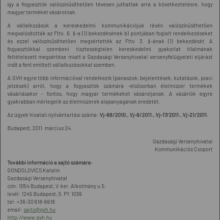
így a fogyasztók valószínűsíthetően tévesen juthattak arra a következtetésre, hogy
magyar terméket vásárolnak.
A vállalkozások a kereskedelmi kommunikációjuk révén valószínűsíthetően
megvalósították az Fttv. 6. §-a (1) bekezdésének b) pontjában foglalt rendelkezéseket
és ezzel valószínűsíthetően megsértették az Fttv. 3. §-ának (1) bekezdését. A
fogyasztókkal szembeni tisztességtelen kereskedelmi gyakorlat tilalmának
feltételezett megsértése miatt a Gazdasági Versenyhivatal versenyfelügyeleti eljárást
indít a fent említett vállalkozásokkal szemben.
A GVH egyre több információval rendelkezik (panaszok, bejelentések, kutatások, piaci
jelzések) arról, hogy a fogyasztók számára -elsősorban élelmiszer termékek
vásárlásakor - fontos, hogy magyar termékeket vásároljanak. A vásárlók egyre
gyakrabban mérlegelik az élelmiszerek alapanyagának eredetét.
Az ügyek hivatali nyilvántartási száma:
Vj-88/2010.,
Vj-8/2011., Vj-17/2011., Vj-21/2011.
Budapest, 2011. március 24.
Gazdasági Versenyhivatal
Kommunikációs Csoport
További információ a sajtó számára:
GONDOLOVICS Katalin
Gazdasági Versenyhivatal
cím: 1054 Budapest, V. ker. Alkotmány u.5.
levél: 1245 Budapest, 5. Pf. 1036
tel: +36-30 618-6618
email:
sajto@gvh.hu
http://www.gvh.hu