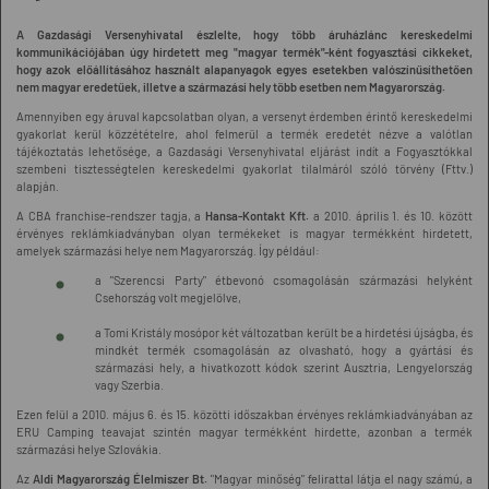
A Gazdasági Versenyhivatal észlelte, hogy több áruházlánc kereskedelmi
kommunikációjában úgy hirdetett meg "magyar termék"-ként fogyasztási cikkeket,
hogy azok előállításához használt alapanyagok egyes esetekben valószínűsíthetően
nem magyar eredetűek, illetve a származási hely több esetben nem Magyarország.
Amennyiben egy áruval kapcsolatban olyan, a versenyt érdemben érintő kereskedelmi
gyakorlat kerül közzétételre, ahol felmerül a termék eredetét nézve a valótlan
tájékoztatás lehetősége, a Gazdasági Versenyhivatal eljárást indít a Fogyasztókkal
szembeni tisztességtelen kereskedelmi gyakorlat tilalmáról szóló törvény (Fttv.)
alapján.
A CBA franchise-rendszer tagja, a
Hansa-Kontakt Kft.
a 2010. április 1. és 10. között
érvényes reklámkiadványban olyan termékeket is magyar termékként hirdetett,
amelyek származási helye nem Magyarország. Így például:
a "Szerencsi Party" étbevonó csomagolásán származási helyként
Csehország volt megjelölve,
a Tomi Kristály mosópor két változatban került be a hirdetési újságba, és
mindkét termék csomagolásán az olvasható, hogy a gyártási és
származási hely, a hivatkozott kódok szerint Ausztria, Lengyelország
vagy Szerbia.
Ezen felül a 2010. május 6. és 15. közötti időszakban érvényes reklámkiadványában az
ERU Camping teavajat szintén magyar termékként hirdette, azonban a termék
származási helye Szlovákia.
Az
Aldi Magyarország Élelmiszer Bt.
"Magyar minőség" felirattal látja el nagy számú, a