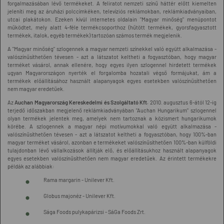
forgalmazásában lévő termékeket. A feliratot nemzeti színű háttér előtt kiemelten
jeleníti meg az áruházi polccímkéken, televíziós reklámokban, reklámkiadványaiban,
utcai plakátokon. Ezeken kívül internetes oldalain "Magyar minőség" menüpontot
működtet, mely alatt 4-féle termékcsoporthoz (hűtött termékek, gyorsfagyasztott
termékek, italok, egyéb termékek) tartozóan számos termék megjelenik.
A "Magyar minőség" szlogennek a magyar nemzeti színekkel való együtt alkalmazása -
valószínűsíthetően tévesen - azt a látszatot keltheti a fogyasztóban, hogy magyar
terméket vásárol, annak ellenére, hogy egyes ilyen szlogennel hirdetett termékek
ugyan Magyarországon nyerték el forgalomba hozatali végső formájukat, ám a
termékek előállításához használt alapanyagok egyes esetekben valószínűsíthetően
nem magyar eredetűek.
Az
Auchan Magyarország Kereskedelmi és Szolgáltató Kft.
2010. augusztus 6-ától 12-ig
terjedő időszakban megjelenő reklámkiadványában "Auchan Hungarikum" szlogennel
olyan termékek jelentek meg, amelyek nem tartoznak a közismert hungarikumok
körébe. A szlogennek a magyar népi motívumokkal való együtt alkalmazása -
valószínűsíthetően tévesen - azt a látszatot keltheti a fogyasztóban, hogy 100%-ban
magyar terméket vásárol, azonban e termékeket valószínűsíthetően 100%-ban külföldi
tulajdonban lévő vállalkozások állítják elő, és előállításukhoz használt alapanyagok
egyes esetekben valószínűsíthetően nem magyar eredetűek. Az érintett termékekre
példák az alábbiak:
Rama margarin - Unilever Kft.
Globus majonéz - Unilever Kft.
Sága Foods pulykapárizsi - SáGa Foods Zrt.