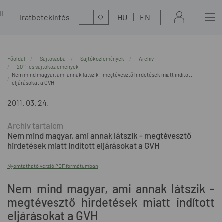
l-
Kereső
Iratbetekintés
HU
EN
t
Főoldal
Sajtószoba
Sajtóközlemények
Archív
2011-es sajtóközlemények
Nem mind magyar, ami annak látszik - megtévesztő hirdetések miatt indított
eljárásokat a GVH
2011. 03. 24.
Nem mind magyar, ami annak látszik - megtévesztő
hirdetések miatt indított eljárásokat a GVH
Nyomtatható verzió PDF formátumban
Nem mind magyar, ami annak látszik -
megtévesztő hirdetések miatt indított
eljárásokat a GVH