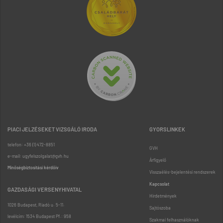
PIACI JELZÉSEKET VIZSGÁLÓ IRODA
GYORSLINKEK
telefon: +36 (1) 472-8851
GVH
e-mail: ugyfelszolgalat@gvh.hu
Árfigyelő
Minőségbiztosítási kérdőív
Visszaélés-bejelentési rendszerek
Kapcsolat
GAZDASÁGI VERSENYHIVATAL
Hirdetmények
1026 Budapest, Riadó u. 5-11.
Sajtószoba
levélcím: 1534 Budapest Pf.: 958
Szakmai felhasználóknak