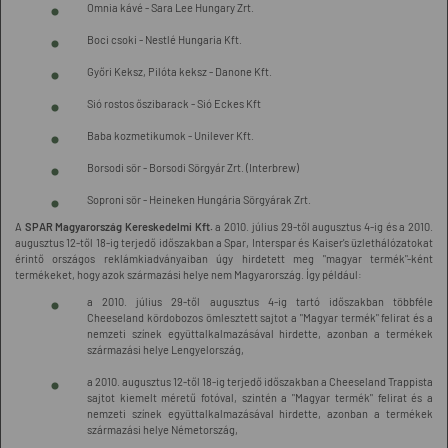
Omnia kávé - Sara Lee Hungary Zrt.
Boci csoki - Nestlé Hungaria Kft.
Győri Keksz, Pilóta keksz - Danone Kft.
Sió rostos őszibarack - Sió Eckes Kft
Baba kozmetikumok - Unilever Kft.
Borsodi sör - Borsodi Sörgyár Zrt. (Interbrew)
Soproni sör - Heineken Hungária Sörgyárak Zrt.
A
SPAR Magyarország Kereskedelmi Kft.
a 2010. július 29-től augusztus 4-ig és a 2010.
augusztus 12-től 18-ig terjedő időszakban a Spar, Interspar és Kaiser's üzlethálózatokat
érintő országos reklámkiadványaiban úgy hirdetett meg "magyar termék"-ként
termékeket, hogy azok származási helye nem Magyarország. Így például:
a 2010. július 29-től augusztus 4-ig tartó időszakban többféle
Cheeseland kördobozos ömlesztett sajtot a "Magyar termék" felirat és a
nemzeti színek együttalkalmazásával hirdette, azonban a termékek
származási helye Lengyelország,
a 2010. augusztus 12-től 18-ig terjedő időszakban a Cheeseland Trappista
sajtot kiemelt méretű fotóval, szintén a "Magyar termék" felirat és a
nemzeti színek együttalkalmazásával hirdette, azonban a termékek
származási helye Németország,