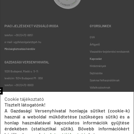
PIACI JELZÉSEKET VIZSGÁLÓ IRODA
GYORSLINKEK
telefon: +36 (1) 472-8851
GVH
e-mail: ugyfelszolgalat@gvh.hu
Árfigyelő
Minőségbiztosítási kérdőív
Visszaélés-bejelentési rendszerek
Kapcsolat
GAZDASÁGI VERSENYHIVATAL
Hirdetmények
1026 Budapest, Riadó u. 5-11.
Sajtószoba
levélcím: 1534 Budapest Pf.: 958
Szakmai felhasználóknak
telefon: +36 (1) 472-8900
Vállalkozásoknak
Fogyasztóknak
Cookie tájékoztató
Podcast
Tisztelt látogatónk!
Oldaltérkép
A Gazdasági Versenyhivatal honlapja sütiket (cookie-k)
használ a weboldal működtetése (szükséges sütik) és a
honlap használatával kapcsolatos információk gyűjtése
érdekében (statisztikai sütik). Bővebb információkért