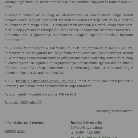
viszonyt egyértelműen, közérthetően és jól észlelhetően a fogyasztók tudomására kell
hozni.
A vizsgálat feltárta azt is, hogy az influenszernek az órakereskedő céggel kötött
megállapodása alapján egyébként szerződéses kötelezettsége lett volna a posztok
reklámként való megjelölése. Ez nem mentesíti azonban a hirdető vállalkozást sem:
mivel a bejegyzésekben szereplő áru értékesítése, eladásának ösztönzése közvetlenül
érdekében állt, a jogszabályi rendelkezések alapján egyaránt felelős a bújtatott
hirdetésekért.
A GVH Berki Renáta cégére, a B&B Media Group Kft.-re 2,2 millió forint, míg a NEXT-TIME
Kereskedelmi és Szolgáltató Kft.-re 1,2 millió forint versenyfelügyeleti bírságot szabott
ki. A hatóság a bírság kiszabásakor enyhítő körülményként vette figyelembe vette, hogy
a véleményvezér az eljárás alatt a jogszabályokhoz igazította gyakorlatát és minden
kérdéses posztjába utólag beillesztette a
#reklám
megjelölést. A kereskedő cég is
önként befejezte a vizsgált reklámozást.
A GVH
#Megfeleles#Velemenyvezer útmutatója
irányt mutat a piaci szereplőknek a
közösségi médiában történő reklámozással kapcsolatosan.
Az ügy hivatali nyilvántartási száma:
VJ/44/2019.
Budapest, 2020. július 20.
Gazdasági Versenyhivatal
Információ a sajtó részére:
További információk:
GVH Ügyfélszolgálata
sajto@gvh.hu
tel: (+36-1) 472-8851
e-mail:
ugyfelszolgalat@gvh.hu