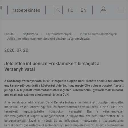
l-
Kereső
Iratbetekintés
HU
EN
t
Főoldal
Sajtószoba
Sajtóközlemények
2020-as sajtóközlemények
Jelöletlen influenszer-reklámokért bírságolt a Versenyhivatal
2020. 07. 20.
Jelöletlen influenszer-reklámokért bírságolt a
Versenyhivatal
A Gazdasági Versenyhivatal (GVH) vizsgálata alapján Berki Renáta anélkül reklámozta
egy kereskedő cég óráit a közösségi oldalán, hogy megjelölte volna a posztok fizetett
jellegét. A bújtatott reklámozás tisztességtelen kereskedelmi gyakorlatnak minősül,
ami miatt már számos alkalommal járt el a GVH.
A versenyhivatal eljárásában Berki Renáta Instagramon közzétett posztjait vizsgálta,
melyekkel az influenszer egy óra- és ékszerkereskedő vállalkozás, a NEXT-TIME Kft.
termékeit népszerűsítette hónapokon keresztül. Bár a véleményvezér
ellenszolgáltatást kapott a megjelenésért, a fogyasztók ezt nem ismerhették fel a
bejegyzésekből. Ezzel a hirdető és az influenszer megszegte a tisztességtelen
kereskedelmi gyakorlatokról szóló törvényt, mely alapján a közöttük lévő kereskedelmi