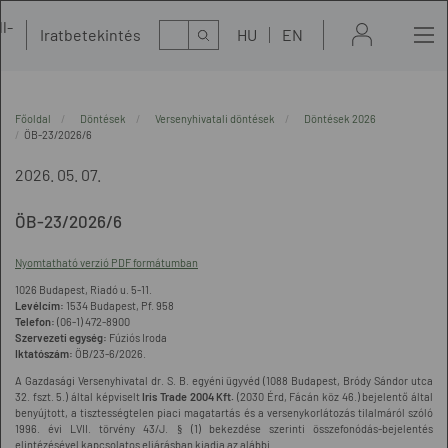
l-
Kereső
Iratbetekintés
HU
EN
t
Főoldal
Döntések
Versenyhivatali döntések
Döntések 2026
ÖB-23/2026/6
2026. 05. 07.
ÖB-23/2026/6
Nyomtatható verzió PDF formátumban
1026 Budapest, Riadó u. 5-11.
Levélcím:
1534 Budapest, Pf. 958
Telefon:
(06-1) 472-8900
Szervezeti egység:
Fúziós Iroda
Iktatószám:
ÖB/23-6/2026.
A Gazdasági Versenyhivatal dr. S. B. egyéni ügyvéd (1088 Budapest, Bródy Sándor utca
32. fszt. 5.) által képviselt
Iris Trade 2004 Kft.
(2030 Érd, Fácán köz 46.) bejelentő által
benyújtott, a tisztességtelen piaci magatartás és a versenykorlátozás tilalmáról szóló
1996. évi LVII. törvény 43/J. § (1) bekezdése szerinti összefonódás-bejelentés
elintézésével kapcsolatos eljárásban kiadja az alábbi