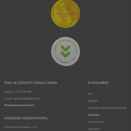
PIACI JELZÉSEKET VIZSGÁLÓ IRODA
GYORSLINKEK
telefon: +36 (1) 472-8851
GVH
e-mail: ugyfelszolgalat@gvh.hu
Árfigyelő
Minőségbiztosítási kérdőív
Visszaélés-bejelentési rendszerek
Kapcsolat
GAZDASÁGI VERSENYHIVATAL
Hirdetmények
1026 Budapest, Riadó u. 5-11.
Sajtószoba