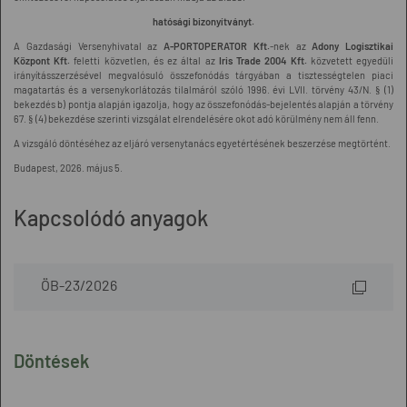
hatósági bizonyítványt.
A Gazdasági Versenyhivatal az
A-PORTOPERATOR Kft.
-nek az
Adony Logisztikai
Központ Kft.
feletti közvetlen, és ez által az
Iris Trade 2004 Kft.
közvetett egyedüli
irányításszerzésével megvalósuló összefonódás tárgyában a tisztességtelen piaci
magatartás és a versenykorlátozás tilalmáról szóló 1996. évi LVII. törvény 43/N. § (1)
bekezdés b) pontja alapján igazolja, hogy az összefonódás-bejelentés alapján a törvény
67. § (4) bekezdése szerinti vizsgálat elrendelésére okot adó körülmény nem áll fenn.
A vizsgáló döntéséhez az eljáró versenytanács egyetértésének beszerzése megtörtént.
Budapest, 2026. május 5.
Kapcsolódó anyagok
ÖB-23/2026
Döntések