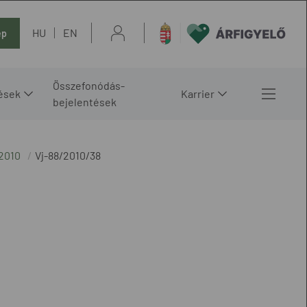
HU
EN
ép
Összefonódás-
ések
Karrier
bejelentések
2010
Vj-88/2010/38