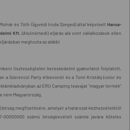
(Molnár és Tóth Ügyvédi Iroda Szeged) által képviselt
Hansa-
delmi Kft.
(Alsónémedi) eljárás alá vont vállalkozások ellen
eljárásban meghozta az alábbi
mbeni tisztességtelen kereskedelmi gyakorlatot folytatott,
ban a Szerencsi Party étbevonót és a Tomi Kristály (color és
ó reklámkiadványban az ERU Camping teavajat "magyar termék"
lye nem Magyarország.
nt) bírság megfizetésére, amelyet a határozat kézhezvételétől
7-00000000 számú bírságbevételi számla javára köteles