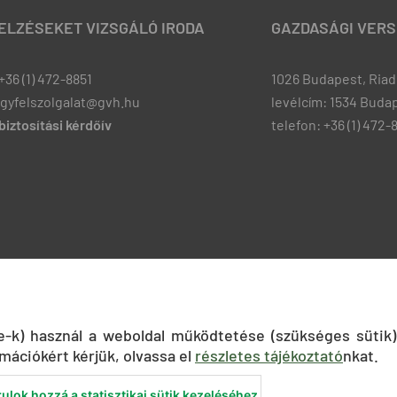
JELZÉSEKET VIZSGÁLÓ IRODA
GAZDASÁGI VERS
+36 (1) 472-8851
1026 Budapest, Riadó
ugyfelszolgalat@gvh.hu
levélcím: 1534 Budap
iztosítási kérdőív
telefon: +36 (1) 472-
ie-k) használ a weboldal működtetése (szükséges sütik)
mációkért kérjük, olvassa el
részletes tájékoztató
nkat.
ulok hozzá a statisztikai sütik kezeléséhez