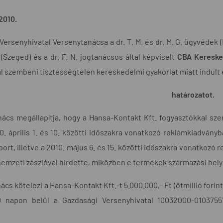
2010.
Versenyhivatal Versenytanácsa a dr. T. M. és dr. M. G. ügyvédek 
(Szeged) és a dr. F. N. jogtanácsos által képviselt
CBA Kereske
l szembeni tisztességtelen kereskedelmi gyakorlat miatt indult 
határozatot.
ács megállapítja, hogy a Hansa-Kontakt Kft. fogyasztókkal sze
0. április 1. és 10. közötti időszakra vonatkozó reklámkiadvány
ort, illetve a 2010. május 6. és 15. közötti időszakra vonatkoz
s nemzeti zászlóval hirdette, miközben e termékek származási he
ács kötelezi a Hansa-Kontakt Kft.-t 5.000.000,- Ft (ötmillió fori
0 napon belül a Gazdasági Versenyhivatal 10032000-0103755