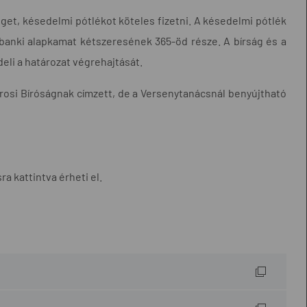
get, késedelmi pótlékot köteles fizetni. A késedelmi pótlék
banki alapkamat kétszeresének 365-öd része. A bírság és a
li a határozat végrehajtását.
városi Bíróságnak címzett, de a Versenytanácsnál benyújtható
a kattintva érheti el.