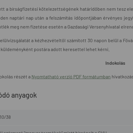
ett a bírságfizetési kötelezettségének határidőben nem tesz ele
en naptári nap után a felszámítás időpontjában érvényes jegy
tlék meg nem fizetése esetén a Gazdasági Versenyhivatal elrende
felülvizsgálatát a kézhezvételtől számított 30 napon belül a Fő
t küldeményként postára adott keresettel lehet kérni.
Indokolás
okolás részét a
Nyomtatható verzió PDF formátumban
hivatkozásr
ódó anyagok
10/38
ől származó "magyar termékek" miatt bírságolt a GVH