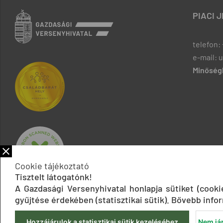
PIACI 
telefon: 
e-mail: 
Minőségb
Cookie tájékoztató
Tisztelt látogatónk!
A Gazdasági Versenyhivatal honlapja sütiket (cook
gyűjtése érdekében (statisztikai sütik). Bővebb infor
Hozzájárulok a statisztikai sütik kezeléséhez
Nem jár