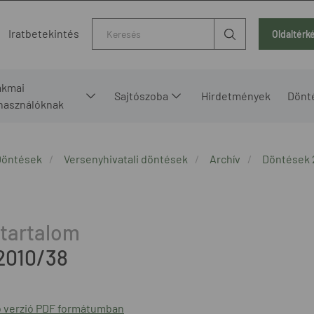
Kereső
Iratbetekintés
Oldaltérk
akmai
Sajtószoba
Hirdetmények
Dönt
lhasználóknak
Döntések
Versenyhivatali döntések
Archív
Döntések 
2010/38
 verzió PDF formátumban