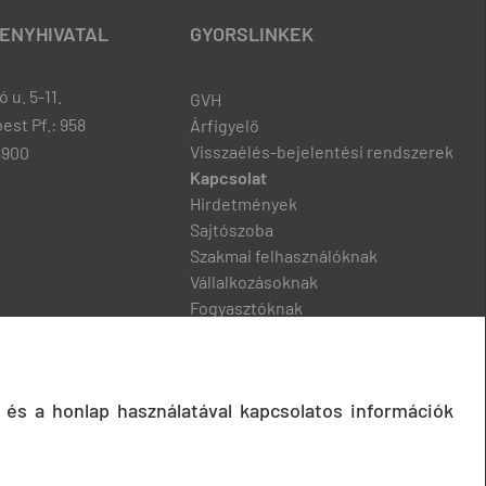
ENYHIVATAL
GYORSLINKEK
 u. 5-11.
GVH
est Pf.: 958
Árfigyelő
Visszaélés-bejelentési rendszerek
8900
Kapcsolat
Hirdetmények
Sajtószoba
Szakmai felhasználóknak
Vállalkozásoknak
Fogyasztóknak
Podcast
 és a honlap használatával kapcsolatos információk