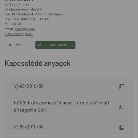
ZENISEK Andrea
Gazdasági Versenyhivatal
cím: 1054 Budapest, V. ker. Alkotmány u.5.
levél: 1245 Budapest, 5. Pf. 1036
tel: +36-30 618-6618
email:
sajto@gvh.hu
http://www.gvh.hu
Tag-ek:
HATTECHAZON2010088
Kapcsolódó anyagok
Vj-88/2010/38
Külföldről származó "magyar termékek" miatt
bírságolt a GVH
Vj-88/2010/38