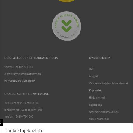
PIACI JELZÉSEKET VIZSGÁLÓ IRODA
GYORSLINKEK
telefon: +36 (1) 472-8851
GVH
e-mail: ugyfelszolgalat@gvh.hu
Árfigyelő
Minőségbiztosítási kérdőív
Visszaélés-bejelentési rendszerek
Kapcsolat
GAZDASÁGI VERSENYHIVATAL
Hirdetmények
1026 Budapest, Riadó u. 5-11.
Sajtószoba
levélcím: 1534 Budapest Pf.: 958
Szakmai felhasználóknak
telefon: +36 (1) 472-8900
Vállalkozásoknak
Fogyasztóknak
Cookie tájékoztató