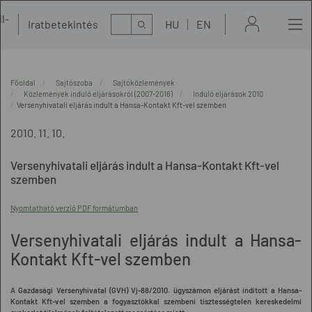
l-
Kereső
Iratbetekintés
HU
EN
t
Főoldal
Sajtószoba
Sajtóközlemények
Közlemények induló eljárásokról (2007-2016)
Induló eljárások 2010
Versenyhivatali eljárás indult a Hansa-Kontakt Kft-vel szemben
2010. 11. 10.
Versenyhivatali eljárás indult a Hansa-Kontakt Kft-vel
szemben
Nyomtatható verzió PDF formátumban
Versenyhivatali eljárás indult a Hansa-
Kontakt Kft-vel szemben
A Gazdasági Versenyhivatal (GVH) Vj-88/2010. ügyszámon eljárást indított a Hansa-
Kontakt Kft-vel szemben a fogyasztókkal szembeni tisztességtelen kereskedelmi