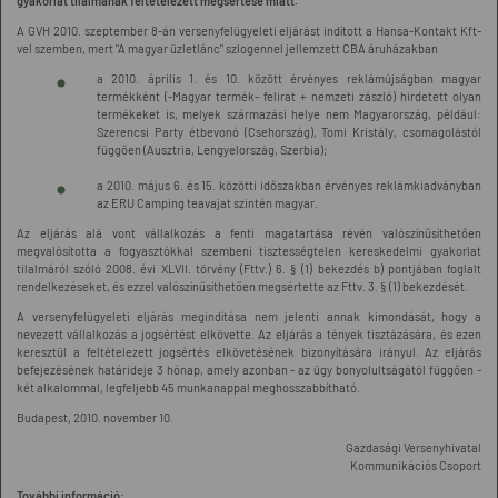
gyakorlat tilalmának feltételezett megsértése miatt.
A GVH 2010. szeptember 8-án versenyfelügyeleti eljárást indított a Hansa-Kontakt Kft-
vel szemben, mert "A magyar üzletlánc" szlogennel jellemzett CBA áruházakban
a 2010. április 1. és 10. között érvényes reklámújságban magyar
termékként (-Magyar termék- felirat + nemzeti zászló) hirdetett olyan
termékeket is, melyek származási helye nem Magyarország, például:
Szerencsi Party étbevonó (Csehország), Tomi Kristály, csomagolástól
függően (Ausztria, Lengyelország, Szerbia);
a 2010. május 6. és 15. közötti időszakban érvényes reklámkiadványban
az ERU Camping teavajat szintén magyar.
Az eljárás alá vont vállalkozás a fenti magatartása révén valószínűsíthetően
megvalósította a fogyasztókkal szembeni tisztességtelen kereskedelmi gyakorlat
tilalmáról szóló 2008. évi XLVII. törvény (Fttv.) 6. § (1) bekezdés b) pontjában foglalt
rendelkezéseket, és ezzel valószínűsíthetően megsértette az Fttv. 3. § (1) bekezdését.
A versenyfelügyeleti eljárás megindítása nem jelenti annak kimondását, hogy a
nevezett vállalkozás a jogsértést elkövette. Az eljárás a tények tisztázására, és ezen
keresztül a feltételezett jogsértés elkövetésének bizonyítására irányul. Az eljárás
befejezésének határideje 3 hónap, amely azonban - az ügy bonyolultságától függően -
két alkalommal, legfeljebb 45 munkanappal meghosszabbítható.
Budapest, 2010. november 10.
Gazdasági Versenyhivatal
Kommunikációs Csoport
További információ: