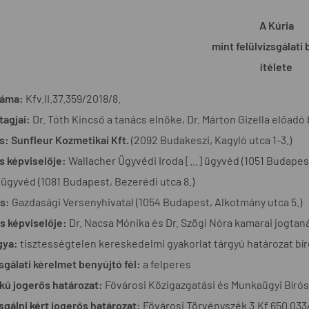
A Kúria
mint felülvizsgálati 
ítélete
záma:
Kfv.II.37.359/2018/8.
tagjai:
Dr. Tóth Kincső a tanács elnöke, Dr. Márton Gizella előadó 
s:
Sunfleur Kozmetikai Kft.
(2092 Budakeszi, Kagyló utca 1-3.)
s képviselője:
Wallacher Ügyvédi Iroda [...] ügyvéd (1051 Budapest
.] ügyvéd (1081 Budapest, Bezerédi utca 8.)
s:
Gazdasági Versenyhivatal (1054 Budapest, Alkotmány utca 5.)
s képviselője:
Dr. Nacsa Mónika és Dr. Szögi Nóra kamarai jogta
gya:
tisztességtelen kereskedelmi gyakorlat tárgyú határozat bíró
zsgálati kérelmet benyújtó fél:
a felperes
okú jogerős határozat:
Fővárosi Közigazgatási és Munkaügyi Bírós
zsgálni kért jogerős határozat:
Fővárosi Törvényszék 3.Kf.650.033/