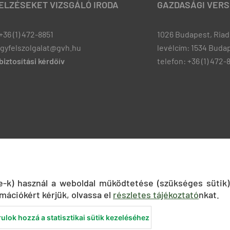
JELZÉSEKET VIZSGÁLÓ IRODA
GAZDASÁGI VERS
+36 (1) 472-8851
1026 Budapest, Riadó
ugyfelszolgalat@gvh.hu
levélcím: 1534 Budap
iztosítási kérdőív
telefon: +36 (1) 472-
ie-k) használ a weboldal működtetése (szükséges sütik)
mációkért kérjük, olvassa el
részletes tájékoztató
nkat.
ulok hozzá a statisztikai sütik kezeléséhez