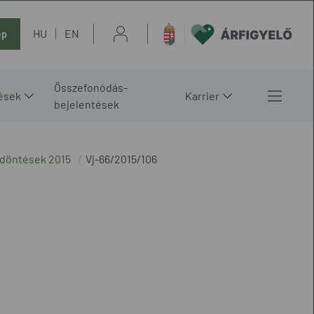
HU
EN
ép
Összefonódás-
ések
Karrier
bejelentések
 döntések 2015
Vj-66/2015/106