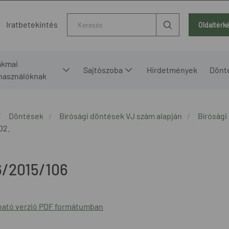
Kereső
Iratbetekintés
Oldaltérk
akmai
Sajtószoba
Hirdetmények
Dönt
lhasználóknak
Döntések
Bírósági döntések VJ szám alapján
Bírósági
02.
6/2015/106
ató verzió PDF formátumban