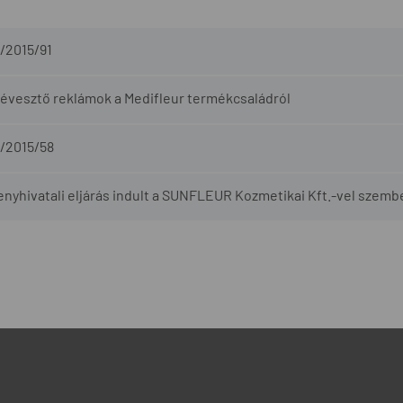
6/2015/91
évesztő reklámok a Medifleur termékcsaládról
6/2015/58
enyhivatali eljárás indult a SUNFLEUR Kozmetikai Kft.-vel szemb