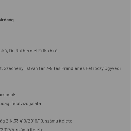
bíróság
bíró, Dr. Rothermel Erika bíró
, Széchenyi István tér 7-8.) és Prandler és Petróczy Ügyvédi
nácsosok
sági felülvizsgálata
ág 2.K.33.419/2016/19. számú ítélete
2017/5. számú ítélete