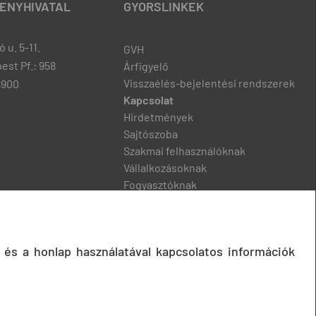
ENYHIVATAL
GYORSLINKEK
 u. 5-11.
GVH
est Pf.: 958
Árfigyelő
Visszaélés-bejelentési rendszerek
8900
Kapcsolat
Hirdetmények
Sajtószoba
Szakmai felhasználóknak
Vállalkozásoknak
Fogyasztóknak
Podcast
 és a honlap használatával kapcsolatos információk