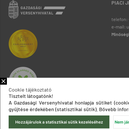
PIACI 
telefon: 
e-mail: 
Minőségb
Cookie tájékoztató
Tisztelt látogatónk!
A Gazdasági Versenyhivatal honlapja sütiket (cook
gyűjtése érdekében (statisztikai sütik). Bővebb infor
Hozzájárulok a statisztikai sütik kezeléséhez
Nem jár