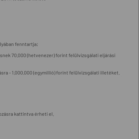
lyában fenntartja;
nek 70.000 (hetvenezer) forint felülvizsgálati eljárási
a - 1.000.000 (egymillió) forint felülvizsgálati illetéket.
zásra kattintva érheti el.