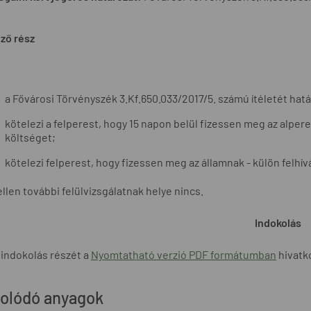
ző rész
a Fővárosi Törvényszék 3.Kf.650.033/2017/5. számú ítéletét hatá
kötelezi a felperest, hogy 15 napon belül fizessen meg az alperes
költséget;
kötelezi felperest, hogy fizessen meg az államnak - külön felhívásr
 ellen további felülvizsgálatnak helye nincs.
Indokolás
 indokolás részét a
Nyomtatható verzió PDF formátumban
hivatko
olódó anyagok