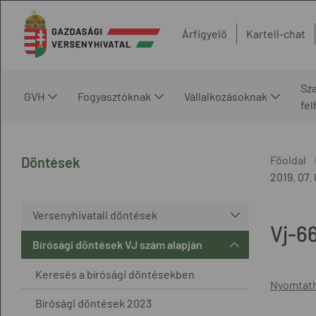
Árfigyelő
Kartell-chat
Sz
GVH
Fogyasztóknak
Vállalkozásoknak
fe
Főoldal
Döntések
2019. 07. 
Versenyhivatali döntések
Vj-6
Bírósági döntések VJ szám alapján
Keresés a bírósági döntésekben
Nyomtath
Bírósági döntések 2023