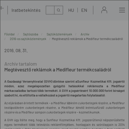
l-
Kereső
Iratbetekintés
HU
EN
t
Főoldal
Sajtószoba
Sajtóközlemények
Archív
2016-os sajtóközlemények
Megtévesztő reklámok a Medifleur termékcsaládról
2016. 08. 31.
Megtévesztő reklámok a Medifleur termékcsaládról
A Gazdasági Versenyhivatal (GVH) döntése szerint a
Sunfleur Kozmetikai Kft. jogsértő
módon, azaz megalapozatlan gyógyító hatásokkal reklámozta a Medifleur
márkacsaládba tartozó több termékét. A GVH a jogsértésért 10.000.000 forint bírságot
szabott ki, és eltiltotta a vállalkozást a jogsértő magatartás folytatásától.
Az eljárásban érintett termékek – a
Medifleur lábkrém cukorbetegek részére
, a
Medifleur
testápolókrém cukorbetegek részére
, a
Medifleur kímélő krémtusfürdő cukorbetegek
részére
és a
Medifleur sampon cukorbetegek részére
– kozmetikumok.
A GVH úgy ítélte meg, hogy
a Sunfleur Kozmetikai Kft. jogszerűtlenül népszerűsítette
egyes termékeit több televíziós reklámfilmjében, honlapjain és szórólapjain is 2014