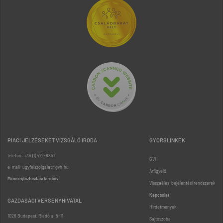
PIACI JELZÉSEKET VIZSGÁLÓ IRODA
GYORSLINKEK
telefon: +36 (1) 472-8851
GVH
e-mail: ugyfelszolgalat@gvh.hu
Árfigyelő
Minőségbiztosítási kérdőív
Visszaélés-bejelentési rendszerek
Kapcsolat
GAZDASÁGI VERSENYHIVATAL
Hirdetmények
1026 Budapest, Riadó u. 5-11.
Sajtószoba