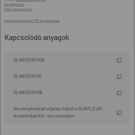
sajto@gvh.hu
http://www.gvh.hu
Nyomtatható verzió PDF formátumban
Kapcsolódó anyagok
Vj-66/2015/106
Vj-66/2015/91
Vj-66/2015/58
Versenyhivatali eljárás indult a SUNFLEUR
Kozmetikai Kft.-vel szemben