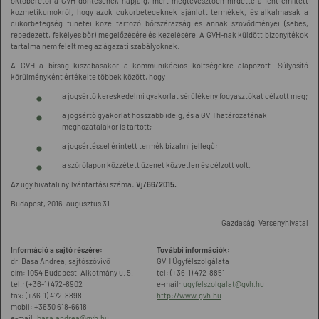
októberétől a GVH döntésének napjáig, mert megtévesztően hirdette a fent említett
kozmetikumokról, hogy azok cukorbetegeknek ajánlott termékek, és alkalmasak a
cukorbetegség tünetei közé tartozó bőrszárazság és annak szövődményei (sebes,
repedezett, fekélyes bőr) megelőzésére és kezelésére. A GVH-nak küldött bizonyítékok
tartalma nem felelt meg az ágazati szabályoknak.
A GVH a bírság kiszabásakor a kommunikációs költségekre alapozott. Súlyosító
körülményként értékelte többek között, hogy
a jogsértő kereskedelmi gyakorlat sérülékeny fogyasztókat célzott meg;
a jogsértő gyakorlat hosszabb ideig, és a GVH határozatának
meghozatalakor is tartott;
a jogsértéssel érintett termék bizalmi jellegű;
a szórólapon közzétett üzenet közvetlen és célzott volt.
Az ügy hivatali nyilvántartási száma:
Vj/66/2015.
Budapest, 2016. augusztus 31.
Gazdasági Versenyhivatal
Információ a sajtó részére:
További információk:
dr. Basa Andrea, sajtószóvivő
GVH Ügyfélszolgálata
cím: 1054 Budapest, Alkotmány u. 5.
tel: (+36-1) 472-8851
tel.: (+36-1) 472-8902
e-mail:
ugyfelszolgalat@gvh.hu
fax: (+36-1) 472-8898
http://www.gvh.hu
mobil: +3630 618-6618
e-mail:
basa.andrea@gvh.hu