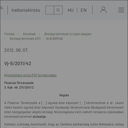
l-
Kereső
Iratbetekintés
HU
EN
t
Főoldal
Döntések
Bírósági döntések VJ szám alapján
Bírósági döntések 2011
Vj-5/2011/42
2012. 06. 07.
Vj-5/2011/42
Nyomtatható verzió PDF formátumban
Fővárosi Törvényszék
3. Kpk. 46. 271/2011/2.
Végzés
A Fővárosi Törvényszék a [...] ügyvéd által képviselt [...] kérelmezőnek a dr. László
Ildikó Katalin ügyvéd által képviselt Gazdasági Versenyhivatal (Budapest) kérelmezett
ellen közigazgatási végzés bírósági felülvizsgálata iránt indított nemperes eljárásában
kérelmező kérelmét
elutasítja
.
Kötelezi a bíróság kérelmezőt, hogy az illetékes adóhatóság külön felhívására utólag