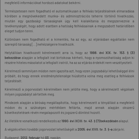
megfelelő információkat hordozó adatokat bekérni.
Természetesen nem fogadható el automatikusan a felhívás teljesítésének elmaradása
körében a megnövekedett munka- és adminisztrációs teherre történő hivatkozás,
miután egy gazdasági társaságnak úgy kell kialakítania és megszerveznie a
tevékenységét, hogy adott esetben a hatóság felhívásainak a megszabott határidőben
eleget tudjon tenni.
Különösen nem fogadható el a kimentés, ha az egy, az eljárásban egyáltalán nem
szereplő társaság [...] nehézségeire hivatkozik.
Helytállóan hivatkozott kérelmezett arra is, hogy az
1998. évi XIX. tv. 153. § (3)
bekezdése
alapján a lefoglalt irat birtokosa kérheti, hogy a nyomozóhatóság adjon ki
részére hiteles másolatot a lefoglalt iratról, ha az az eljárás érdekét nem veszélyezteti.
Kérelmező semmilyen módon nem igazolta azt, hogy ezen jogszabályi lehetőséggel élni
próbált, és hogy ennek eredménytelensége hiúsította volna meg esetleg a felhívások
teljesítését.
Kérelmező a jogorvoslati kérelmében nem jelölte meg, hogy a sérelmezett végzések
milyen jogszabályt sértettek meg.
Mindezek alapján a bíróság megállapította, hogy kérelmezett a tényállást a megfelelő
módon és a szükséges mértékben feltárta, majd annak alapján okszerű
következtetések révén megalapozott és jogszerű döntést hozott.
Az illetékre vonatkozó rendelkezés az
1990. évi XCIII. tv. 43. § (7) bekezdésén
alapul.
A végzés elleni további jogorvoslat lehetőségét a
2005. évi XVII. tv. 3. §-a
zárja ki.
Budapest,
2012. február
hó
03.
napján.