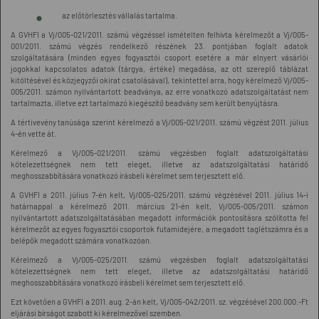
az előtörlesztés vállalás tartalma.
A GVHFI a Vj/005-021/2011. számú végzéssel ismételten felhívta kérelmezőt a Vj/005-
001/2011. számú végzés rendelkező részének 23. pontjában foglalt adatok
szolgáltatására (minden egyes fogyasztói csoport esetére a már elnyert vásárlói
jogokkal kapcsolatos adatok (tárgya, értéke) megadása, az ott szereplő táblázat
kitöltésével és közjegyzői okirat csatolásával), tekintettel arra, hogy kérelmező Vj/005-
005/2011. számon nyilvántartott beadványa, az erre vonatkozó adatszolgáltatást nem
tartalmazta, illetve ezt tartalmazó kiegészítő beadvány sem került benyújtásra.
A tértivevény tanúsága szerint kérelmező a Vj/005-021/2011. számú végzést 2011. július
4-én vette át.
Kérelmező a Vj/005-021/2011. számú végzésben foglalt adatszolgáltatási
kötelezettségnek nem tett eleget, illetve az adatszolgáltatási határidő
meghosszabbítására vonatkozó írásbeli kérelmet sem terjesztett elő.
A GVHFI a 2011. július 7-én kelt, Vj/005-025/2011. számú végzésével 2011. július 14-i
határnappal a kérelmező 2011. március 21-én kelt, Vj/005-005/2011. számon
nyilvántartott adatszolgáltatásában megadott információk pontosításra szólította fel
kérelmezőt az egyes fogyasztói csoportok futamidejére, a megadott taglétszámra és a
belépők megadott számára vonatkozóan.
Kérelmező a Vj/005-025/2011. számú végzésben foglalt adatszolgáltatási
kötelezettségnek nem tett eleget, illetve az adatszolgáltatási határidő
meghosszabbítására vonatkozó írásbeli kérelmet sem terjesztett elő.
Ezt követően a GVHFI a 2011. aug. 2-án kelt, Vj/005-042/2011. sz. végzésével 200.000.-Ft
eljárási bírságot szabott ki kérelmezővel szemben.