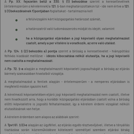
A
Pp. XX. fejezetén belül a 330. § (1) bekezdése
szerint a keresetlevélnek
(értelemszerűen a kérelemnek)
a
121.
§-ban meghatározottakon túl - ide nem értve a
121.
§ (1) bekezdésének f) pontjában
foglaltakat - tartalmaznia kell
a felülvizsgálni kért közigazgatási határozat számát,
a határozatról való tudomásszerzés módját és idejét, valamint
ha a közigazgatási eljárásban a jogi képviselő olyan meghatalmazást
csatolt, amely a per vitelére is vonatkozik, az erre való utalást.
A
Pp. 124. § (2) bekezdés a) pontja
szerint a bíróság a keresetlevelet - hiánypótlási
felhívás kiadását mellőzve -
idézés kibocsátása nélkül elutasítja, ha a jogi képviselő
nem csatolta a meghatalmazását.
A
Pp. 72. §-a
alapján a meghatalmazott képviseleti jogosultságát a bíróság az eljárás
bármely szakaszában hivatalból vizsgálja.
A meghatalmazást a fentiek alapján - értelemszerűen - a nemperes eljárásban is
megfelelő módon igazolni kell.
A kérelmező képviseletében eljáró jogi képviselő meghatalmazást nem csatolt, illetve
nem hivatkozott arra, hogy a korábbi közigazgatási eljárásban csatolt volna a bíróság
előtti képviseletre is jogosító felhatalmazást, így a kérelem érdemi vizsgálat nélküli
elutasításának van helye.
A kérelem érdemben sem alapos az alábbiak szerint:
A
Tpvt 61. § (l)-e
alapján az ügyféllel, az eljárás egyéb résztvevőjével, illetve a tényállás
tisztázása során közreműködésre kötelezett személlyel szemben eljárási bírság