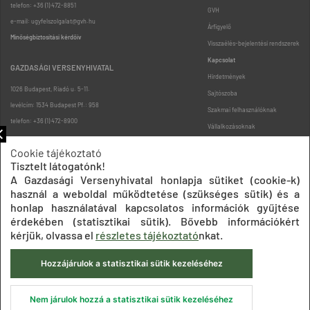
telefon: +36 (1) 472-8851
GVH
e-mail: ugyfelszolgalat@gvh.hu
Árfigyelő
Minőségbiztosítási kérdőív
Visszaélés-bejelentési rendszerek
Kapcsolat
GAZDASÁGI VERSENYHIVATAL
Hirdetmények
1026 Budapest, Riadó u. 5-11.
Sajtószoba
levélcím: 1534 Budapest Pf.: 958
Szakmai felhasználóknak
telefon: +36 (1) 472-8900
Vállalkozásoknak
Fogyasztóknak
Cookie tájékoztató
Podcast
Tisztelt látogatónk!
Oldaltérkép
A Gazdasági Versenyhivatal honlapja sütiket (cookie-k)
használ a weboldal működtetése (szükséges sütik) és a
honlap használatával kapcsolatos információk gyűjtése
érdekében (statisztikai sütik). Bővebb információkért
kérjük, olvassa el
részletes tájékoztató
nkat.
Hozzájárulok a statisztikai sütik kezeléséhez
Impresszum
Adatkezelési tájékoztatók
Akadálymentesítési nyilatkozat
Közadatkereső
Süti beállítások
ÁSZF
Nem járulok hozzá a statisztikai sütik kezeléséhez
© 2020 Gazdasági Versenyhivatal