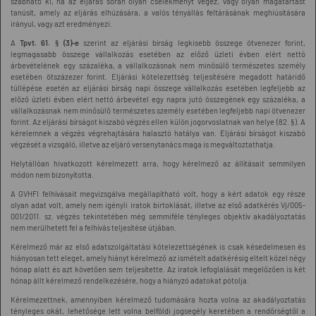
szabható ki, ha az eljárás során olyan cselekményt végez, vagy olyan magatartást
tanúsít, amely az eljárás elhúzására, a valós tényállás feltárásának meghiúsítására
irányul, vagy azt eredményezi.
A
Tpvt. 61. § (3)-e
szerint az eljárási bírság legkisebb összege ötvenezer forint,
legmagasabb összege vállalkozás esetében az előző üzleti évben elért nettó
árbevételének egy százaléka, a vállalkozásnak nem minősülő természetes személy
esetében ötszázezer forint. Eljárási kötelezettség teljesítésére megadott határidő
túllépése esetén az eljárási bírság napi összege vállalkozás esetében legfeljebb az
előző üzleti évben elért nettó árbevétel egy napra jutó összegének egy százaléka, a
vállalkozásnak nem minősülő természetes személy esetében legfeljebb napi ötvenezer
forint. Az eljárási bírságot kiszabó végzés ellen külön jogorvoslatnak van helye (82. §). A
kérelemnek a végzés végrehajtására halasztó hatálya van. Eljárási bírságot kiszabó
végzését a vizsgáló, illetve az eljáró versenytanács maga is megváltoztathatja.
Helytállóan hivatkozott kérelmezett arra, hogy kérelmező az állításait semmilyen
módon nem bizonyította.
A GVHFI felhívásait megvizsgálva megállapítható volt, hogy a kért adatok egy része
olyan adat volt, amely nem igényli iratok birtoklását, illetve az első adatkérés Vj/005-
001/2011. sz. végzés tekintetében még semmiféle tényleges objektív akadályoztatás
nem merülhetett fel a felhívás teljesítése útjában.
Kérelmező már az első adatszolgáltatási kötelezettségének is csak késedelmesen és
hiányosan tett eleget, amely hiányt kérelmező az ismételt adatkérésig eltelt közel négy
hónap alatt és azt követően sem teljesítette. Az iratok lefoglalását megelőzően is két
hónap állt kérelmező rendelkezésére, hogy a hiányzó adatokat pótolja.
Kérelmezettnek, amennyiben kérelmező tudomására hozta volna az akadályoztatás
tényleges okát, lehetősége lett volna belföldi jogsegély keretében a rendőrségtől a