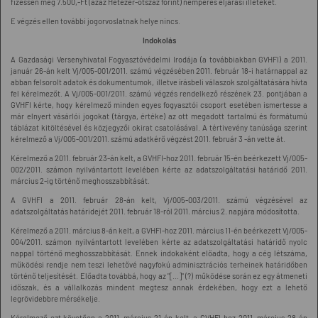
fizessen meg 7.500,-Ft (azaz Hétezer-ötszáz forint) nemperes eljárási illetéket.
E végzés ellen további jogorvoslatnak helye nincs.
Indokolás
A Gazdasági Versenyhivatal Fogyasztóvédelmi Irodája (a továbbiakban GVHFI) a 2011.
január 26-án kelt Vj/005-001/2011. számú végzésében 2011. február 18-i határnappal az
abban felsorolt adatok és dokumentumok, illetve írásbeli válaszok szolgáltatására hívta
fel kérelmezőt. A Vj/005-001/2011. számú végzés rendelkező részének 23. pontjában a
GVHFI kérte, hogy kérelmező minden egyes fogyasztói csoport esetében ismertesse a
már elnyert vásárlói jogokat (tárgya, értéke) az ott megadott tartalmú és formátumú
táblázat kitöltésével és közjegyzői okirat csatolásával. A tértivevény tanúsága szerint
kérelmező a Vj/005-001/2011. számú adatkérő végzést 2011. február 3 -án vette át.
Kérelmező a 2011. február 23-án kelt, a GVHFI-hoz 2011. február 15-én beérkezett Vj/005-
002/2011. számon nyilvántartott levelében kérte az adatszolgáltatási határidő 2011.
március 2-ig történő meghosszabbítását.
A GVHFI a 2011. február 28-án kelt, Vj/005-003/2011. számú végzésével az
adatszolgáltatás határidejét 2011. február 18-ról 2011. március 2. napjára módosította.
Kérelmező a 2011. március 8-án kelt, a GVHFI-hoz 2011. március 11-én beérkezett Vj/005-
004/2011. számon nyilvántartott levelében kérte az adatszolgáltatási határidő nyolc
nappal történő meghosszabbítását. Ennek indokaként előadta, hogy a cég létszáma,
működési rendje nem teszi lehetővé nagyfokú adminisztrációs terheinek határidőben
történő teljesítését. Előadta továbbá, hogy az "[...]" (?) működése során ez egy átmeneti
időszak, és a vállalkozás mindent megtesz annak érdekében, hogy ezt a lehető
legrövidebbre mérsékelje.
Kérelmező ezt követően a 2011. március 21-én kelt, a GVHFI-hoz 2011. március 28-án