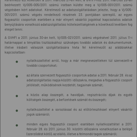
beérkezett Vj/005-005/2011. számú iratban küldte meg a Vj/005-001/2011. számú
végzésben kért adatokat. Kérelmező az adatszolgáltatásban jelezte, hogy a Vj/005-
001/2011. számú végzés rendelkező részének 23. pontjában szereplő, az egyes
fogyasztói csoportok esetében a már elnyert vásárlói jogokkal kapcsolatos adatok
benyújtására vonatkozó adatszolgáltatási kötelezettségének a következő levélben fog
eleget tenni.
A GVHFI a 2011. június 30-án kelt, Vj/005-021/2011. számú végzésével 2011. július 11-i
határnappal a tényállás tisztázásához szükséges további adatok és dokumentumok,
illetve írásbeli válaszok szolgáltatására hívta fel kérelmezőt az alábbiakkal
kapcsolatban:
nyilatkozattétel arról, hogy a már megnevezetteken túl szervezett-e
további csoportokat;
az általa szervezett fogyasztói csoportok adatai a 2011. február 28. és az
adatszolgáltatás napja közötti időszakra, megadva a fogyasztói csoport
jelölését, működésének kezdetét, tagjainak számát,
a közös alap összegét, a havidíjak, regisztrációs díjak és egyéb
költségek összegét, a befizetések számát és összegét;
nyilatkozattétel a sorsolással és az előtörlesztéssel elnyert vásárlói
jogok számáról;
minden egyes fogyasztói csoport esetében nyilatkozattétel a 2011.
február 28. és 2011. június 30. közötti időszakra vonatkozóan a belépő
(szerződést kötő), az elálló, illetve a felmondó tagok számáról;