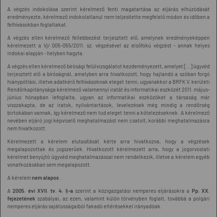
A végzés indokolása szerint kérelmező fenti magatartása az eljárás elhúzódását
eredményezte, kérelmező indokolatlanul nem teljesítette megfelelő módon és időben a
felhívásokban foglaltakat.
A végzés ellen kérelmező fellebbezést terjesztett elő, amelynek eredményeképpen
kérelmezett a Vj/ 005-055/2011. sz. végzésével az elsőfokú végzést - annak helyes
indokai alapján - helyben hagyta.
A végzés ellen kérelmező bírósági felülvizsgálatot kezdeményezett, amelyet [...] ügyvéd
terjesztett elő a bíróságnál, amelyben arra hivatkozott, hogy hajlandó a szóban forgó
hiánypótlási, illetve adatkérő felhívásoknak eleget tenni, ugyanakkor a BRFK V. kerületi
Rendőrkapitánysága kérelmező valamennyi iratát és informatikai eszközét 2011. május-
június hónapban lefoglalta, ugyan az informatikai eszközöket a társaság már
visszakapta, de az iratok, nyilvántartások, levelezések még mindig a rendőrség
birtokában vannak, így kérelmező nem tud eleget tenni a kötelezéseknek. A kérelmező
nevében eljáró jogi képviselő meghatalmazást nem csatolt, korábbi meghatalmazásra
nem hivatkozott.
Kérelmezett a kérelem elutasítását kérte arra hivatkozva, hogy a végzések
megalapozottak és jogszerűek. Hivatkozott kérelmezett arra, hogy a jogorvoslati
kérelmet benyújtó ügyvéd meghatalmazással nem rendelkezik, illetve a kérelem egyéb
vonatkozásában sem megalapozott.
A kérelem
nem alapos
.
A
2005. évi XVII. tv. 4. §-a
szerint a közigazgatási nemperes eljárásokra a
Pp. XX.
fejezetének
szabályai, az ezen, valamint külön törvényben foglalt, továbbá a polgári
nemperes eljárás sajátosságaiból fakadó eltérésekkel irányadóak.