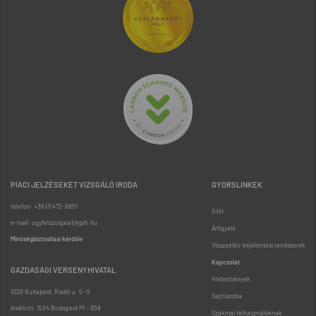
PIACI JELZÉSEKET VIZSGÁLÓ IRODA
GYORSLINKEK
telefon: +36 (1) 472-8851
GVH
e-mail: ugyfelszolgalat@gvh.hu
Árfigyelő
Minőségbiztosítási kérdőív
Visszaélés-bejelentési rendszerek
Kapcsolat
GAZDASÁGI VERSENYHIVATAL
Hirdetmények
1026 Budapest, Riadó u. 5-11.
Sajtószoba
levélcím: 1534 Budapest Pf.: 958
Szakmai felhasználóknak