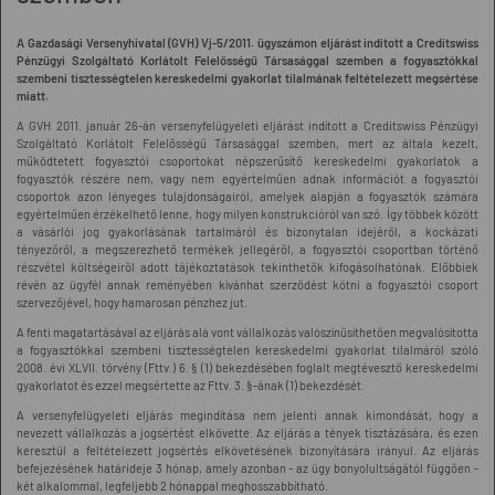
A Gazdasági Versenyhivatal (GVH) Vj-5/2011. ügyszámon eljárást indított a Creditswiss
Pénzügyi Szolgáltató Korlátolt Felelősségű Társasággal szemben a fogyasztókkal
szembeni tisztességtelen kereskedelmi gyakorlat tilalmának feltételezett megsértése
miatt.
A GVH 2011. január 26-án versenyfelügyeleti eljárást indított a Creditswiss Pénzügyi
Szolgáltató Korlátolt Felelősségű Társasággal szemben, mert az általa kezelt,
működtetett fogyasztói csoportokat népszerűsítő kereskedelmi gyakorlatok a
fogyasztók részére nem, vagy nem egyértelműen adnak információt a fogyasztói
csoportok azon lényeges tulajdonságairól, amelyek alapján a fogyasztók számára
egyértelműen érzékelhető lenne, hogy milyen konstrukcióról van szó. Így többek között
a vásárlói jog gyakorlásának tartalmáról és bizonytalan idejéről, a kockázati
tényezőről, a megszerezhető termékek jellegéről, a fogyasztói csoportban történő
részvétel költségeiről adott tájékoztatások tekinthetők kifogásolhatónak. Előbbiek
révén az ügyfél annak reményében kívánhat szerződést kötni a fogyasztói csoport
szervezőjével, hogy hamarosan pénzhez jut.
A fenti magatartásával az eljárás alá vont vállalkozás valószínűsíthetően megvalósította
a fogyasztókkal szembeni tisztességtelen kereskedelmi gyakorlat tilalmáról szóló
2008. évi XLVII. törvény (Fttv.) 6. § (1) bekezdésében foglalt megtévesztő kereskedelmi
gyakorlatot és ezzel megsértette az Fttv. 3. §-ának (1) bekezdését.
A versenyfelügyeleti eljárás megindítása nem jelenti annak kimondását, hogy a
nevezett vállalkozás a jogsértést elkövette. Az eljárás a tények tisztázására, és ezen
keresztül a feltételezett jogsértés elkövetésének bizonyítására irányul. Az eljárás
befejezésének határideje 3 hónap, amely azonban - az ügy bonyolultságától függően -
két alkalommal, legfeljebb 2 hónappal meghosszabbítható.