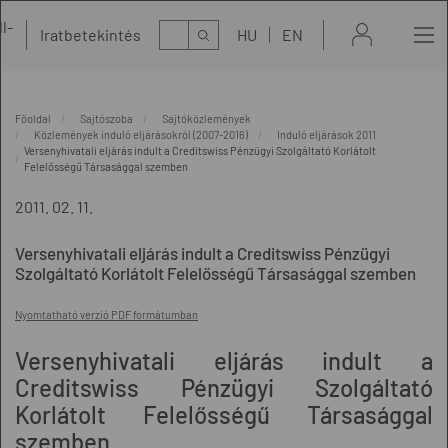
l-
Kereső
Iratbetekintés
HU
EN
t
Főoldal
Sajtószoba
Sajtóközlemények
Közlemények induló eljárásokról (2007-2016)
Induló eljárások 2011
Versenyhivatali eljárás indult a Creditswiss Pénzügyi Szolgáltató Korlátolt
Felelősségű Társasággal szemben
2011. 02. 11.
Versenyhivatali eljárás indult a Creditswiss Pénzügyi
Szolgáltató Korlátolt Felelősségű Társasággal szemben
Nyomtatható verzió PDF formátumban
Versenyhivatali eljárás indult a
Creditswiss Pénzügyi Szolgáltató
Korlátolt Felelősségű Társasággal
szemben