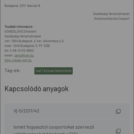
Budapest, 2011. február 8.
Gazdasági Versenyhivatal
Kommunikációs Csoport
További információ:
GONDOLOVICS Katalin
Gazdasági Versenyhivatal
cím: 1054 Budapest, V. ker. Alkotmány u.5.
levél: 1245 Budapest, 5. Pf. 1036
tel: (+36-1) 472-8902
email:
sajto@gvh.hu
http://www.gvh.hu
Tag-ek:
HATTECHAZON2011005
Kapcsolódó anyagok
Vj-5/2011/42
Ismét fogyasztói csoportokat szervező
vállalkozásokat bírságolt a GVH