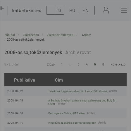
l-
Kereső
Iratbetekintés
HU
EN
t
Főoldal
Sajtószoba
Sajtóközlemények
Archív
2008-as sajtóközlemények
2008-as sajtóközlemények
5 - 6. oldal
Előző
1
...
3
4
5
6
Következő
Publikálva
Cím
2008. 04. 23
Találkozott egymással az ORTT és a GVH elnöke
2008. 04. 18
A Bonitás átveheti az irányítást az Investgroup Boly Zrt.
felett
2008. 04. 16
Pert nyert a GVH az OTP ellen
2008. 04. 14
Megszűnt az eljárás a borkartell ügyben