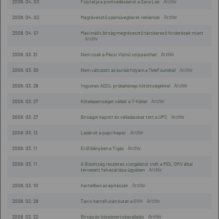
2008. 04. 03
Folytatja a pontvadászatot a Sara Lee
2008. 04. 02
Megtévesztő szemüvegkeret reklámok
2008. 04. 01
Maximális bírság megtévesztő társkereső hirdetések miatt
2008. 03. 31
Nem csak a Pécsi Vízmű szippanthat
2008. 03. 30
Nem változott az euróárfolyam a TeleFoundnál
2008. 03. 28
Ingyenes ADSL próbahónap kötöttségekkel
2008. 03. 27
Kötelezettséget vállalt a T-Kábel
2008. 03. 27
Bírságot kapott és vállalásokat tett a UPC
2008. 03. 12
Lezárult a paprikaper
2008. 03. 11
Erőfölényben a Tigáz
2008. 03. 11
A Bizottság részletes vizsgálatot indít a MOL OMV által
tervezett felvásárlása ügyében
2008. 03. 10
Kartellben az építészek
2008. 02. 29
Taxis kartell után kutat a GVH
2008. 02. 22
Bírság és kötelezettségvállalás