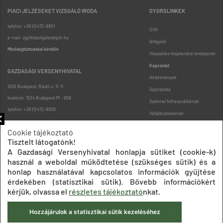
PIACI JELZÉSEKET VIZSGÁLÓ IRODA
GYORSLINKEK
telefon: +36 (1) 472-8851
GVH
e-mail: ugyfelszolgalat@gvh.hu
Árfigyelő
Minőségbiztosítási kérdőív
Visszaélés-bejelentési rendszerek
Kapcsolat
GAZDASÁGI VERSENYHIVATAL
Hirdetmények
1026 Budapest, Riadó u. 5-11.
Sajtószoba
levélcím: 1534 Budapest Pf.: 958
Szakmai felhasználóknak
telefon: +36 (1) 472-8900
Vállalkozásoknak
Fogyasztóknak
Cookie tájékoztató
Podcast
Tisztelt látogatónk!
Oldaltérkép
A Gazdasági Versenyhivatal honlapja sütiket (cookie-k)
használ a weboldal működtetése (szükséges sütik) és a
honlap használatával kapcsolatos információk gyűjtése
érdekében (statisztikai sütik). Bővebb információkért
kérjük, olvassa el
részletes tájékoztató
nkat.
Hozzájárulok a statisztikai sütik kezeléséhez
Impresszum
Adatkezelési tájékoztatók
Akadálymentesítési nyilatkozat