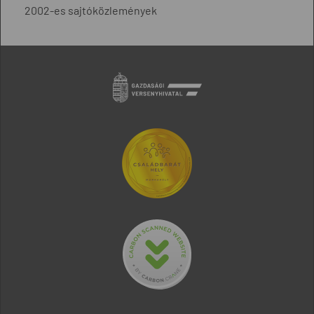
2002-es sajtóközlemények