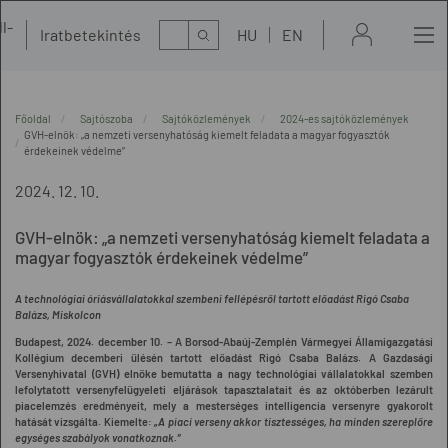
l-
Kereső
Iratbetekintés
HU
EN
t
Főoldal
Sajtószoba
Sajtóközlemények
2024-es sajtóközlemények
GVH-elnök: „a nemzeti versenyhatóság kiemelt feladata a magyar fogyasztók
érdekeinek védelme”
2024. 12. 10.
GVH-elnök: „a nemzeti versenyhatóság kiemelt feladata a
magyar fogyasztók érdekeinek védelme”
A technológiai óriásvállalatokkal szembeni fellépésről tartott előadást Rigó Csaba
Balázs, Miskolcon
Budapest, 2024. december 10. –
A Borsod-Abaúj-Zemplén Vármegyei Államigazgatási
Kollégium decemberi ülésén tartott előadást Rigó Csaba Balázs. A Gazdasági
Versenyhivatal (GVH) elnöke bemutatta a nagy technológiai vállalatokkal szemben
lefolytatott versenyfelügyeleti eljárások tapasztalatait és az októberben lezárult
piacelemzés eredményeit, mely a mesterséges intelligencia versenyre gyakorolt
hatását vizsgálta. Kiemelte:
„A piaci verseny akkor tisztességes, ha minden szereplőre
egységes szabályok vonatkoznak.”