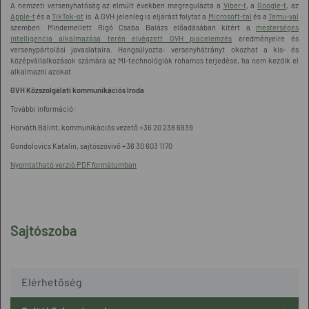
A nemzeti versenyhatóság az elmúlt években megregulázta a
Viber-t
, a
Google-t
, az
Apple-t
és a
TikTok-ot
is. A GVH jelenleg is eljárást folytat a
Microsoft-tal
és a
Temu-val
szemben. Mindemellett Rigó Csaba Balázs előadásában kitért a
mesterséges
intelligencia alkalmazása terén elvégzett GVH piacelemzés
eredményeire és
versenypártolási javaslataira. Hangsúlyozta: versenyhátrányt okozhat a kis- és
középvállalkozások számára az MI-technológiák rohamos terjedése, ha nem kezdik el
alkalmazni azokat.
GVH Közszolgálati kommunikációs Iroda
További információ:
Horváth Bálint, kommunikációs vezető +36 20 238 6939
Gondolovics Katalin, sajtószóvivő +36 30 603 1170
Nyomtatható verzió PDF formátumban
Sajtószoba
Elérhetőség