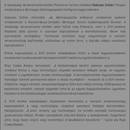
A Gazdasági Versenyhivatal elnöke Miskolcon tartott előadást
Alakszai Zoltán
Főispán
meghívására a Vármegyei Államigazgatási Kollégium tagjai számára.
Alakszai Zoltán elmondta:
„Az államigazgatási kollégium rendszeres szakmai
rendezvényei a Borsod-Abaúj-Zemplén Vármegye fontos tudásmegosztó fórumai. A
Gazdasági Versenyhivatal elnökét azért hívtuk meg Miskolcra, mert a GVH szakmai
feladatai több ponton is szorosan kapcsolódnak a kormányhivatal, illetve más
szervezetek munkájához. Fontosnak tartottuk, hogy megismerjük a nemzeti
versenyhatóság legfrissebb, elsősorban az online térre, a digitális világra vonatkozó
tapasztalatait.”
Ehhez kapcsolódva a GVH elnöke előadásában kitért a hazai fogyasztóvédelmi
rendszerben tevékenykedő hatóságok közötti hatékony együttműködésre is.
Rigó Csaba Balázs rámutatott:
„A társhatóságok közötti szakmai együttműködés
rendkívül fontos a nagy technológiai cégekkel szembeni fellépés során, és nagyban
növelheti a jogalkalmazói munka hatékonyságát. A kormányhivatalok fogyasztóvédelmi
hatóságai kiemelt partnereink ebben a közös munkában”
– mutatott rá a GVH elnöke.
Kifejtette, hogy a nemzeti versenyhatósághoz 2024-ben eddig mintegy 2000 panasz és
bejelentés érkezett, melyek negyedét tette át az egyedi fogyasztóvédelmi ügyekben
hatáskörrel és illetékességgel rendelkező kormányhivatalokhoz.
A GVH elnöke előadásában részletesen bemutatta a nemzeti versenyhatóság
tapasztalatait a nagy technológiai cégekkel szembeni fellépés tekintetében.
Hangsúlyozta:
„
A piaci verseny úgy tisztességes, ha minden szereplő tisztességes
gyakorlatokat folytat.
Minden szereplőnek meg kell felelnie a szabályoknak, függetlenül
attól, hogy hazai cégről, vagy nemzetközi óriásvállalatról beszélünk.”
– húzta alá Rigó
Csaba Balázs.