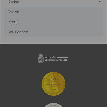
Archív
Galéria
Interjúk
GVH Podcast