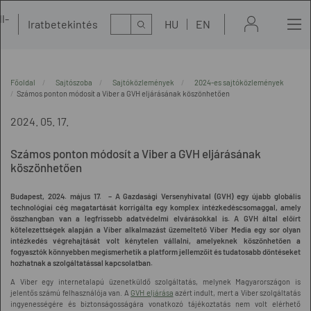
l-
Kereső
Iratbetekintés
HU
EN
t
Főoldal
Sajtószoba
Sajtóközlemények
2024-es sajtóközlemények
Számos ponton módosít a Viber a GVH eljárásának köszönhetően
2024. 05. 17.
Számos ponton módosít a Viber a GVH eljárásának
köszönhetően
Budapest, 2024. május 17. – A Gazdasági Versenyhivatal (GVH) egy újabb globális
technológiai cég magatartását korrigálta egy komplex intézkedéscsomaggal, amely
összhangban van a legfrissebb adatvédelmi elvárásokkal is. A GVH által előírt
kötelezettségek alapján a
Viber alkalmazást üzemeltető Viber Media egy sor olyan
intézkedés végrehajtását volt kénytelen vállalni, amelyeknek köszönhetően a
fogyasztók könnyebben megismerhetik a platform jellemzőit és tudatosabb döntéseket
hozhatnak a szolgáltatással kapcsolatban.
A Viber egy internetalapú üzenetküldő szolgáltatás, melynek Magyarországon is
jelentős számú felhasználója van. A
GVH eljárása
azért indult, mert a Viber szolgáltatás
ingyenességére és biztonságosságára vonatkozó tájékoztatás nem volt elérhető