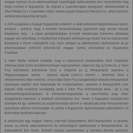
magyar nyelven és az adatkezeléssel összefüggő tájékoztatást sem ismerhették meg
teljes körűen a fogyasztók. Az eljárás a Luxemburgban bejegyzett vállalkozással (a
Viber Media S.á.r.l.) szemben indult, amely a japán központú Rakuten Inc. által irányított
vállalkozáscsoportba tartozik.
A GVH vizsgálata a magyar fogyasztók érdekeit is védő kötelezettségvállalással zárult,
amelyre – anélkül, hogy a nemzeti versenyhatóság jogsértést vagy annak hiányát
állapítaná meg – a hazai szolgáltatásban érintett vállalkozás önkéntes vállalásai
alapján van lehetőség. A megfelelést elősegítő előírások egy részét már az eljárás alatt
bevezette a Vibert működtető cég. Ilyen például az adatkezelési tájékoztatók és az
alkalmazásban elérhető információk magyar nyelvű elkészítése és folyamatos
frissítése.
A Viber Media vállalta továbbá, hogy a regisztráció megkezdése előtt kiegészítő
információkat közöl az adatkezeléssel kapcsolatban, valamint egy új funkciót, a Viber
Plus előfizetést elérhetővé teszi a meglévő és új felhasználók számára is
Magyarországon, amely – számos egyéb funkció mellett – lehetővé teszi a
reklámmentes Viber élményt. A havi díjas Viber Plus szolgáltatást választó felhasználók
személyes adatait nem használják fel hirdetésekhez, valamint a felhasználók nem
kapnak több hirdetést mindaddig, amíg a Viber Plus előfizetésük aktív – áll a cég
kötelezettségvállalásában. A kötelezettségvállalás a nem-fizetős alap Viber
szolgáltatás esetében is kedvező változásokat hoz: növeli a fogyasztói hozzájárulás
szerepét és így csökkenti az alapértelmezés szerint a vállalkozás által felhasználható
személyes adatok mennyiségét és javítja a fogyasztók tájékoztatását adatvédelmi és
biztonsági kérdések kapcsán.
A vállalkozás egy magyar nyelvű chat-bot (Adatvédelmi Bot) fejlesztését is vállalta,
amely az online adatvédelemről és biztonságról tájékoztatja a felhasználókat. Az
Adatvédelmi Bot tömör, érthető vizuális üzenetekkel, a releváns döntési pontokra