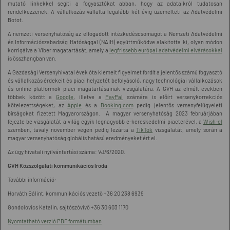
mutató linkekkel segíti a fogyasztókat abban, hogy az adataikról tudatosan
rendelkezzenek. A vállalkozás vállalta legalább két évig üzemelteti az Adatvédelmi
Botot.
A nemzeti versenyhatóság az elfogadott intézkedéscsomagot a Nemzeti Adatvédelmi
és Információszabadság Hatósággal (NAIH) együttműködve alakította ki, olyan módon
korrigálva a Viber magatartását, amely a
legfrissebb európai adatvédelmi elvárásokkal
is összhangban van.
A Gazdasági Versenyhivatal évek óta kiemelt figyelmet fordít a jelentős számú fogyasztó
és vállalkozás érdekeit és piaci helyzetét befolyásoló, nagy technológiai vállalkozások
és online platformok piaci magatartásainak vizsgálatára. A GVH az elmúlt években
többek között a
Google
, illetve a
PayPal
számára is előírt versenykorrekciós
kötelezettségeket, az
Apple
és a
Booking.com
pedig jelentős versenyfelügyeleti
bírságokat fizetett Magyarországon. A magyar versenyhatóság 2023 februárjában
fejezte be vizsgálatát a világ egyik legnagyobb e-kereskedelmi piacterével, a
Wish-el
szemben, tavaly november végén pedig lezárta a
TikTok
vizsgálatát, amely során a
magyar versenyhatóság globális hatású eredményeket ért el.
Az ügy hivatali nyilvántartási száma: VJ/6/2020.
GVH Közszolgálati kommunikációs Iroda
További információ:
Horváth Bálint, kommunikációs vezető +36 20 238 6939
Gondolovics Katalin, sajtószóvivő +36 30 603 1170
Nyomtatható verzió PDF formátumban