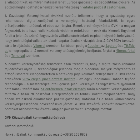
a világpolitikát, és milyen hatással lehet Európa gazdasági és geopolitikai jövőjére. Az
epizód meghallgatható a nemzeti versenyhatóság
hivatalos podcast csatornáján
.
A Gazdasági Versenyhivatal évekkel ezelőtt felismerte, hogy a gazdaság egyre
rohamosabb digitalizációjával a versenyjogi hatósági feladatkörök is egyre
erőteljesebben tolódnak el ebbe az irányba. Ennek eredményeként a GVH – a magyar
fogyasztók és a hazai vállalkozások védelme érdekében – évek óta kiemelt figyelmet
fordít a jelentős számú fogyasztó és vállalkozás érdekeit és piaci helyzetét befolyásoló,
nagy technológiai vállalatok piaci magatartásainak vizsgálatára. A GVH 2024 tavaszán
zárta le eljárását a
Viberrel
szemben, korábban pedig a
Google-t
az
Apple-t
és a
TikTok-
ot
is megregulázta. A nemzeti versenyhatóság jelenleg is eljárást folytat a
Microsoft-tal
és a
Temu-val
szemben.
A nemzeti versenyhatóság felismerte azon trendet is, hogy a digitalizáció rohamos
fejlődésével olyan új technológiák jelennek meg a piacokon, melyek mélyreható és
átfogó ismerete elengedhetetlen a hatékony jogalkalmazói fellépéshez. A GVH ennek
érdekében
2024 elején piacelemzést indított
– az egyik legdinamikusabban fejlődő
technológia – a mesterséges intelligencia piaci versenyre és fogyasztókra gyakorolt
hatásainak feltárására.
Az októberben lezárt elemzés
során a nemzeti versenyhatóság
feltárta a hazai MI használat elterjedtségét és többek között megállapította, hogy
annak széleskörű alkalmazása pozitív gazdasági hatással és a hazai vállalkozások
versenyképességének növekedésével járhat. A GVH szakértői konkrét beavatkozási
pontokat azonosítottak és ezek alapján javaslatokat is megfogalmaztak.
GVH Közszolgálati kommunikációs Iroda
További információ:
Horváth Bálint, kommunikációs vezető +36 20 238 6939