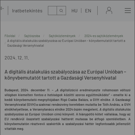
l-
Kereső
Iratbetekintés
HU
EN
t
Főoldal
Sajtószoba
Sajtóközlemények
2024-es sajtóközlemények
A digitális átalakulás szabályozása az Európai Unióban – könyvbemutatót tartott a
Gazdasági Versenyhivatal
2024. 12. 11.
A digitális átalakulás szabályozása az Európai Unióban –
könyvbemutatót tartott a Gazdasági Versenyhivatal
Budapest, 2024. december 11. –
„A digitalizáció eredményezte rohamosan változó
világban kiemelten fontos a hatóságok közötti szoros együttműködés”
– emelte ki a
keddi könyvbemutató megnyitójában Rigó Csaba Balázs, a GVH elnöke. A Gazdasági
Versenyhivatal (GVH) a szakmai rendezvény keretében mutatta be
Tóth András, a GVH
elnökhelyettese, a Versenytanács elnöke 2024 őszén megjelent,
A digitális átalakulás
szabályozása az Európai Unióban
című könyvét. A hiánypótló kötet vállalása, hogy az
EU rendkívül összetett szabályozási hátterét mutassa be átfogó szemléletben. A
könyvbemutatón résztvevő szakértők a szabályozási háttér legfontosabb jellemzőit
vitatták meg.