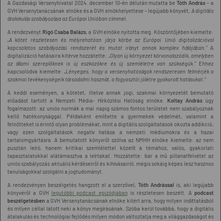
A Gazdasági Versenyhivatal 2024. december 10-én délután mutatta be
Tóth András
– a
GVH Versenytanácsának elnöke és a GVH elnökhelyettese – legújabb könyvét,
A digitális
átalakulás szabályozása az Európai Unióban
címmel.
A rendezvényt
Rigó Csaba Balázs
, a GVH elnöke nyitotta meg. Köszöntőjében kiemelte:
„A kötet részletesen és mélyrehatóan járja körbe az Európai Unió digitalizációval
kapcsolatos szabályozási rendszerét és mutat irányt annak komplex hálójában.”
A
digitalizáció hatásaira kitérve hozzátette:
„Olyan új környezet körvonalazódik, amelyben
az állami szereplőknek is új eszközökre és új szemléletre van szükségük.”
Ehhez
kapcsolódva kiemelte:
„Lényeges, hogy a versenyhatóságok rendszeresen felmérjék a
szakmai tevékenységeik társadalmi hasznát, a fogyasztói jólétre gyakorolt hatásukat.”
A keddi eseményen, a kötetet, illetve annak jogi, szakmai környezetét bemutató
előadást tartott a Nemzeti Média- Hírközlési Hatóság elnöke.
Koltay András
úgy
fogalmazott: az uniós normák a mai napig számos fontos területet nem szabályoznak
kellő hatékonysággal. Példaként említette a gyermekek védelmét, valamint a
felnőtteket is érintő olyan problémákat, mint a digitális szolgáltatások okozta addikció,
vagy ezen szolgáltatások negatív hatása a nemzeti médiumokra és a hazai
tartalomgyártásra. A bemutatott könyvről szólva az NMHH elnöke kiemelte: az nem
pusztán leíró, hanem kritikai szemlélettel közelít a témához, valós, gyakorlati
tapasztalatokkal alátámasztva a leírtakat. Hozzátette: bár a mű pillanatfelvétel az
uniós szabályozás aktuális kérdéseiről és kihívásairól, mégis sokáig képes lesz hasznos
tanulságokkal szolgálni a jogtudományt.
A rendezvényen beszélgetés hangzott el a szerzővel,
Tóth Andrással
is, aki legújabb
könyvéről a GVH
legutóbbi podcast epizódjában
is részletesen beszélt. A
podcast
beszélgetésben
a GVH Versenytanácsának elnöke kitért arra, hogy milyen indíttatásból
és milyen céllal látott neki a könyv megírásának. Szóba kerül továbbá, hogy a digitális
átalakulás és technológiai fejlődés milyen módon változtatja meg a világgazdaságot és