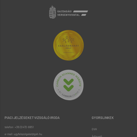
PIACI JELZÉSEKET VIZSGÁLÓ IRODA
GYORSLINKEK
telefon: +36 (1) 472-8851
GVH
e-mail: ugyfelszolgalat@gvh.hu
Árfigyelő