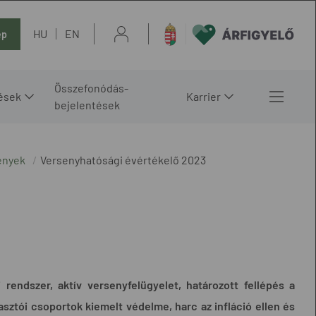
HU
EN
ép
Összefonódás-
ések
Karrier
bejelentések
ények
Versenyhatósági évértékelő 2023
 rendszer,
aktív versenyfelügyelet, határozott fellépés a
sztói csoportok kiemelt védelme, harc az infláció ellen és