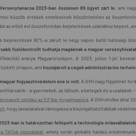
Versenytanácsa 2023-ban összesen 89 ügyet zárt le
, ami nag
ntési küszöb értékek emelésének köszönhetően az összefonódá
bb az előző évi összefonódás-bejelentések számához képest, a
s bejelentések 92%-a zárult le négy napon belül hatósági biz
sabb fúziókontrollt tudhatja magáénak a magyar versenyhivata
tifikációk) aránya Magyarországon. A 2023. július 1-jei beve
űsített űrlapon, ami
hozzájárult a cégek adminisztrációs terhe
magyar fogyasztóvédelem éve is volt.
A GVH nagy figyelmet ford
honfitársaink - a gyermekek, az idősek, a betegek és a családok 
lecsapott például az Elf Bar forgalmazóira
. A GVH elnöke által 2
ott
, hogy javaslataival támogassa a kiszolgáltatottabbak védelmé
023-ban is határozottan fellépett a technológia óriásvállalato
 a TikTok vizsgálatát
, amely során globális hatású eredmények