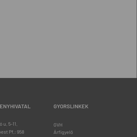
ENYHIVATAL
GYORSLINKEK
 u. 5-11.
GVH
est Pf.: 958
Árfigyelő