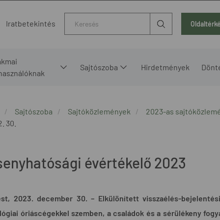
Kereső
Iratbetekintés
Oldaltérk
akmai
Sajtószoba
Hirdetmények
Dönt
lhasználóknak
Sajtószoba
Sajtóközlemények
2023-as sajtóközlem
2. 30.
senyhatósági évértékelő 2023
st, 2023. december 30. – Elkülönített visszaélés-bejelentési
ógiai óriáscégekkel szemben, a családok és a sérülékeny fogya