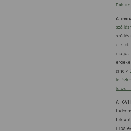
Rakute
A nemz
szállás
szállá
élelmis
mögött
érdeké
amely
intézk
leszorí
A GVH 
tudásme
felderí
Erős é