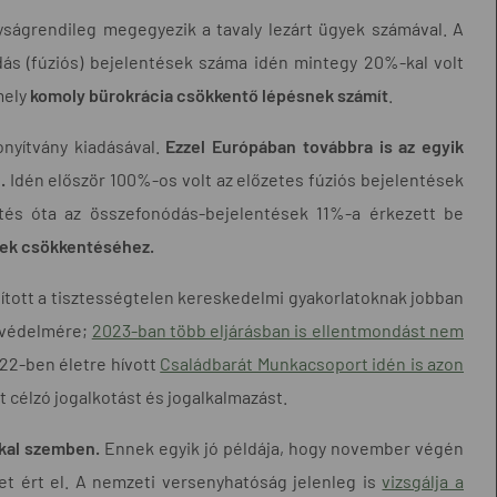
yságrendileg megegyezik a tavaly lezárt ügyek számával. A
s (fúziós) bejelentések száma idén mintegy 20%-kal volt
mely
komoly bürokrácia csökkentő lépésnek számít
.
onyítvány kiadásával.
Ezzel Európában továbbra is az egyik
l.
Idén először 100%-os volt az előzetes fúziós bejelentések
zetés óta az összefonódás-bejelentések 11%-a érkezett be
inek csökkentéséhez.
ított a tisztességtelen kereskedelmi gyakorlatoknak jobban
– védelmére;
2023-ban több eljárásban is ellentmondást nem
022-ben életre hívott
Családbarát Munkacsoport idén is azon
t célzó jogalkotást és jogalkalmazást.
kkal szemben.
Ennek egyik jó példája, hogy november végén
et ért el. A nemzeti versenyhatóság jelenleg is
vizsgálja a