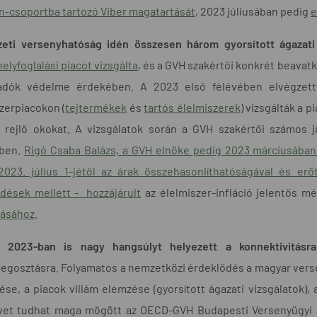
n-csoportba tartozó Viber magatartását
, 2023 júliusában pedig
e
eti versenyhatóság idén összesen három gyorsított ágazati v
helyfoglalási piacot vizsgálta
,
és a GVH szakértői konkrét beavatko
sadók védelme érdekében. A 2023 első félévében elvégzett 
zerpiacokon (
tejtermékek
és
tartós élelmiszerek
) vizsgálták a 
 rejlő okokat. A vizsgálatok során a GVH szakértői számos 
ben.
Rigó Csaba Balázs, a GVH elnöke pedig 2023 márciusában 
2023. július 1-jétől az árak összehasonlíthatóságával és er
edések mellett -
hozzájárult
az élelmiszer-infláció jelentős 
tásához
.
2023-ban is nagy hangsúlyt helyezett a konnektivitásra
gosztásra. Folyamatos a nemzetközi érdeklődés a magyar verseny
tése, a piacok villám elemzése (gyorsított ágazati vizsgálatok),
vet tudhat maga mögött az OECD-GVH Budapesti Versenyügyi Re