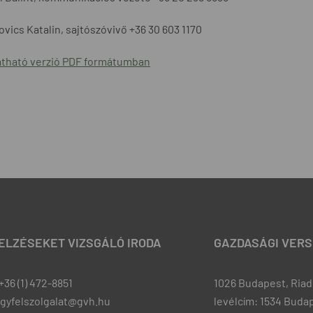
vics Katalin, sajtószóvivő +36 30 603 1170
tható verzió PDF formátumban
JELZÉSEKET VIZSGÁLÓ IRODA
GAZDASÁGI VERS
+36 (1) 472-8851
1026 Budapest, Riadó
ugyfelszolgalat@gvh.hu
levélcím: 1534 Budap