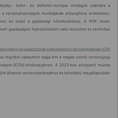
közép-, kelet- és délkelet-európai országok számára a
int a versenyhatóságok munkájának elősegítése érdekében,
éhez és ezzel a gazdasági növekedéshez. A ROK révén
neti gazdaságok fejlesztésében való részvétel és technikai
óberében beválasztották a Nemzetközi Versenyhálózat (ICN)
ai régióból választott tagja lett a magas szintű versenyjogi
atóságok (ECN) közösségének. A 2023-ban elvégzett munka
türk államok versenytanácsához és kétoldalú megállapodást