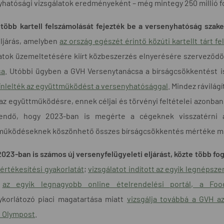
hatósági vizsgálatok eredményeként – még mintegy 250 millió for
 több kartell felszámolását fejezték be a versenyhatóság szak
eljárás, amelyben
az ország egészét érintő közúti kartellt tárt fe
atok üzemeltetésére kiírt közbeszerzés elnyerésére szerveződö
sa
. Utóbbi ügyben a GVH Versenytanácsa a bírságcsökkentést is
ínlelték az együttműködést a versenyhatósággal
. Mindez rávilág
 az együttműködésre, ennek céljai és törvényi feltételei azonban
endő, hogy 2023-ban is megérte a cégeknek visszatérni a
űködéseknek köszönhető összes bírságcsökkentés mértéke minte
023-ban is számos új versenyfelügyeleti eljárást, közte több fo
yértékesítési gyakorlatát
;
vizsgálatot indított az egyik legnépsz
e
az egyik legnagyobb online ételrendelési portál, a Foo
ykorlátozó piaci magatartása miatt
vizsgálja továbbá a GVH az
 Olympost
.