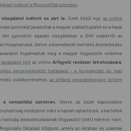
ljárást indított a Microsofttal szemben
.
izsgálatot indított és zárt le.
Ezek közül egy
az online
zási pontokat javasoltak a magyar szállásfoglalók és a hazai
két gyorsított ágazati vizsgálatban a GVH szakértői az
piaci folyamatokat, illetve a kiemelkedő mértékű áremelkedés
javaslatot fogalmaztak meg a magyar fogyasztók védelme
javaslatot tett
az online
Árfigyelő rendszer létrehozására
,
őteljes versenyélénkítő hatásával - a kormányzati és más
mértékű csökkentéséhez,
az infláció egyszámjegyűre történt
 a nemzetközi színtéren
, illetve az ezzel kapcsolatos
hatóság módszerei iránt a hajnali rajtaütések, a kartellek
 a hatóság beavatkozásainak (fogyasztói jólét) mérése iránt.
gionális Oktatási Központ, amely az oktatási és szakmai