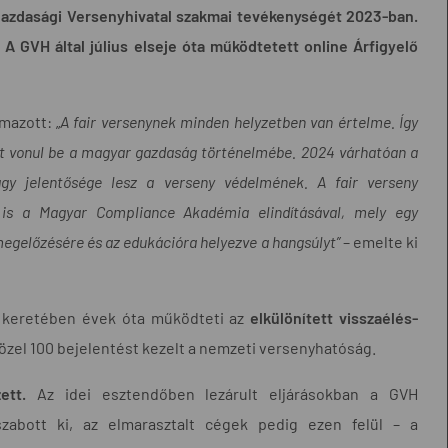
 Gazdasági Versenyhivatal szakmai tevékenységét 2023-ban.
 A GVH által július elseje óta működtetett online Árfigyelő
mazott: „
A fair versenynek minden helyzetben van értelme. Így
ént vonul be a magyar gazdaság történelmébe. 2024 várhatóan a
agy jelentősége lesz a verseny védelmének. A fair verseny
 is a Magyar Compliance Akadémia elindításával, mely egy
egelőzésére és az edukációra helyezve a hangsúlyt”
– emelte ki
e keretében évek óta működteti az
elkülönített visszaélés-
özel 100 bejelentést kezelt a nemzeti versenyhatóság.
zett.
Az idei esztendőben lezárult eljárásokban a GVH
szabott ki, az elmarasztalt cégek pedig ezen felül – a