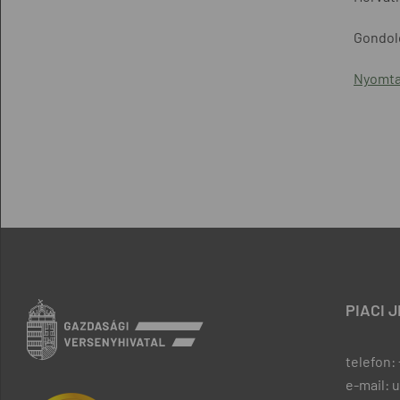
Gondolo
Nyomta
PIACI 
telefon: 
e-mail: 