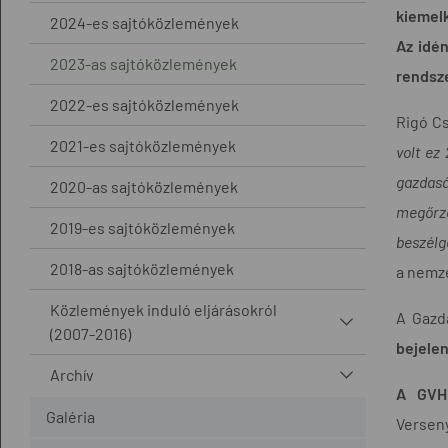
kiemelk
2024-es sajtóközlemények
Az idén
2023-as sajtóközlemények
rendsze
2022-es sajtóközlemények
Rigó Cs
2021-es sajtóközlemények
volt ez
gazdasá
2020-as sajtóközlemények
megőrz
2019-es sajtóközlemények
beszélg
2018-as sajtóközlemények
a nemz
Közlemények induló eljárásokról
A Gazd
(2007-2016)
bejelen
Archív
A GVH 
Galéria
Versen