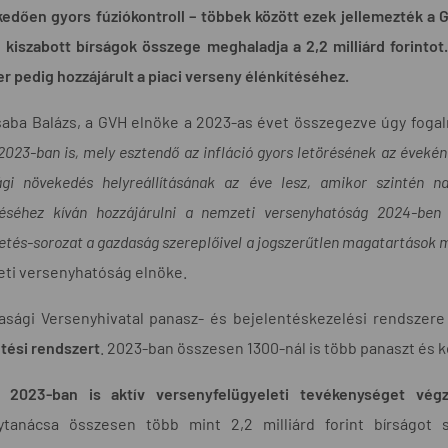
edően gyors fúziókontroll – többek között ezek jellemezték a
 kiszabott bírságok összege meghaladja a 2,2 milliárd forintot.
r pedig hozzájárult a piaci verseny élénkítéséhez.
aba Balázs, a GVH elnöke a 2023-as évet összegezve úgy fogal
 2023-ban is, mely esztendő az infláció gyors letörésének az évek
gi növekedés helyreállításának az éve lesz, amikor szintén n
éséhez kíván hozzájárulni a nemzeti versenyhatóság 2024-ben
etés-sorozat a gazdaság szereplőivel a jogszerűtlen magatartások m
eti versenyhatóság elnöke.
asági Versenyhivatal panasz- és bejelentéskezelési rendszer
tési rendszert
. 2023-ban összesen 1300-nál is több panaszt és k
2023-ban is aktív versenyfelügyeleti tevékenységet vég
ytanácsa összesen több mint 2,2 milliárd forint bírságot 