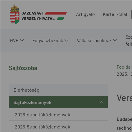
Árfigyelő
Kartell-chat
Sz
GVH
Fogyasztóknak
Vállalkozásoknak
fe
Főoldal
Sajtószoba
2023. 1
Elérhetőség
Ver
Sajtóközlemények
2026-os sajtóközlemények
Budape
2025-ös sajtóközlemények
technol