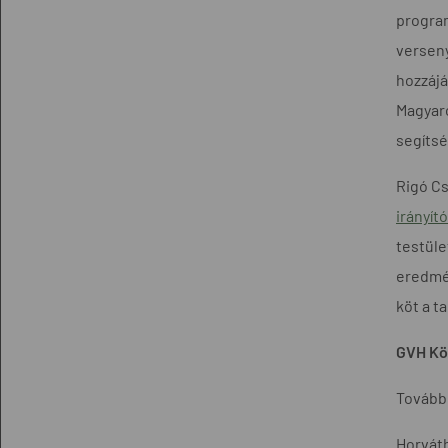
progra
versen
hozzáj
Magyaro
segítsé
Rigó Cs
irányít
testül
eredmé
köt a t
GVH Köz
További
Horváth