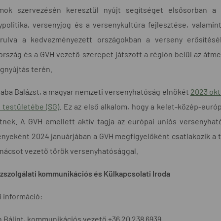
mok szervezésén keresztül nyújt segítséget elsősorban a 
ypolitika, versenyjog és a versenykultúra fejlesztése, valam
árulva a kedvezményezett országokban a verseny erősítés
rszág és a GVH vezető szerepet játszott a régión belül az átme
gnyújtás terén.
aba Balázst, a magyar nemzeti versenyhatóság elnökét
2023 okt
ó testületébe (SG)
. Ez az első alkalom, hogy a kelet-közép-európ
etnek. A GVH emellett aktív tagja az európai uniós versenyh
nyeként 2024 januárjában a GVH megfigyelőként csatlakozik a 
anácsot vezető török versenyhatósággal.
szolgálati kommunikációs és Külkapcsolati Iroda
 információ:
 Bálint, kommunikációs vezető +36 20 238 6939