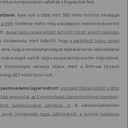
intos kompenzációt vállaltak a fogyasztók felé.
emberei.
Ilyen volt a több mint 300 millió forintos bírsággal
l a GVH
. Említése méltó még a budapesti menetrendszerinti
tt,
dunai hajós cégek között létrejött tiltott együttműködés
 visszavonta, mert kiderült, hogy
a kartellező hajós cégek
ít arra, hogy a versenyhatóság az eljárásai során változatlanul
 csak a cégek valódi, teljes kooperációja esetén teljesülnek.
 tisztességes verseny útjára, mert a GVH-val történő
gy 827 millió forint volt.
gyasztóvédelmi ügyet indított
;
vizsgálja többek között a Wizz
erűbb jegyportál, az Eventim hazai üzemeltetőjével szemben
;
dora tulajdonosával szemben is
. A valószínűsíthetően
 egyik legnagyobb hazai üdítőgyártót, a lengyel tulajdonú