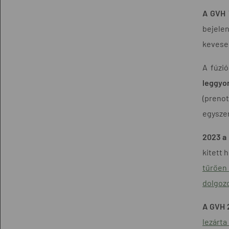
A GVH 
bejele
kevese
A fúzió
leggyor
(preno
egyszer
2023 a 
kitett 
tűrően 
dolgoz
A GVH 2
lezárta