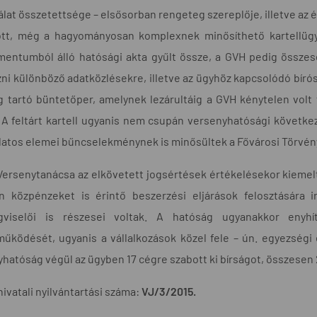
álat összetettsége – elsősorban rengeteg szereplője, illetve az
ott, még a hagyományosan komplexnek minősíthető kartellügye
mentumból álló hatósági akta gyűlt össze, a GVH pedig összes
ni különböző adatközlésekre, illetve az ügyhöz kapcsolódó bíró
g tartó büntetőper, amelynek lezárultáig a GVH kénytelen volt 
. A feltárt kartell ugyanis nem csupán versenyhatósági követ
atos elemei bűncselekménynek is minősültek a Fővárosi Törvén
ersenytanácsa az elkövetett jogsértések értékelésekor kiemelt
n közpénzeket is érintő beszerzési eljárások felosztására 
égviselői is részesei voltak. A hatóság ugyanakkor enyh
űködését, ugyanis a vállalkozások közel fele – ún. egyezségi 
hatóság végül az ügyben 17 cégre szabott ki bírságot, összesen 
hivatali nyilvántartási száma:
VJ/3/2015.