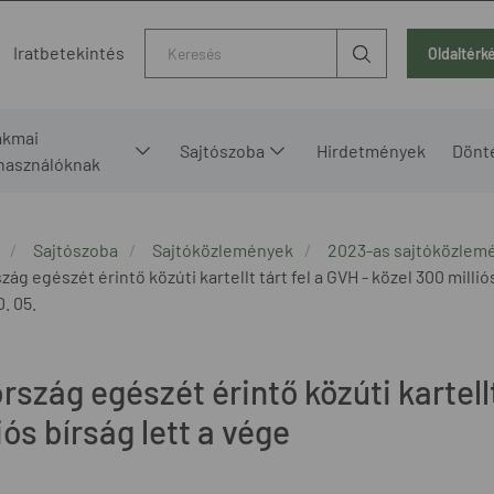
Kereső
Iratbetekintés
Oldaltérk
akmai
Sajtószoba
Hirdetmények
Dönt
lhasználóknak
Sajtószoba
Sajtóközlemények
2023-as sajtóközlem
zág egészét érintő közúti kartellt tárt fel a GVH - közel 300 millió
0. 05.
rszág egészét érintő közúti kartellt
iós bírság lett a vége