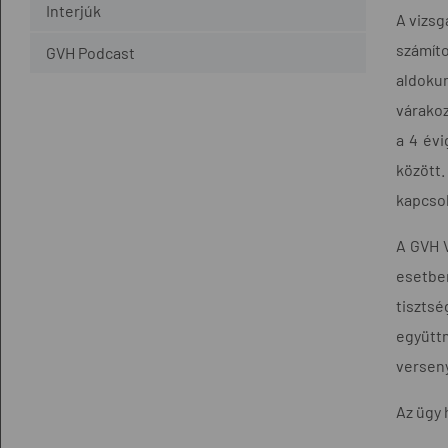
Interjúk
A vizsg
számít
GVH Podcast
aldoku
várakoz
a 4 évi
között
kapcsol
A GVH V
esetbe
tiszts
együttm
verseny
Az ügy 