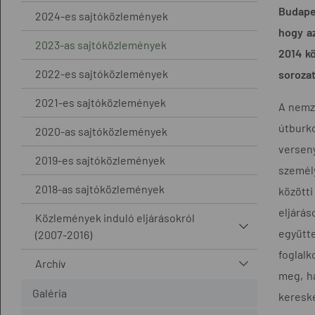
Budapes
2024-es sajtóközlemények
hogy az
2023-as sajtóközlemények
2014 kö
2022-es sajtóközlemények
sorozat
2021-es sajtóközlemények
A nemze
útburk
2020-as sajtóközlemények
verseny
2019-es sajtóközlemények
személy
2018-as sajtóközlemények
közötti
eljárás
Közlemények induló eljárásokról
együtte
(2007-2016)
foglalk
Archív
meg, ha
Galéria
keresk