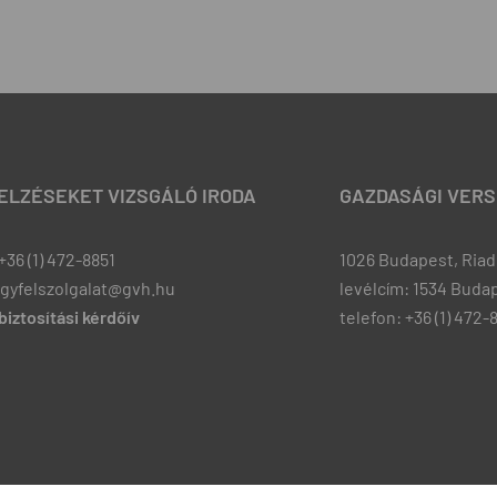
JELZÉSEKET VIZSGÁLÓ IRODA
GAZDASÁGI VERS
+36 (1) 472-8851
1026 Budapest, Riadó
ugyfelszolgalat@gvh.hu
levélcím: 1534 Budap
iztosítási kérdőív
telefon: +36 (1) 472-