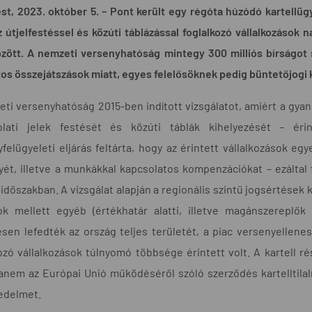
t, 2023. október 5. – Pont került egy régóta húzódó kartellüg
 útjelfestéssel és közúti táblázással foglalkozó vállalkozások 
zött. A nemzeti versenyhatóság mintegy 300 milliós bírságot sz
os összejátszások miatt, egyes felelősöknek pedig büntetőjogi 
ti versenyhatóság 2015-ben indított vizsgálatot, amiért a gya
olati jelek festését és közúti táblák kihelyezését – éri
felügyeleti eljárás feltárta, hogy az érintett vállalkozások eg
ét, illetve a munkákkal kapcsolatos kompenzációkat – ezáltal 
 időszakban. A vizsgálat alapján a regionális szintű jogsértések
ok mellett egyéb (értékhatár alatti, illetve magánszereplők á
sen lefedték az ország teljes területét, a piac versenyellenes
ozó vállalkozások túlnyomó többsége érintett volt. A kartell 
nem az Európai Unió működéséről szóló szerződés kartelltilalm
edelmet.