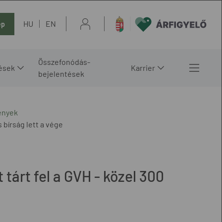
HU
EN
ép
Összefonódás-
ések
Karrier
bejelentések
ények
s bírság lett a vége
 tárt fel a GVH - közel 300