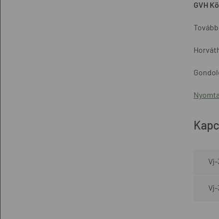
GVH Kö
További
Horváth
Gondolo
Nyomta
Kapc
Vj-
Vj-