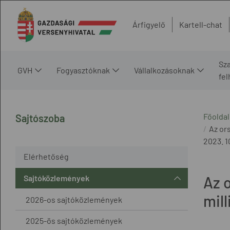
Árfigyelő
Kartell-chat
Sz
GVH
Fogyasztóknak
Vállalkozásoknak
fe
Főoldal
Sajtószoba
Az ors
2023. 1
Elérhetőség
Sajtóközlemények
Az o
mill
2026-os sajtóközlemények
2025-ös sajtóközlemények