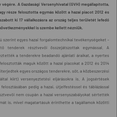
y végére. A Gazdasági Versenyhivatal (GVH) megállapította,
nagy része felosztotta egymás között a hazai piacot 2012 és
abott ki 17 vállalkozásra az ország teljes területét lefedő
következményekkel is szembe kellett nézniük.
nú szerint egyes hazai forgalomtechnikai tevékenységeket –
ntő tenderek résztvevői összejátszottak egymással. A
yeztették a tenderekre beadandó ajánlati áraikat, a nyertes
felosztották maguk között a hazai piacokat a 2012 és 2014
 kiterjedtek egyes országos tenderekre, sőt, a közbeszerzési
ltal kiírt) versenyeztetési eljárásokra is. A jogsértések
 felosztásában pedig a hazai, útjelfestéssel és táblázással
résztvevői nem csupán a hazai versenyszabályokat sértették
át is, mivel magatartásuk érinthette a tagállamok közötti