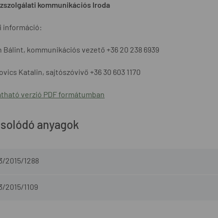
zszolgálati kommunikációs Iroda
 információ:
 Bálint, kommunikációs vezető +36 20 238 6939
vics Katalin, sajtószóvivő +36 30 603 1170
tható verzió PDF formátumban
solódó anyagok
3/2015/1288
3/2015/1109