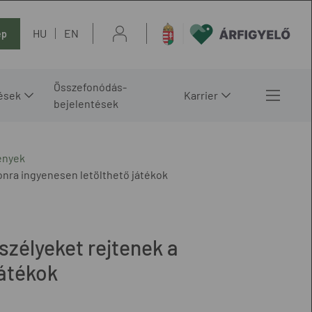
HU
EN
ép
Összefonódás-
ések
Karrier
bejelentések
ények
fonra ingyenesen letölthető játékok
szélyeket rejtenek a
játékok