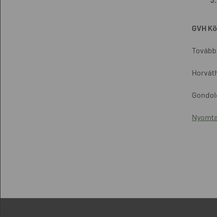
GVH Köz
További
Horváth
Gondolo
Nyomta