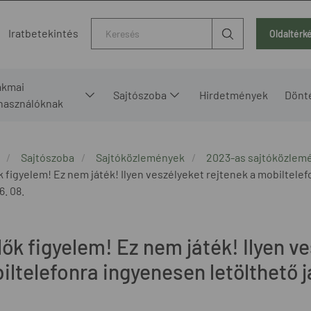
Kereső
Iratbetekintés
Oldaltérk
akmai
Sajtószoba
Hirdetmények
Dönt
lhasználóknak
Sajtószoba
Sajtóközlemények
2023-as sajtóközlem
k figyelem! Ez nem játék! Ilyen veszélyeket rejtenek a mobiltele
6. 08.
ők figyelem! Ez nem játék! Ilyen ve
iltelefonra ingyenesen letölthető 