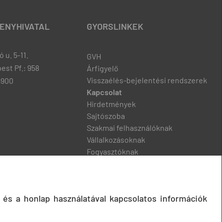
ENYHIVATAL
GYORSLINKEK
 u. 5-11.
GVH
est Pf.: 958
Árfigyelő
Visszaélés-bejelentési rendszerek
8900
Kapcsolat
Hirdetmények
Sajtószoba
Szakmai felhasználóknak
Vállalkozásoknak
Fogyasztóknak
Podcast
 és a honlap használatával kapcsolatos információk