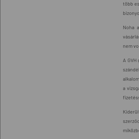
több es
bizonyo
Noha a
vásárlá
nem vol
A GVH g
szándék
alkalom
a vizsg
fizetéss
Kiderül
szerződ
miközbe