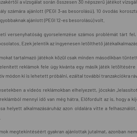
zakértői a vizsgálat során összesen 30 népszerű játékot vizsg
ály számára ajánlott (PEGI 3-as besorolású), 10 óvodás koroszt
gyobbaknak ajánlott (PEGI 12-es besorolású) volt.
eti versenyhatóság gyorselemzése számos problémát tárt fel,
pcsolatos. Ezek jelentik az ingyenesen letölthető játékalkalmazás
mokat tartalmazó játékok közül csak minden másodikban tüntették f
lenített reklámok fele úgy kívánta egy másik játék letöltésére 
tív módon ki is lehetett próbálni, ezáltal további tranzakciókra 
setekben a videós reklámokban elhelyezett, jócskán „lelassított
reklámból mennyi idő van még hátra. Előfordult az is, hogy a kij
ása helyett alkalmazásáruház azon oldalára vitte a felhasználót,
.
mok megtekintéséért gyakran ajánlottak jutalmat, azonban nem vo