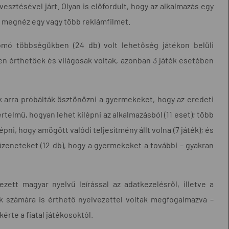
lvesztésével járt. Olyan is előfordult, hogy az alkalmazás egy
a megnéz egy vagy több reklámfilmet.
yomó többségükben (24 db) volt lehetőség játékon belüli
en érthetőek és világosak voltak, azonban 3 játék esetében
 arra próbálták ösztönözni a gyermekeket, hogy az eredeti
elmű, hogyan lehet kilépni az alkalmazásból (11 eset); több
épni, hogy amögött valódi teljesítmény állt volna (7 játék); és
 üzeneteket (12 db), hogy a gyermekeket a további – gyakran
zett magyar nyelvű leírással az adatkezelésről, illetve a
ek számára is érthető nyelvezettel voltak megfogalmazva –
rte a fiatal játékosoktól.