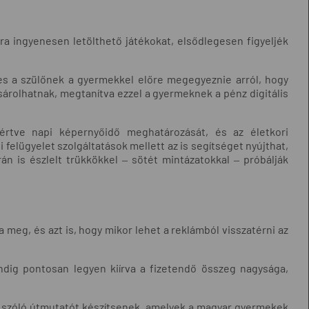
ra ingyenesen letölthető játékokat, elsődlegesen figyeljék
mes a szülőnek a gyermekkel előre megegyeznie arról, hogy
sárolhatnak, megtanítva ezzel a gyermeknek a pénz digitális
eértve napi képernyőidő meghatározását, és az életkori
 felügyelet szolgáltatások mellett az is segítséget nyújthat,
n is észlelt trükkökkel ‒ sötét mintázatokkal ‒ próbálják
a meg, és azt is, hogy mikor lehet a reklámból visszatérni az
indig pontosan legyen kiírva a fizetendő összeg nagysága,
ől szóló útmutatót készítsenek, amelyek a magyar gyermekek