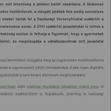
en volt lehetőség a játékon belüli vásárlásra. A közbenső
sekre ösztönöznek, a vizsgált játékok fele pedig személyes
 ezeket tárták fel a Gazdasági Versenyhivatal szakértői a
selemzése során. A GVH szakértői javaslatokat is tettek a
nyhatóság ezúton is felhívja a figyelmét, hogy a gyermekek
etet, és megvizsgálja a vállalkozásoknak tett javaslatai
eep) keretében vizsgálta meg az ingyenesen mobiltelefonra
znak-e úgynevezett sötét mintázatokat. Ezek olyan digitális
fogyasztókat a nem kívánt döntések meghozatalára.
soportban
zajló
szakmai munkából fakadóan indult meg
. A
édelmi szakterülete is foglalkozik, jelenleg is hatósági