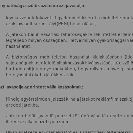
nyhatóság a szülők számára azt javasolja:
Igyekezzenek fokozott figyelemmel kísérni a mobiltelefonok
azok javasolt korosztályi (PEGI) besorolását.
A játékon belüli vásárlási lehetőségekre tekintettel érde
legfeljebb milyen összegben, illetve milyen gyakorisággal vá
használatát.
A biztonságos mobiltelefon használat kialakításában (id
sajátoságnak megfelelő alkalmazások kiválasztását is) a szülői
ha tudatosítjuk a gyermekekben, hogy milyen, a sweep sorá
befolyásolni őket a játékkészítők.
zt javasolja az érintett vállalkozásoknak:
Mindig egyértelműen jelezzék, ha a játékot reklámfilm szakítj
eredeti játékba.
Játékon belüli „valódi” pénzzel történő vásárlás esetén m
illetve az alkalmazott pénznem.
Olyan adatkezelési szabályzatot és a szerződési feltételekr