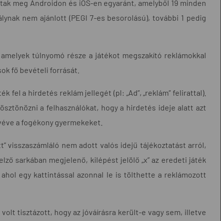
áltak meg Androidon és iOS-en egyaránt, amelyből 19 minden
álynak nem ajánlott (PEGI 7-es besorolású), további 1 pedig
 amelyek túlnyomó része a játékot megszakító reklámokkal
ok fő bevételi forrását.
el a hirdetés reklám jellegét (pl: „Ad”, „reklám” felirattal).
ösztönözni a felhasználókat, hogy a hirdetés ideje alatt azt
rávéve a fogékony gyermekeket.
” visszaszámláló nem adott valós idejű tájékoztatást arról,
elző sarkában megjelenő, kilépést jelölő „x” az eredeti játék
 ahol egy kattintással azonnal le is tölthette a reklámozott
lt tisztázott, hogy az jóváírásra került-e vagy sem, illetve