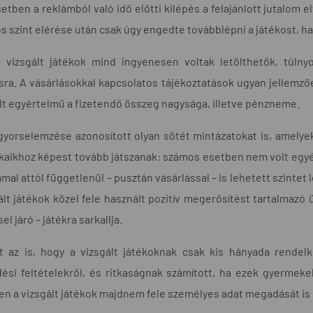
etben a reklámból való idő előtti kilépés a felajánlott jutalom e
s szint elérése után csak úgy engedte továbblépni a játékost, h
 vizsgált játékok mind ingyenesen voltak letölthetők, túln
sra. A vásárlásokkal kapcsolatos tájékoztatások ugyan jellemző
t egyértelmű a fizetendő összeg nagysága, illetve pénzneme.
yorselemzése azonosított olyan sötét mintázatokat is, amelyek
aikhoz képest tovább játszanak: számos esetben nem volt egyért
mal attól függetlenül – pusztán vásárlással – is lehetett szintet l
ált játékok közel fele használt pozitív megerősítést tartalmazó
el járó – játékra sarkallja.
t az is, hogy a vizsgált játékoknak csak kis hányada rendelke
ési feltételekről, és ritkaságnak számított, ha ezek gyermek
n a vizsgált játékok majdnem fele személyes adat megadását is ké