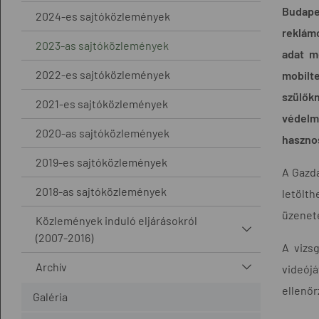
Budape
2024-es sajtóközlemények
reklámo
2023-as sajtóközlemények
adat m
2022-es sajtóközlemények
mobilte
szülőkn
2021-es sajtóközlemények
védelm
2020-as sajtóközlemények
hasznos
2019-es sajtóközlemények
A Gazd
2018-as sajtóközlemények
letölth
üzenete
Közlemények induló eljárásokról
(2007-2016)
A vizs
Archív
videój
ellenő
Galéria