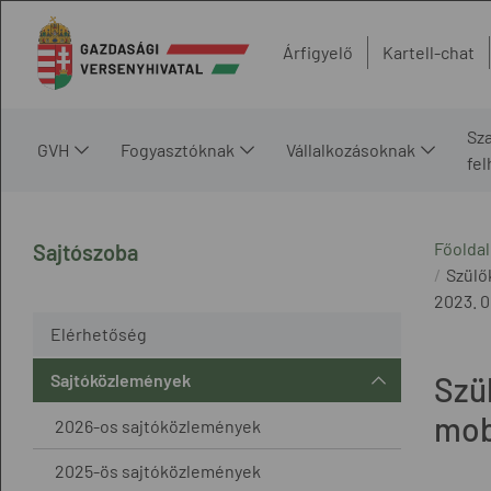
Árfigyelő
Kartell-chat
Sz
GVH
Fogyasztóknak
Vállalkozásoknak
fe
Főoldal
Sajtószoba
Szülő
2023. 0
Elérhetőség
Sajtóközlemények
Szül
mob
2026-os sajtóközlemények
2025-ös sajtóközlemények