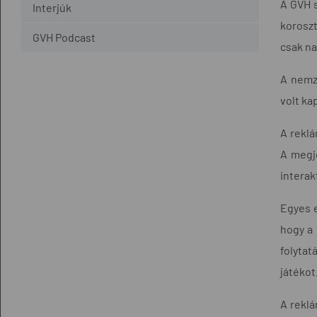
A GVH s
Interjúk
koroszt
GVH Podcast
csak na
A nemz
volt ka
A reklá
A megje
interak
Egyes e
hogy a 
folytat
játékot
A reklá