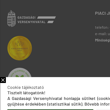
PIACI 
telefon: 
e-mail: 
Minőségb
Cookie tájékoztató
Tisztelt látogatónk!
A Gazdasági Versenyhivatal honlapja sütiket (cook
gyűjtése érdekében (statisztikai sütik). Bővebb infor