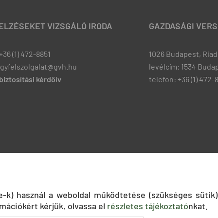
JELZÉSEKET VIZSGÁLÓ IRODA
GAZDASÁGI VERS
+36 (1) 472-8851
1026 Budapest, Riadó
ugyfelszolgalat@gvh.hu
levélcím: 1534 Budap
iztosítási kérdőív
telefon: +36 (1) 472-
ie-k) használ a weboldal működtetése (szükséges sütik)
mációkért kérjük, olvassa el
részletes tájékoztató
nkat.