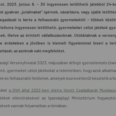
st, 2023. június 8. – 30 ingyenesen letölthető játékból 24-b
k gyakran „jutalmakat” ígérnek, vásárlásra, vagy újabb letölté
egadását is kérte a felhasználó gyermekektől – többek között
lefonra ingyenesen letölthető, gyermekeket célzó játékok gyor
ek, illetve az érintett vállalkozásoknak. Utóbbiaknak a verse
e érdekében a jövőben is kiemelt figyelemmel kíséri a terül
ítását, az azoknak való megfelelést.
asági Versenyhivatal 2023. májusában átfogó gyorselemzés (sw
ető, gyermeket célzó játékokat a tekintetben, hogy azok alkalma
k és felhasználói felületek, amelyek észrevétlenül késztetik a 
gálat
a GVH által 2022-ben életre hívott Családbarát Munkac
átékok ellenőrzésével az Igazságügyi Minisztérium fogyasztóv
rzések vannak folyamatban a témában.