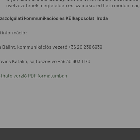
nyelvezetének megfelelően és számukra érthető módon magyará
szolgálati kommunikációs és Külkapcsolati Iroda
 információ:
 Bálint, kommunikációs vezető +36 20 238 6939
vics Katalin, sajtószóvivő +36 30 603 1170
tható verzió PDF formátumban