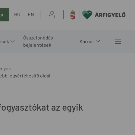
HU
EN
ép
Összefonódás-
ések
Karrier
bejelentések
ények
ebb jegyértékesítő oldal
 fogyasztókat az egyik