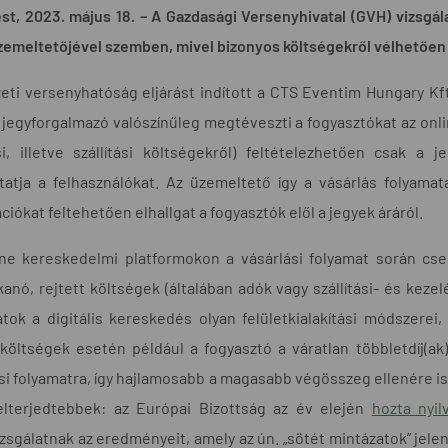
t, 2023. május 18. – A Gazdasági Versenyhivatal (GVH) vizsgála
zemeltetőjével szemben, mivel bizonyos költségekről vélhetően n
ti versenyhatóság eljárást indított a CTS Eventim Hungary Kft
 jegyforgalmazó valószínűleg megtéveszti a fogyasztókat az onlin
i, illetve szállítási költségekről) feltételezhetően csak a 
ztatja a felhasználókat. Az üzemeltető így a vásárlás folyam
ciókat feltehetően elhallgat a fogyasztók elől a jegyek áráról.
ine kereskedelmi platformokon a vásárlási folyamat során cs
anó, rejtett költségek (általában adók vagy szállítási- és kezel
tok a digitális kereskedés olyan felületkialakítási módszerei,
 költségek esetén például a fogyasztó a váratlan többletdíj(ak
si folyamatra, így hajlamosabb a magasabb végösszeg ellenére i
elterjedtebbek: az Európai Bizottság az év elején
hozta nyil
zsgálatnak az eredményeit, amely az ún. „sötét mintázatok” jel