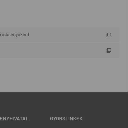
 eredményeként
ENYHIVATAL
GYORSLINKEK