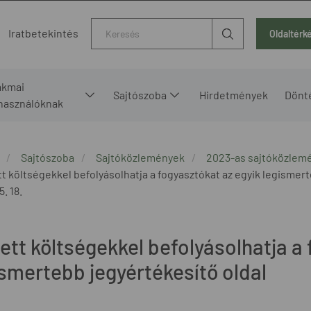
Kereső
Iratbetekintés
Oldaltérk
akmai
Sajtószoba
Hirdetmények
Dönt
lhasználóknak
Sajtószoba
Sajtóközlemények
2023-as sajtóközlem
tt költségekkel befolyásolhatja a fogyasztókat az egyik legismert
. 18.
ett költségekkel befolyásolhatja a
ismertebb jegyértékesítő oldal