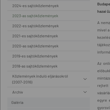
Budapes
2024-es sajtóközlemények
hazai ü
2023-as sajtóközlemények
A nemze
2022-es sajtóközlemények
mivel a
2021-es sajtóközlemények
kezelés
tájéko
2020-as sajtóközlemények
informá
2019-es sajtóközlemények
Az onl
2018-as sajtóközlemények
előbukk
Közlemények induló eljárásokról
mintáza
(2007-2016)
rejtett
Archív
vásárlá
egyre 
Galéria
gyorsvi