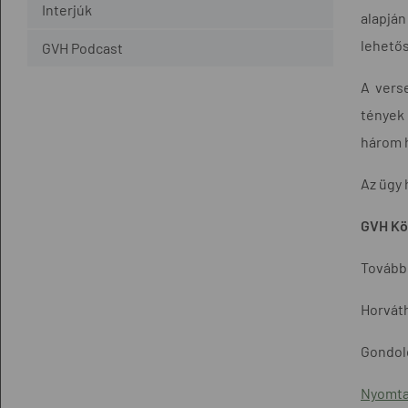
Interjúk
alapjá
lehetős
GVH Podcast
A verse
tények 
három h
Az ügy 
GVH Köz
További
Horváth
Gondolo
Nyomta