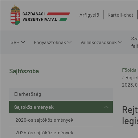
Árfigyelő
Kartell-chat
Sz
GVH
Fogyasztóknak
Vállalkozásoknak
fe
Főoldal
Sajtószoba
Rejte
2023. 05
Elérhetőség
Sajtóközlemények
Rejt
leg
2026-os sajtóközlemények
2025-ös sajtóközlemények