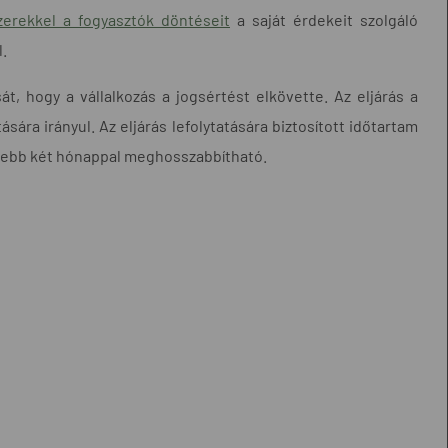
szerekkel a fogyasztók döntéseit
a saját érdekeit szolgáló
l.
t, hogy a vállalkozás a jogsértést elkövette. Az eljárás a
ására irányul. Az eljárás lefolytatására biztosított időtartam
ljebb két hónappal meghosszabbítható.