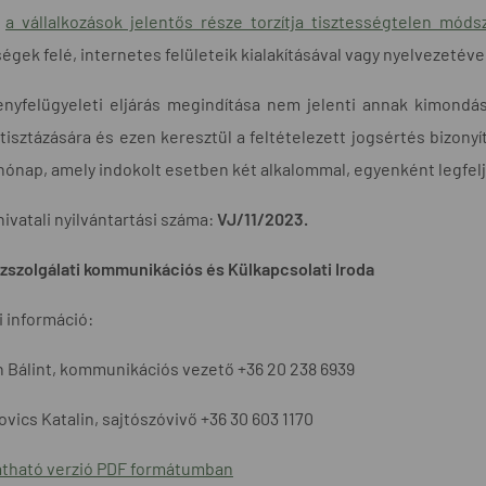
n
a vállalkozások jelentős része torzítja tisztességtelen mód
égek felé, internetes felületeik kialakításával vagy nyelvezetéve
nyfelügyeleti eljárás megindítása nem jelenti annak kimondásá
tisztázására és ezen keresztül a feltételezett jogsértés bizonyít
ónap, amely indokolt esetben két alkalommal, egyenként legfe
hivatali nyilvántartási száma:
VJ/11/2023.
szolgálati kommunikációs és Külkapcsolati Iroda
 információ:
 Bálint, kommunikációs vezető +36 20 238 6939
vics Katalin, sajtószóvivő +36 30 603 1170
tható verzió PDF formátumban