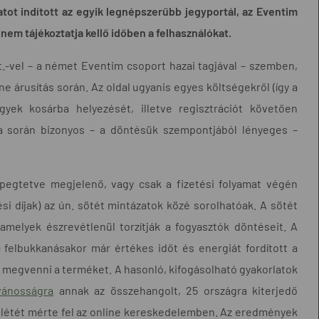
tot indított az egyik legnépszerűbb jegyportál, az Eventim
em tájékoztatja kellő időben a felhasználókat.
.-vel – a német Eventim csoport hazai tagjával – szemben,
e árusítás során. Az oldal ugyanis egyes költségekről (így a
jegyek kosárba helyezését, illetve regisztrációt követően
ata során bizonyos – a döntésük szempontjából lényeges –
epegtetve megjelenő, vagy csak a fizetési folyamat végén
ési díjak) az ún. sötét mintázatok közé sorolhatóak. A sötét
 amelyek észrevétlenül torzítják a fogyasztók döntéseit. A
) felbukkanásakor már értékes időt és energiát fordított a
s megvenni a terméket. A hasonló, kifogásolható gyakorlatok
vánosságra
annak az összehangolt, 25 országra kiterjedő
enlétét mérte fel az online kereskedelemben. Az eredmények