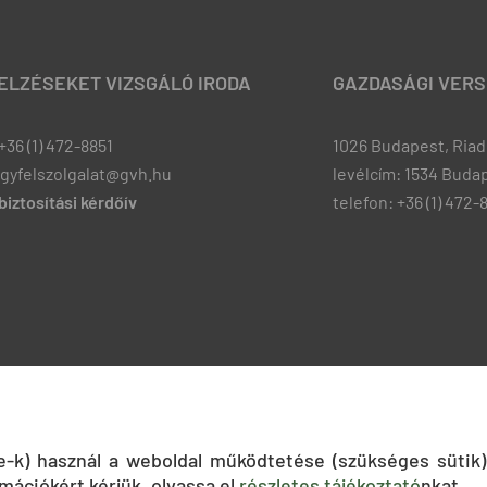
JELZÉSEKET VIZSGÁLÓ IRODA
GAZDASÁGI VERS
+36 (1) 472-8851
1026 Budapest, Riadó
ugyfelszolgalat@gvh.hu
levélcím: 1534 Budap
iztosítási kérdőív
telefon: +36 (1) 472-
ie-k) használ a weboldal működtetése (szükséges sütik)
mációkért kérjük, olvassa el
részletes tájékoztató
nkat.