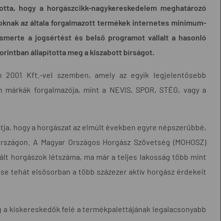
ította, hogy a horgászcikk-nagykereskedelem meghatározó
ltoknak az általa forgalmazott termékek internetes minimum-
ismerte a jogsértést és belső programot vállalt a hasonló
rintban állapította meg a kiszabott bírságot.
h 2001 Kft.-vel szemben, amely az egyik legjelentősebb
an márkák forgalmazója, mint a NEVIS, SPOR, STÉG, vagy a
atja, hogy a horgászat az elmúlt években egyre népszerűbbé,
országon. A Magyar Országos Horgász Szövetség (MOHOSZ)
ált horgászok létszáma, ma már a teljes lakosság több mint
se tehát elsősorban a több százezer aktív horgász érdekeit
eg a kiskereskedők felé a termékpalettájának legalacsonyabb