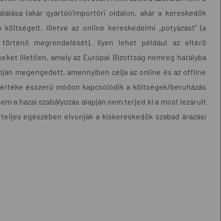
álása (akár gyártói/importőri oldalon, akár a kereskedők
 költségeit, illetve az online kereskedelmi „potyázást” (a
 történő megrendelését). Ilyen lehet például az eltérő
eket illetően, amely az Európai Bizottság nemrég hatályba
pján megengedett, amennyiben célja az online és az offline
mértéke ésszerű módon kapcsolódik a költségek/beruházás
em a hazai szabályozás alapján nem terjed ki a most lezárult
 teljes egészében elvonják a kiskereskedők szabad árazási