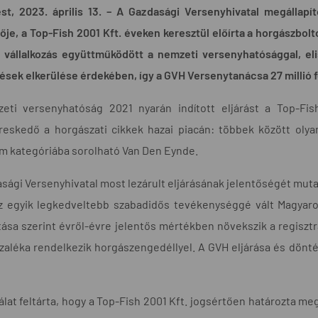
st, 2023. április 13. – A Gazdasági Versenyhivatal megállap
ője, a Top-Fish 2001 Kft. éveken keresztül előírta a horgászbo
A vállalkozás együttműködött a nemzeti versenyhatósággal, el
ések elkerülése érdekében, így a GVH Versenytanácsa 27 millió fo
eti versenyhatóság 2021 nyarán indított eljárást a Top-Fis
reskedő a horgászati cikkek hazai piacán: többek között oly
m kategóriába sorolható Van Den Eynde.
sági Versenyhivatal most lezárult eljárásának jelentőségét mut
z egyik legkedveltebb szabadidős tevékenységgé vált Magyar
ása szerint évről-évre jelentős mértékben növekszik a regisztr
zaléka rendelkezik horgászengedéllyel. A GVH eljárása és dönté
álat feltárta, hogy a Top-Fish 2001 Kft. jogsértően határozta m