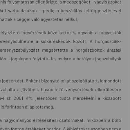
gyanis folyamatosan ellenőrizte, a megszegőket – vagyis azokat
ket weboldalukon – pedig a beszállítás felfüggesztésével
hattak a céggel való egyeztetés nélkül.
lyeztető jogsértések közé tartozik, ugyanis a fogyasztók
rvényesülhetne a kiskereskedők között. A horgászcikk-
ersenyszabályozást megsértette a horgászboltok árazási
ós – jogalapon folytatta le, melyre a hatályos jogszabályok
 jogsértést, önként bizonyítékokat szolgáltatott, lemondott
vállalta a jövőbeli, hasonló törvénysértések elkerülésére
Fish 2001 Kft. jelentősen tudta mérsékelni a kiszabott
ó forintban állapított meg.
 a hagyományos értékesítési csatornákat, miközben a bolti
révén fontos értékeket hordoz. A kihívásokra azonban nem a