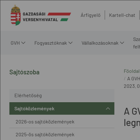
Árfigyelő
Kartell-chat
Sz
GVH
Fogyasztóknak
Vállalkozásoknak
fe
Főoldal
Sajtószoba
A GVH
2023. 0
Elérhetőség
Sajtóközlemények
A GV
leg
2026-os sajtóközlemények
2025-ös sajtóközlemények