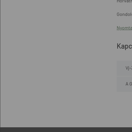
Horváth
Gondolo
Nyomta
Kapc
Vj-
A G