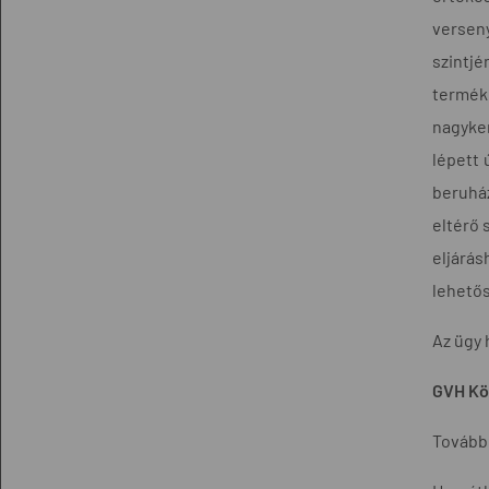
versen
szintjé
termék
nagyker
lépett 
beruhá
eltérő 
eljárás
lehetős
Az ügy 
GVH Köz
További