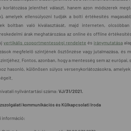
y korlátozása jelenthet választ, hanem azon módszerek megtal
n), amelyek ellensúlyozni tudják a bolti értékesítés magasabb
ek boltban való kiválasztását, majd interneten, olcsóbban
eskedelmi árak meghatározása az online és offline értékesítés
új
vertikális csoportmentességi rendelete
és
iránymutatása
ala
zások megfelelő szintjének ösztönzése vagy jutalmazása, és 
szintjéhez. Fontos, azonban, hogy a mentesség sem az európai, s
hoz hasonló, különösen súlyos versenykorlátozásokra, amelyek
égeit.
hivatali nyilvántartási száma:
VJ/31/2021.
szolgálati kommunikációs és Külkapcsolati Iroda
 információ: