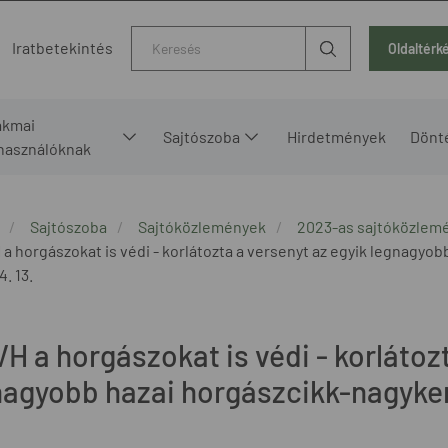
Kereső
Iratbetekintés
Oldaltérk
akmai
Sajtószoba
Hirdetmények
Dönt
lhasználóknak
Sajtószoba
Sajtóközlemények
2023-as sajtóközlem
 a horgászokat is védi - korlátozta a versenyt az egyik legnagy
4. 13.
H a horgászokat is védi - korlátoz
nagyobb hazai horgászcikk-nagyke