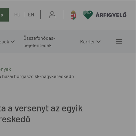
HU
EN
ép
Összefonódás-
ések
Karrier
bejelentések
ények
obb hazai horgászcikk-nagykereskedő
ta a versenyt az egyik
reskedő