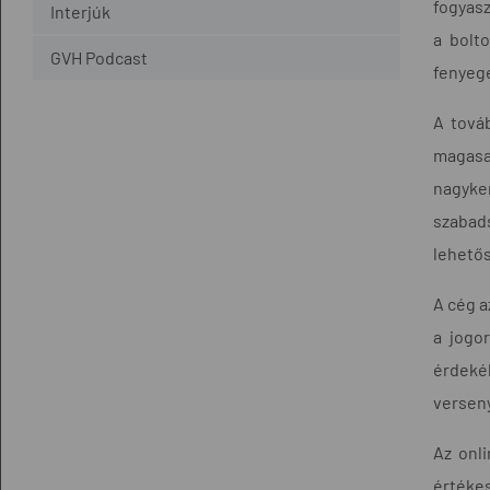
fogyasz
Interjúk
a bolt
GVH Podcast
fenyege
A tová
magasa
nagyke
szabads
lehető
A cég a
a jogor
érdeké
verseny
Az onl
értékes