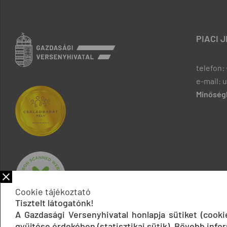
PIACI 
telefon: 
e-mail: 
Minőségb
Cookie tájékoztató
Tisztelt látogatónk!
A Gazdasági Versenyhivatal honlapja sütiket (cook
gyűjtése érdekében (statisztikai sütik). Bővebb infor