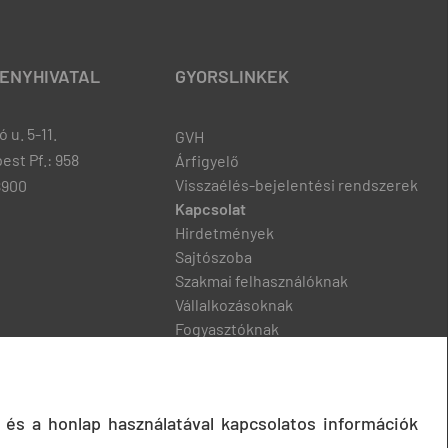
ENYHIVATAL
GYORSLINKEK
 u. 5-11.
GVH
est Pf.: 958
Árfigyelő
Visszaélés-bejelentési rendszerek
8900
Kapcsolat
Hirdetmények
Sajtószoba
Szakmai felhasználóknak
Vállalkozásoknak
Fogyasztóknak
Podcast
 és a honlap használatával kapcsolatos információk