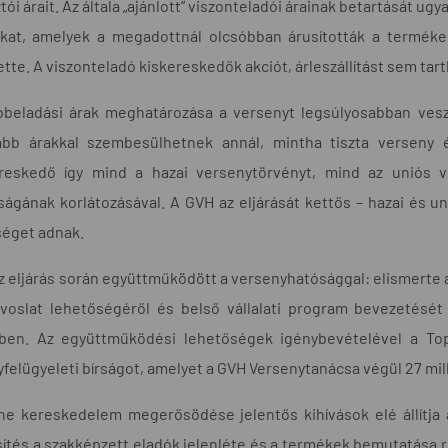
tói árait. Az általa „ajánlott” viszonteladói árainak betartását u
okat, amelyek a megadottnál olcsóbban árusították a terméke
tte. A viszonteladó kiskereskedők akciót, árleszállítást sem tart
bbeladási árak meghatározása a versenyt legsúlyosabban veszé
bb árakkal szembesülhetnek annál, mintha tiszta verseny é
reskedő így mind a hazai versenytörvényt, mind az uniós v
ágának korlátozásával. A GVH az eljárását kettős – hazai és uni
séget adnak.
z eljárás során együttműködött a versenyhatósággal: elismerte a
voslat lehetőségéről és belső vállalati program bevezetését 
ben. Az együttműködési lehetőségek igénybevételével a Top-
felügyeleti bírságot, amelyet a GVH Versenytanácsa végül 27 milli
ine kereskedelem megerősödése jelentős kihívások elé állítja
ítés a szakképzett eladók jelenléte és a termékek bemutatása 