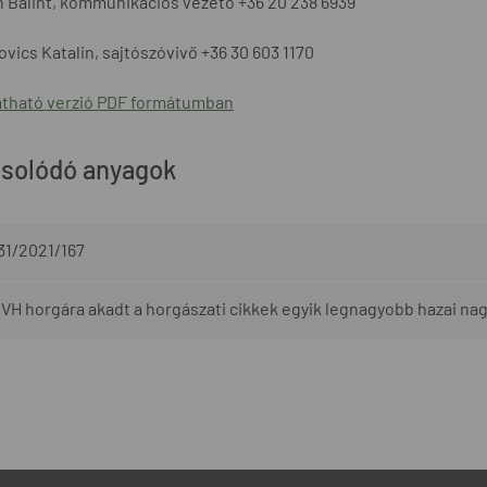
 Bálint, kommunikációs vezető +36 20 238 6939
vics Katalin, sajtószóvivő +36 30 603 1170
tható verzió PDF formátumban
solódó anyagok
31/2021/167
VH horgára akadt a horgászati cikkek egyik legnagyobb hazai n