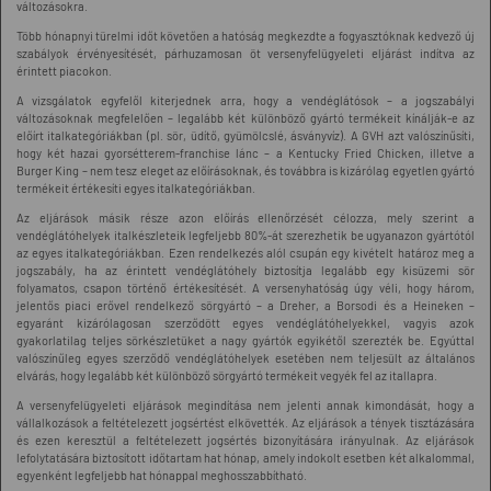
változásokra.
Több hónapnyi türelmi időt követően a hatóság megkezdte a fogyasztóknak kedvező új
szabályok érvényesítését, párhuzamosan öt versenyfelügyeleti eljárást indítva az
érintett piacokon.
A vizsgálatok egyfelől kiterjednek arra, hogy a vendéglátósok – a jogszabályi
változásoknak megfelelően – legalább két különböző gyártó termékeit kínálják-e az
előírt italkategóriákban (pl. sör, üdítő, gyümölcslé, ásványvíz). A GVH azt valószínűsíti,
hogy két hazai gyorsétterem-franchise lánc – a Kentucky Fried Chicken, illetve a
Burger King – nem tesz eleget az előírásoknak, és továbbra is kizárólag egyetlen gyártó
termékeit értékesíti egyes italkategóriákban.
Az eljárások másik része azon előírás ellenőrzését célozza, mely szerint a
vendéglátóhelyek italkészleteik legfeljebb 80%-át szerezhetik be ugyanazon gyártótól
az egyes italkategóriákban. Ezen rendelkezés alól csupán egy kivételt határoz meg a
jogszabály, ha az érintett vendéglátóhely biztosítja legalább egy kisüzemi sör
folyamatos, csapon történő értékesítését. A versenyhatóság úgy véli, hogy három,
jelentős piaci erővel rendelkező sörgyártó – a Dreher, a Borsodi és a Heineken –
egyaránt kizárólagosan szerződött egyes vendéglátóhelyekkel, vagyis azok
gyakorlatilag teljes sörkészletüket a nagy gyártók egyikétől szerezték be. Egyúttal
valószínűleg egyes szerződő vendéglátóhelyek esetében nem teljesült az általános
elvárás, hogy legalább két különböző sörgyártó termékeit vegyék fel az itallapra.
A versenyfelügyeleti eljárások megindítása nem jelenti annak kimondását, hogy a
vállalkozások a feltételezett jogsértést elkövették. Az eljárások a tények tisztázására
és ezen keresztül a feltételezett jogsértés bizonyítására irányulnak. Az eljárások
lefolytatására biztosított időtartam hat hónap, amely indokolt esetben két alkalommal,
egyenként legfeljebb hat hónappal meghosszabbítható.