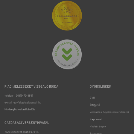
PIACI JELZÉSEKET VIZSGÁLÓ IRODA
GYORSLINKEK
telefon: +36 (1) 472-8851
GVH
e-mail: ugyfelszolgalat@gvh.hu
Árfigyelő
Minőségbiztosítási kérdőív
Visszaélés-bejelentési rendszerek
Kapcsolat
GAZDASÁGI VERSENYHIVATAL
Hirdetmények
1026 Budapest, Riadó u. 5-11.
Sajtószoba