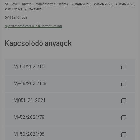
Az ügyek hivatali nyilvántartási száma:
VJ/48/2021., VJ/49/2021., VJ/50/2021.,
VJ/51/2021., VJ/52/2021.
GVH Sajtóiroda
Nyomtatható verzió PDF formátumban
Kapcsolódó anyagok
Vj-50/2021/141
Vj-48/2021/188
Vj051_21_2021
Vj-52/2021/78
Vj-50/2021/98