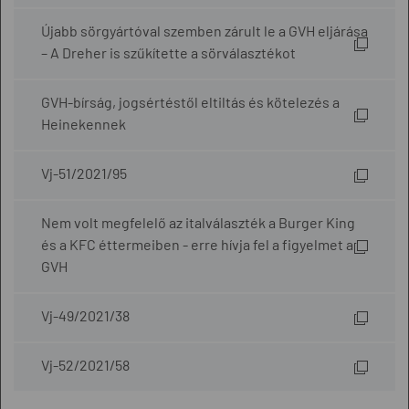
Újabb sörgyártóval szemben zárult le a GVH eljárása
– A Dreher is szűkítette a sörválasztékot
GVH-bírság, jogsértéstől eltiltás és kötelezés a
Heinekennek
Vj-51/2021/95
Nem volt megfelelő az italválaszték a Burger King
és a KFC éttermeiben - erre hívja fel a figyelmet a
GVH
Vj-49/2021/38
Vj-52/2021/58