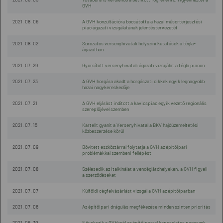
GVH
2021. 08. 06
A GVH konzultációra bocsátotta a hazai műsorterjesztési
piac ágazati vizsgálatának jelentéstervezetét
2021. 08. 02
Sorozatos versenyhivatali helyszíni kutatások a tégla-
ágazatban
2021. 07. 29
Gyorsított versenyhivatali ágazati vizsgálat a tégla piacon
2021. 07. 23
A GVH horgára akadt a horgászati cikkek egyik legnagyobb
hazai nagykereskedője
2021. 07. 21
A GVH eljárást indított a kavicspiac egyik vezető regionális
szereplőjével szemben
2021. 07. 15
Kartellt gyanít a Versenyhivatal a BKV hajóüzemeltetési
közbeszerzése körül
2021. 07. 09
Bővített eszköztárral folytatja a GVH az építőipari
problémákkal szembeni fellépést
2021. 07. 08
Szélesedik az italkínálat a vendéglátóhelyeken, a GVH figyeli
a szerződéseket
2021. 07. 07
Külföldi cégfelvásárlást vizsgál a GVH az építőiparban
2021. 07. 06
Az építőipari drágulás megfékezése minden szinten prioritás
2021. 06. 30
Növekszik a GVH-nál az építőiparral kapcsolatos panaszok