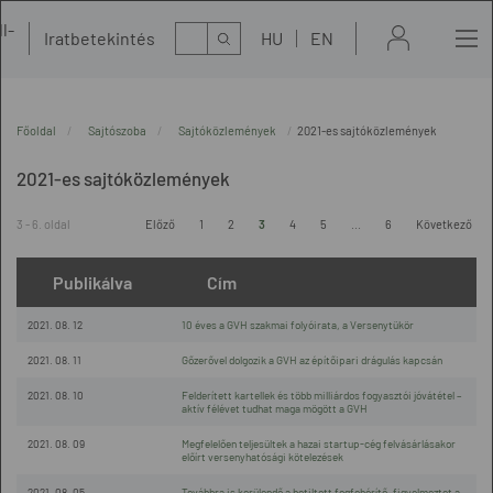
l-
Kereső
Iratbetekintés
HU
EN
t
Főoldal
Sajtószoba
Sajtóközlemények
2021-es sajtóközlemények
2021-es sajtóközlemények
3 - 6. oldal
Előző
1
2
3
4
5
...
6
Következő
Publikálva
Cím
2021. 08. 12
10 éves a GVH szakmai folyóirata, a Versenytükör
2021. 08. 11
Gőzerővel dolgozik a GVH az építőipari drágulás kapcsán
2021. 08. 10
Felderített kartellek és több milliárdos fogyasztói jóvátétel –
aktív félévet tudhat maga mögött a GVH
2021. 08. 09
Megfelelően teljesültek a hazai startup-cég felvásárlásakor
előírt versenyhatósági kötelezések
2021. 08. 05
Továbbra is kerülendő a betiltott fogfehérítő, figyelmeztet a