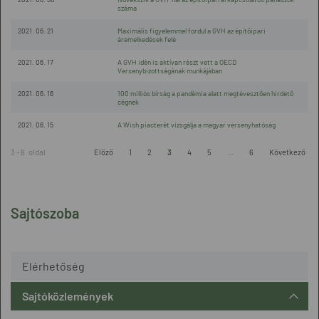
száma
2021. 06. 21
Maximális figyelemmel fordul a GVH az építőipari
áremelkedések felé
2021. 06. 17
A GVH idén is aktívan részt vett a OECD
Versenybizottságának munkájában
2021. 06. 16
100 milliós bírság a pandémia alatt megtévesztően hirdető
cégnek
2021. 06. 15
A Wish piacterét vizsgálja a magyar versenyhatóság
3 - 6. oldal
Előző
1
2
3
4
5
...
6
Következő
Sajtószoba
Elérhetőség
Sajtóközlemények