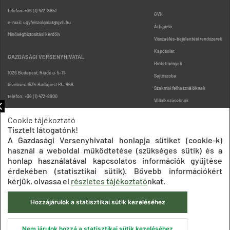
telefon: +36 (1) 472-8851
GVH
e-mail: ugyfelszolgalat@gvh.hu
Árfigyelő
Minőségbiztosítási kérdőív
Visszaélés-bejelentési rendszerek
Kapcsolat
GAZDASÁGI VERSENYHIVATAL
Hirdetmények
1026 Budapest, Riadó u. 5-11.
Sajtószoba
levélcím: 1534 Budapest Pf.: 958
Szakmai felhasználóknak
telefon: +36 (1) 472-8900
Vállalkozásoknak
Fogyasztóknak
Cookie tájékoztató
Podcast
Tisztelt látogatónk!
Oldaltérkép
A Gazdasági Versenyhivatal honlapja sütiket (cookie-k)
használ a weboldal működtetése (szükséges sütik) és a
honlap használatával kapcsolatos információk gyűjtése
érdekében (statisztikai sütik). Bővebb információkért
kérjük, olvassa el
részletes tájékoztató
nkat.
Hozzájárulok a statisztikai sütik kezeléséhez
Impresszum
Adatkezelési tájékoztatók
Akadálymentesítési nyilatkozat
Közadatkereső
Süti beállítások
ÁSZF
Nem járulok hozzá a statisztikai sütik kezeléséhez
© 2020 Gazdasági Versenyhivatal