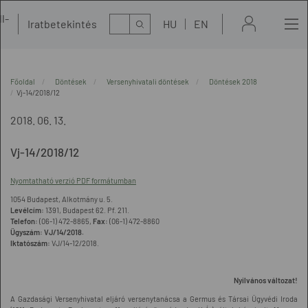
l-
Kereső
Iratbetekintés
HU
EN
t
Főoldal
Döntések
Versenyhivatali döntések
Döntések 2018
Vj-14/2018/12
2018. 06. 13.
Vj-14/2018/12
Nyomtatható verzió PDF formátumban
1054 Budapest, Alkotmány u. 5.
Levélcím:
1391, Budapest 62. Pf. 211.
Telefon:
(06-1) 472-8865,
Fax:
(06-1) 472-8860
Ügyszám:
VJ/14/2018.
Iktatószám:
VJ/14-12/2018.
Nyilvános változat
!
A Gazdasági Versenyhivatal eljáró versenytanácsa a Germus és Társai Ügyvédi Iroda