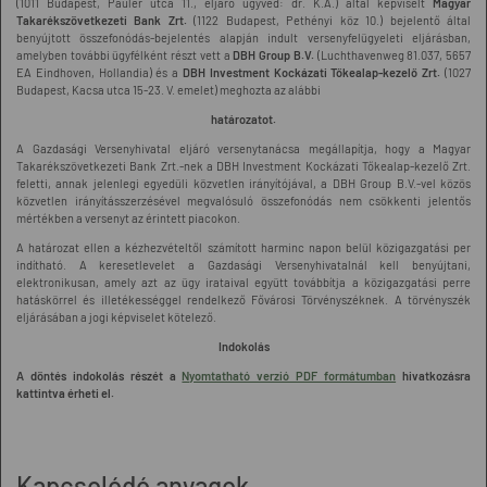
(1011 Budapest, Pauler utca 11., eljáró ügyvéd: dr. K.Á.) által képviselt
Magyar
Takarékszövetkezeti Bank Zrt.
(1122 Budapest, Pethényi köz 10.) bejelentő által
benyújtott összefonódás-bejelentés alapján indult versenyfelügyeleti eljárásban,
amelyben további ügyfélként részt vett a
DBH Group B.V.
(Luchthavenweg 81.037, 5657
EA Eindhoven, Hollandia) és a
DBH Investment Kockázati Tőkealap-kezelő Zrt.
(1027
Budapest, Kacsa utca 15-23. V. emelet) meghozta az alábbi
határozatot.
A Gazdasági Versenyhivatal eljáró versenytanácsa megállapítja, hogy a Magyar
Takarékszövetkezeti Bank Zrt.-nek a DBH Investment Kockázati Tőkealap-kezelő Zrt.
feletti, annak jelenlegi egyedüli közvetlen irányítójával, a DBH Group B.V.-vel közös
közvetlen irányításszerzésével megvalósuló összefonódás nem csökkenti jelentős
mértékben a versenyt az érintett piacokon.
A határozat ellen a kézhezvételtől számított harminc napon belül közigazgatási per
indítható. A keresetlevelet a Gazdasági Versenyhivatalnál kell benyújtani,
elektronikusan, amely azt az ügy irataival együtt továbbítja a közigazgatási perre
hatáskörrel és illetékességgel rendelkező Fővárosi Törvényszéknek. A törvényszék
eljárásában a jogi képviselet kötelező.
Indokolás
A döntés indokolás részét a
Nyomtatható verzió PDF formátumban
hivatkozásra
kattintva érheti el.
Kapcsolódó anyagok