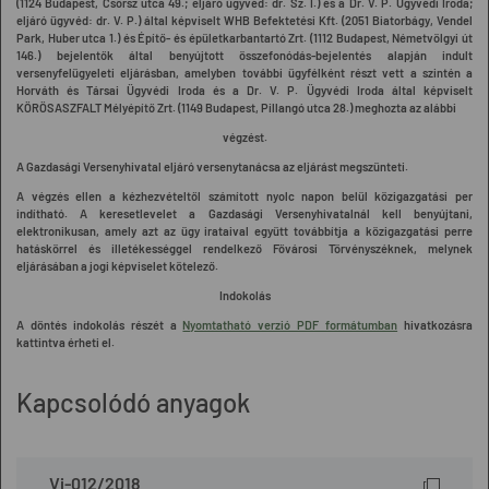
(1124 Budapest, Csörsz utca 49.; eljáró ügyvéd: dr. Sz. I.) és a Dr. V. P. Ügyvédi Iroda;
eljáró ügyvéd: dr. V. P.) által képviselt
WHB Befektetési Kft.
(2051 Biatorbágy, Vendel
Park, Huber utca 1.) és
Építő- és épületkarbantartó
Zrt.
(1112 Budapest, Németvölgyi út
146.) bejelentők által benyújtott összefonódás-bejelentés alapján indult
versenyfelügyeleti eljárásban, amelyben további ügyfélként részt vett a szintén a
Horváth és Társai Ügyvédi Iroda és a Dr. V. P. Ügyvédi Iroda által képviselt
KÖRÖSASZFALT Mélyépítő Zrt.
(1149 Budapest, Pillangó utca 28.) meghozta az alábbi
végzést.
A Gazdasági Versenyhivatal eljáró versenytanácsa az eljárást megszünteti.
A végzés ellen a kézhezvételtől számított nyolc napon belül közigazgatási per
indítható. A keresetlevelet a Gazdasági Versenyhivatalnál kell benyújtani,
elektronikusan, amely azt az ügy irataival együtt továbbítja a közigazgatási perre
hatáskörrel és illetékességgel rendelkező Fővárosi Törvényszéknek, melynek
eljárásában a jogi képviselet kötelező.
Indokolás
A döntés indokolás részét a
Nyomtatható verzió PDF formátumban
hivatkozásra
kattintva érheti el.
Kapcsolódó anyagok
Vj-012/2018