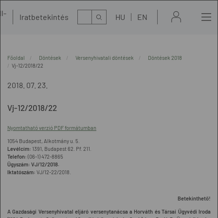
l-
Kereső
Iratbetekintés
HU
EN
t
Főoldal
Döntések
Versenyhivatali döntések
Döntések 2018
Vj-12/2018/22
2018. 07. 23.
Vj-12/2018/22
Nyomtatható verzió PDF formátumban
1054 Budapest, Alkotmány u. 5.
Levélcím:
1391, Budapest 62. Pf. 211.
Telefon:
(06-1) 472-8865
Ügyszám:
VJ/12/2018.
Iktatószám:
VJ/12-22/2018.
B
etekinthető!
A Gazdasági Versenyhivatal eljáró versenytanácsa a Horváth és Társai Ügyvédi Iroda