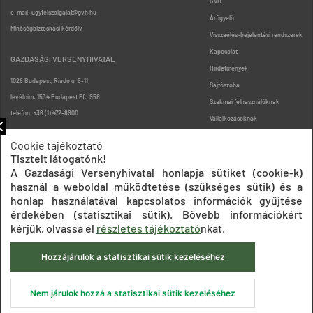
GVH
e-mail: ugyfelszolgalat@gvh.hu
Árfigyelő
Minőségbiztosítási kérdőív
Visszaélés-bejelentési rendszerek
Kapcsolat
GAZDASÁGI VERSENYHIVATAL
Hirdetmények
1026 Budapest, Riadó u. 5-11.
Sajtószoba
levélcím: 1534 Budapest Pf.: 958
Szakmai felhasználóknak
telefon: +36 (1) 472-8900
Vállalkozásoknak
Fogyasztóknak
Cookie tájékoztató
Podcast
Tisztelt látogatónk!
Oldaltérkép
A Gazdasági Versenyhivatal honlapja sütiket (cookie-k)
használ a weboldal működtetése (szükséges sütik) és a
honlap használatával kapcsolatos információk gyűjtése
érdekében (statisztikai sütik). Bővebb információkért
kérjük, olvassa el
részletes tájékoztató
nkat.
Hozzájárulok a statisztikai sütik kezeléséhez
Impresszum
Adatkezelési tájékoztatók
Akadálymentesítési nyilatkozat
Közadatkereső
Süti beállítások
ÁSZF
Nem járulok hozzá a statisztikai sütik kezeléséhez
© 2020 Gazdasági Versenyhivatal