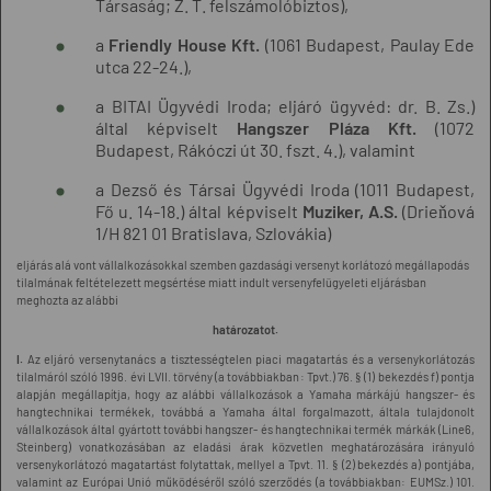
Társaság; Z. T. felszámolóbiztos),
a
Friendly House Kft.
(1061 Budapest, Paulay Ede
utca 22-24.),
a BITAI Ügyvédi Iroda; eljáró ügyvéd: dr. B. Zs.)
által képviselt
Hangszer Pláza Kft.
(1072
Budapest, Rákóczi út 30. fszt. 4.), valamint
a Dezső és Társai Ügyvédi Iroda (1011 Budapest,
Fő u. 14-18.) által képviselt
Muziker, A.S.
(Drieňová
1/H 821 01 Bratislava, Szlovákia)
eljárás alá vont vállalkozásokkal szemben gazdasági versenyt korlátozó megállapodás
tilalmának feltételezett megsértése miatt indult versenyfelügyeleti eljárásban
meghozta az alábbi
határozatot.
I.
Az eljáró versenytanács a tisztességtelen piaci magatartás és a versenykorlátozás
tilalmáról szóló 1996. évi LVII. törvény (a továbbiakban: Tpvt.) 76. § (1) bekezdés f) pontja
alapján megállapítja, hogy az alábbi vállalkozások a Yamaha márkájú hangszer- és
hangtechnikai termékek, továbbá a Yamaha által forgalmazott, általa tulajdonolt
vállalkozások által gyártott további hangszer- és hangtechnikai termék márkák (Line6,
Steinberg) vonatkozásában az eladási árak közvetlen meghatározására irányuló
versenykorlátozó magatartást folytattak, mellyel a Tpvt. 11. § (2) bekezdés a) pontjába,
valamint az Európai Unió működéséről szóló szerződés (a továbbiakban: EUMSz.) 101.