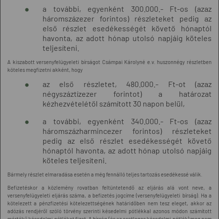
a további, egyenként 300.000.- Ft-os (azaz
háromszázezer forintos) részleteket pedig az
első részlet esedékességét követő hónaptól
havonta, az adott hónap utolsó napjáig köteles
teljesíteni.
A kiszabott versenyfelügyeleti bírságot Csámpai Károlyné e.v. huszonnégy részletben
köteles megfizetni akként, hogy
az első részletet, 480.000.- Ft-ot (azaz
négyszáztízezer forintot) a határozat
kézhezvételétől számított 30 napon belül,
a további, egyenként 340.000.- Ft-os (azaz
háromszázharmincezer forintos) részleteket
pedig az első részlet esedékességét követő
hónaptól havonta, az adott hónap utolsó napjáig
köteles teljesíteni.
Bármely részlet elmaradása esetén a még fennálló teljes tartozás esedékessé válik.
Befizetéskor a közlemény rovatban feltüntetendő az eljárás alá vont neve, a
versenyfelügyeleti eljárás száma, a befizetés jogcíme (versenyfelügyeleti bírság). Ha a
kötelezett a pénzfizetési kötelezettségének határidőben nem tesz eleget, akkor az
adózás rendjéről szóló törvény szerinti késedelmi pótlékkal azonos módon számított
mértékű késedelmi pótlékot fizet. A bírság (és az esetleges késedelmi pótlék) meg nem