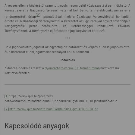
A végzés ellen a közlésétől számított nyolc napon belül közigazgatási per indítható. A
keresetlevelet a Gazdasági Versenyhivatalnál kell benyújtani elektronikusan az erre
[2]
rendszeresített űrlap
használatával, mely a Gazdasági Versenyhivatal honlapján
érhető el. A Gazdasági Versenyhivatal a keresetet az ügy irataival együtt továbbítja a
közigazgatási perre hatáskörrel és illetékességgel rendelkező Fővárosi
Törvényszéknek. A törvényszék eljárásában a jogi képviselet kötelező.
* * *
Ha a jogorvoslatra jogosult az egybefoglalt határozat és végzés ellen is jogorvoslattal
él, a határozat elleni jogorvoslat szabályait kell alkalmazni.
Indokolás
A döntés indokolás részét a
Nyomtatható verzió PDF formátumban
hivatkozásra
kattintva érheti el.
[1]
https://www.gvh.hu/pfile/file?
path=/szakmai_felhasznaloknak/urlapok/GVH_gvh_k01_19_01.jar1&inline=true
[2]
http://www.gvh.hu//data/cms1041089/GVH_gvh_k01_19_01.jar
Kapcsolódó anyagok