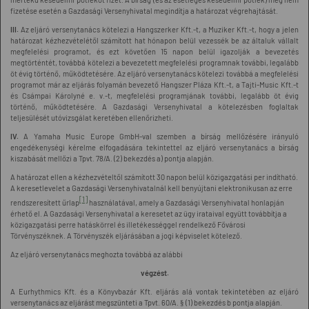
fizetése esetén a Gazdasági Versenyhivatal megindítja a határozat végrehajtását.
III.
Az eljáró versenytanács kötelezi a Hangszerker Kft.-t, a Muziker Kft.-t, hogy a jelen
határozat kézhezvételétől számított hat hónapon belül vezessék be az általuk vállalt
megfelelési programot, és ezt követően 15 napon belül igazolják a bevezetés
megtörténtét, továbbá kötelezi a bevezetett megfelelési programnak további, legalább
öt évig történő, működtetésére. Az eljáró versenytanács kötelezi továbbá a megfelelési
programot már az eljárás folyamán bevezető Hangszer Pláza Kft.-t, a Tajti-Music Kft.-t
és Csámpai Károlyné e. v.-t, megfelelési programjának további, legalább öt évig
történő, működtetésére. A Gazdasági Versenyhivatal a kötelezésben foglaltak
teljesülését utóvizsgálat keretében ellenőrizheti.
IV.
A Yamaha Music Europe GmbH-val szemben a bírság mellőzésére irányuló
engedékenységi kérelme elfogadására tekintettel az eljáró versenytanács a bírság
kiszabását mellőzi a Tpvt. 78/A. (2) bekezdés a) pontja alapján.
A határozat ellen a kézhezvételtől számított 30 napon belül közigazgatási per indítható.
A keresetlevelet a Gazdasági Versenyhivatalnál kell benyújtani elektronikusan az erre
[1]
rendszeresített űrlap
használatával, amely a Gazdasági Versenyhivatal honlapján
érhető el. A Gazdasági Versenyhivatal a keresetet az ügy irataival együtt továbbítja a
közigazgatási perre hatáskörrel és illetékességgel rendelkező Fővárosi
Törvényszéknek. A Törvényszék eljárásában a jogi képviselet kötelező.
Az eljáró versenytanács meghozta továbbá az alábbi
végzést.
A Eurhythmics Kft. és a Könyvbazár Kft. eljárás alá vontak tekintetében az eljáró
versenytanács az eljárást megszünteti a Tpvt. 60/A. § (1) bekezdés b pontja alapján.