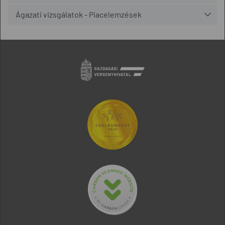
Ágazati vizsgálatok - Piacelemzések