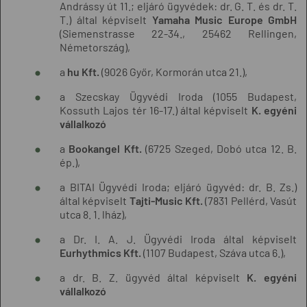
Andrássy út 11.; eljáró ügyvédek: dr. G. T. és dr. T.
T.) által képviselt
Yamaha Music Europe GmbH
(Siemenstrasse 22-34., 25462 Rellingen,
Németország),
a
hu Kft.
(9026 Győr, Kormorán utca 21.),
a Szecskay Ügyvédi Iroda (1055 Budapest,
Kossuth Lajos tér 16-17.) által képviselt
K. egyéni
vállalkozó
a
Bookangel Kft.
(6725 Szeged, Dobó utca 12. B.
ép.),
a BITAI Ügyvédi Iroda; eljáró ügyvéd: dr. B. Zs.)
által képviselt
Tajti-Music Kft.
(7831 Pellérd, Vasút
utca 8. 1. lház),
a Dr. I. A. J. Ügyvédi Iroda által képviselt
Eurhythmics Kft.
(1107 Budapest, Száva utca 6.),
a dr. B. Z. ügyvéd által képviselt
K. egyéni
vállalkozó