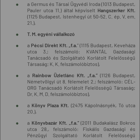
a Germus és Társai Ügyvédi Iroda (1013 Budapest,
Pauler utca 11.) által képviselt
Hangszerker Kft.
(1125 Budapest, Istenhegyi út 50-52. C. ép. V. em.
21.),
T. M. egyéni vállalkozó
a
Pécsi Direkt Kft. „f.a.
” (1115 Budapest, Keveháza
utca 3.; felszámoló: KVANTÁL Gazdasági
Tanácsadó és Szolgáltató Korlátolt Felelősségű
Társaság; K. K. felszámolóbiztos),
a
Rainbow Üzletlánc Kft. „f.a.”
(1126 Budapest,
Németvölgyi út 8. félemelet 2.; felszámoló: CÉL-
ORG Tanácsadó Korlátolt Felelősségű Társaság;
Dr. K. M. D. felszámolóbiztos),
a
Könyv Plaza Kft.
(2475 Kápolnásnyék, Tó utca
20.),
a
Könyvbazár Kft. „f.a.”
(2011 Budakalász Bokros
utca 28., felszámoló: Fiskális Gazdasági és
Pénzügyi Szolgáltató Korlátolt Felelősségű