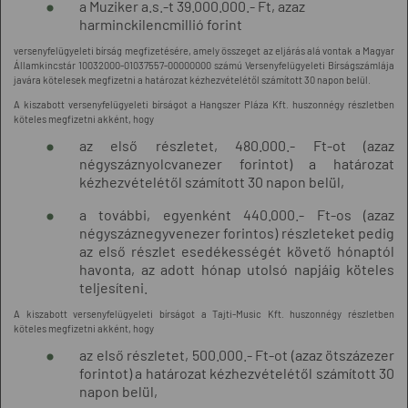
a Muziker a.s.-t 39.000.000.- Ft, azaz
harminckilencmillió forint
versenyfelügyeleti bírság megfizetésére, amely összeget az eljárás alá vontak a Magyar
Államkincstár 10032000-01037557-00000000 számú Versenyfelügyeleti Bírságszámlája
javára kötelesek megfizetni a határozat kézhezvételétől számított 30 napon belül.
A kiszabott versenyfelügyeleti bírságot a Hangszer Pláza Kft. huszonnégy részletben
köteles megfizetni akként, hogy
az első részletet, 480.000.- Ft-ot (azaz
négyszáznyolcvanezer forintot) a határozat
kézhezvételétől számított 30 napon belül,
a további, egyenként 440.000.- Ft-os (azaz
négyszáznegyvenezer forintos) részleteket pedig
az első részlet esedékességét követő hónaptól
havonta, az adott hónap utolsó napjáig köteles
teljesíteni.
A kiszabott versenyfelügyeleti bírságot a Tajti-Music Kft. huszonnégy részletben
köteles megfizetni akként, hogy
az első részletet, 500.000.- Ft-ot (azaz ötszázezer
forintot) a határozat kézhezvételétől számított 30
napon belül,