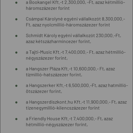
a Bookangel Kft.-t 2.300.000, -Ft, azaz kétmillió-
háromszázezer forint
Csámpai Károlyné egyéni vállalkozót 8.300.000.-
Ft, azaz nyolcmillió-háromszázezer forint
Schmidt Károly egyéni vállalkozót 230.000.-Ft,
azaz kétszázharmincezer forint,
a Tajti-Music Kft.-t 7.400.000.- Ft, azaz hétmillió-
négyszázezer forint,
a Hangszer Pláza Kft.-t 10.600.000.- Ft, azaz
tízmillió-hatszázezer forint,
a Hangszerker Kft.-t 6.500.000.-Ft, azaz hatmillió-
ötszázezer forint,
a Hangszerdiszkont.hu Kft.-t 11.900.000.- Ft, azaz
tizenegymillió-kilencszázezer forint
a Friendly House Kft.-t 7.400.000.- Ft, azaz
hétmillió-négyszázezer forint,