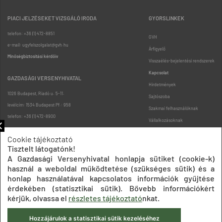
PIACI JELZÉSEKET VIZSGÁLÓ IRODA
GYORSLINKEK
telefon: +36 (1) 472-8851
GVH
e-mail: ugyfelszolgalat@gvh.hu
Árfigyelő
Minőségbiztosítási kérdőív
Visszaélés-bejelentési rendszerek
Kapcsolat
GAZDASÁGI VERSENYHIVATAL
Hirdetmények
1026 Budapest, Riadó u. 5-11.
Sajtószoba
levélcím: 1534 Budapest Pf.: 958
Szakmai felhasználóknak
telefon: +36 (1) 472-8900
Vállalkozásoknak
Fogyasztóknak
Cookie tájékoztató
Podcast
Tisztelt látogatónk!
Oldaltérkép
A Gazdasági Versenyhivatal honlapja sütiket (cookie-k)
használ a weboldal működtetése (szükséges sütik) és a
honlap használatával kapcsolatos információk gyűjtése
érdekében (statisztikai sütik). Bővebb információkért
kérjük, olvassa el
részletes tájékoztató
nkat.
Hozzájárulok a statisztikai sütik kezeléséhez