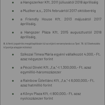
a Hangszerker Kft. 2011 júliusától 2018 áprilisáig
a Muziker a.s., 2014 februártól 2017 októberéig
a Friendly House Kft. 2013 májusától 2017
áprilisáig,
a Hangszer Pláza Kft. 2015 augusztustól 2018
áprilisáig.
II.
A fenti jogsértés megállapításán túl az eljáró versenytanács a Tpvt. 76. § (1) bekezdés
k) pontja alapján kötelezi
Szikszai Tímea Mária egyéni vállalkozót 4.000.- Ft,
azaz négyezer forint
a Pécsi Direkt Kft. „f.a.”-t 1.300.000,- Ft, azaz
egymillió-háromszázezer
a Rainbow Üzletlánc Kft. „f.a.”-t 6.000.000,- Ft,
azaz hatmillió forint
a Könyv Plaza Kft.-t 800.000,- Ft, azaz
nyolcszázezer forint