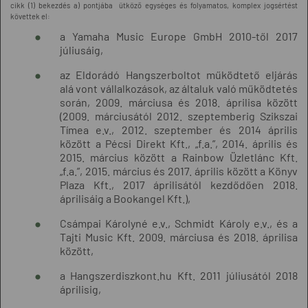
cikk (1) bekezdés a) pontjába ütköző egységes és folyamatos, komplex jogsértést
követtek el:
a Yamaha Music Europe GmbH 2010-től 2017
júliusáig,
az Eldorádó Hangszerboltot működtető eljárás
alá vont vállalkozások, az általuk való működtetés
során, 2009. márciusa és 2018. áprilisa között
(2009. márciusától 2012. szeptemberig Szikszai
Tímea e.v., 2012. szeptember és 2014 április
között a Pécsi Direkt Kft., „f.a.”, 2014. április és
2015. március között a Rainbow Üzletlánc Kft.
„f.a.”, 2015. március és 2017. április között a Könyv
Plaza Kft., 2017 áprilisától kezdődően 2018.
áprilisáig a Bookangel Kft.),
Csámpai Károlyné e.v., Schmidt Károly e.v., és a
Tajti Music Kft. 2009. márciusa és 2018. áprilisa
között,
a Hangszerdiszkont.hu Kft. 2011 júliusától 2018
áprilisig,