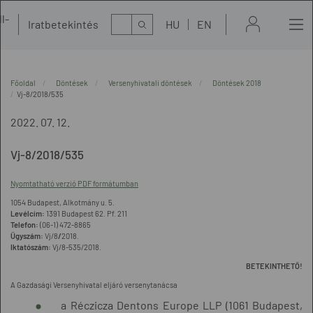
l-
Kereső
Iratbetekintés
HU
EN
t
Főoldal
Döntések
Versenyhivatali döntések
Döntések 2018
Vj-8/2018/535
2022. 07. 12.
Vj-8/2018/535
Nyomtatható verzió PDF formátumban
1054 Budapest, Alkotmány u. 5.
Levélcím:
1391 Budapest 62. Pf. 211
Telefon:
(06-1) 472-8865
Ügyszám:
Vj/8
/
2018.
Iktatószám:
Vj/8-535/2018.
BETEKINTHETŐ!
A Gazdasági Versenyhivatal eljáró versenytanácsa
a Réczicza Dentons Europe LLP (1061 Budapest,