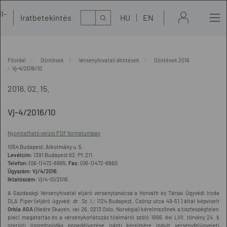
l-
Kereső
Iratbetekintés
HU
EN
t
Főoldal
Döntések
Versenyhivatali döntések
Döntések 2016
Vj-4/2016/10
2016. 02. 15.
Vj-4/2016/10
Nyomtatható verzió PDF formátumban
1054 Budapest, Alkotmány u. 5.
Levélcím:
1391 Budapest 62. Pf. 211.
Telefon:
(06-1) 472-8865,
Fax:
(06-1) 472-8860
Ügyszám:
Vj/4/2016
.
Iktatószám:
Vj/4-10/2016.
A Gazdasági Versenyhivatal eljáró versenytanácsa a Horváth és Társai Ügyvédi Iroda
DLA Piper (eljáró ügyvéd: dr. Sz. I.; 1124 Budapest, Csörsz utca 49-51.) által képviselt
Orkla ASA
(Nedre Skøyen, vei 26, 0213 Oslo, Norvégia) kérelmezőnek a tisztességtelen
piaci magatartás és a versenykorlátozás tilalmáról szóló 1996. évi LVII. törvény 24. §
szerinti összefonódás engedélyezése iránti kérelmére indult versenyfelügyeleti