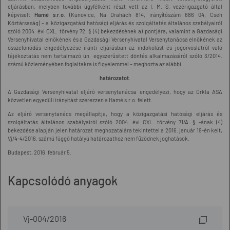
eljárásban, melyben további ügyfélként részt vett az I. M. S. vezérigazgató által
képviselt
Hamé s.r.o.
(Kunovice, Na Drahách 814, irányítószám 686 04, Cseh
Köztársaság) – a közigazgatási hatósági eljárás és szolgáltatás általános szabályairól
szóló 2004. évi CXL. törvény 72. § (4) bekezdésének a) pontjára, valamint a Gazdasági
Versenyhivatal elnökének és a Gazdasági Versenyhivatal Versenytanácsa elnökének az
összefonódás engedélyezése iránti eljárásban az indokolást és jogorvoslatról való
tájékoztatás nem tartalmazó ún. egyszerűsített döntés alkalmazásáról szóló 3/2014.
számú közleményében foglaltakra is figyelemmel – meghozta az alábbi
határozatot
.
A Gazdasági Versenyhivatal eljáró versenytanácsa engedélyezi, hogy az Orkla ASA
közvetlen egyedüli irányítást szerezzen a Hamé s.r.o. felett.
Az eljáró versenytanács megállapítja, hogy a közigazgatási hatósági eljárás és
szolgáltatás általános szabályairól szóló 2004. évi CXL. törvény 71/A. § -ának (4)
bekezdése alapján jelen határozat meghozatalára tekintettel a 2016. január 19-én kelt,
Vj/4-4/2016. számú függő hatályú határozathoz nem fűződnek joghatások.
Budapest, 2016. február 5.
Kapcsolódó anyagok
Vj-004/2016