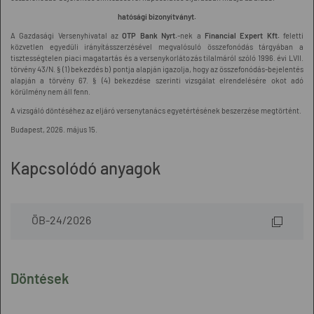
hatósági bizonyítványt.
A Gazdasági Versenyhivatal az
OTP Bank Nyrt.
-nek a
Financial Expert Kft.
feletti
közvetlen egyedüli irányításszerzésével megvalósuló összefonódás tárgyában a
tisztességtelen piaci magatartás és a versenykorlátozás tilalmáról szóló 1996. évi LVII.
törvény 43/N. § (1) bekezdés b) pontja alapján igazolja, hogy az összefonódás-bejelentés
alapján a törvény 67. § (4) bekezdése szerinti vizsgálat elrendelésére okot adó
körülmény nem áll fenn.
A vizsgáló döntéséhez az eljáró versenytanács egyetértésének beszerzése megtörtént.
Budapest, 2026. május 15.
Kapcsolódó anyagok
ÖB-24/2026
Döntések