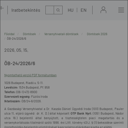
l-
Kereső
Iratbetekintés
HU
EN
t
Főoldal
Döntések
Versenyhivatali döntések
Döntések 2026
ÖB-24/2026/6
2026. 05. 15.
ÖB-24/2026/6
Nyomtatható verzió PDF formátumban
1026 Budapest, Riadó u. 5-11.
Levélcím:
1534 Budapest, Pf. 958
Telefon:
(06-1) 472-8900
Szervezeti egység:
Fúziós Iroda
Iktatószám:
ÖB/24-6/2026.
A Gazdasági Versenyhivatal a Dr. Kaszás Dániel Ügyvédi Iroda (1013 Budapest, Pauler
utca 11, eljáró ügyvéd: dr. K. D.) által képviselt
OTP Bank Nyrt.
(1051 Budapest, Nádor
utca 16.) bejelentő által benyújtott, a tisztességtelen piaci magatartás és a
versenykorlátozás tilalmáról szóló 1996. évi LVII. törvény 43/J. § (1) bekezdése szerinti
összefonódás-bejelentés elintézésével kapcsolatos eljárásban kiadja az alábbi