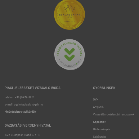
PIACI JELZÉSEKET VIZSGÁLÓ IRODA
GYORSLINKEK
telefon: +36 (1) 472-8851
GVH
e-mail: ugyfelszolgalat@gvh.hu
Árfigyelő
Minőségbiztosítási kérdőív
Visszaélés-bejelentési rendszerek
Kapcsolat
GAZDASÁGI VERSENYHIVATAL
Hirdetmények
1026 Budapest, Riadó u. 5-11.
Sajtószoba