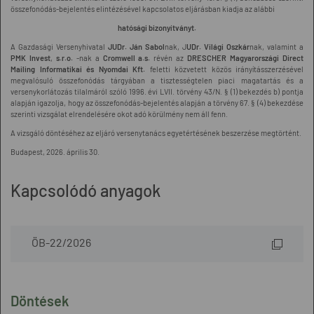
összefonódás-bejelentés elintézésével kapcsolatos eljárásban kiadja az alábbi
hatósági bizonyítványt.
A Gazdasági Versenyhivatal
JUDr. Ján Sabol
nak, J
UDr. Világi Oszkár
nak, valamint a
PMK Invest
,
s.r.o.
-nak a
Cromwell a.s.
révén az
DRESCHER Magyarországi Direct
Mailing Informatikai és Nyomdai Kft.
feletti közvetett közös irányításszerzésével
megvalósuló összefonódás tárgyában a tisztességtelen piaci magatartás és a
versenykorlátozás tilalmáról szóló 1996. évi LVII. törvény 43/N. § (1) bekezdés b) pontja
alapján igazolja, hogy az összefonódás-bejelentés alapján a törvény 67. § (4) bekezdése
szerinti vizsgálat elrendelésére okot adó körülmény nem áll fenn.
A vizsgáló döntéséhez az eljáró versenytanács egyetértésének beszerzése megtörtént.
Budapest, 2026. április 30.
Kapcsolódó anyagok
ÖB-22/2026
Döntések