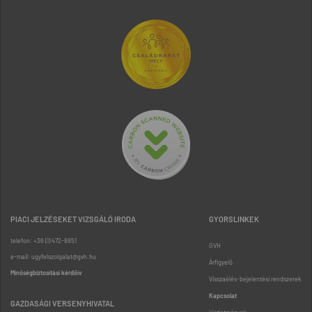
PIACI JELZÉSEKET VIZSGÁLÓ IRODA
GYORSLINKEK
telefon: +36 (1) 472-8851
GVH
e-mail: ugyfelszolgalat@gvh.hu
Árfigyelő
Minőségbiztosítási kérdőív
Visszaélés-bejelentési rendszerek
Kapcsolat
GAZDASÁGI VERSENYHIVATAL