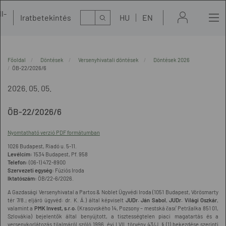
l-
Kereső
Iratbetekintés
HU
EN
t
Főoldal
Döntések
Versenyhivatali döntések
Döntések 2026
ÖB-22/2026/6
2026. 05. 05.
ÖB-22/2026/6
Nyomtatható verzió PDF formátumban
1026 Budapest, Riadó u. 5-11.
Levélcím:
1534 Budapest, Pf. 958
Telefon:
(06-1) 472-8900
Szervezeti egység:
Fúziós Iroda
Iktatószám:
ÖB/22-6/2026.
A Gazdasági Versenyhivatal a Partos & Noblet Ügyvédi Iroda (1051 Budapest, Vörösmarty
tér 7/8.; eljáró ügyvéd: dr. K. Á.) által képviselt
JUDr. Ján Sabol
,
JUDr. Világi Oszkár
,
valamint a
PMK Invest, s.r.o.
(Krasovského 14, Pozsony – mestská časť Petržalka 851 01,
Szlovákia) bejelentők által benyújtott, a tisztességtelen piaci magatartás és a
versenykorlátozás tilalmáról szóló 1996. évi LVII. törvény 43/J. § (1) bekezdése szerinti