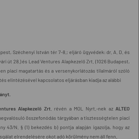
est, Széchenyi István tér 7-8.; eljáró ügyvédek: dr. A. D. és
ri út 28.) és Lead Ventures Alapkezelő Zrt. (1026 Budapest,
elen piaci magatartás és a versenykorlátozás tilalmáról szóló
ntés elintézésével kapcsolatos eljárásban kiadja az alábbi
ányt.
ntures Alapkezelő Zrt
. révén a MOL Nyrt.-nek az
ALTEO
 megvalósuló összefonódás tárgyában a tisztességtelen piaci
ny 43/N. § (1) bekezdés b) pontja alapján igazolja, hogy az
zsgálat elrendelésére okot adó körülmény nem áll fenn.