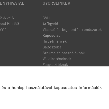
ENYHIVATAL
GYORSLINKEK
 u. 5-11.
GVH
est Pf.: 958
Árfigyelő
Visszaélés-bejelentési rendszerek
8900
Kapcsolat
Hirdetmények
Sajtószoba
Szakmai felhasználóknak
Vállalkozásoknak
Fogyasztóknak
Podcast
 és a honlap használatával kapcsolatos információk