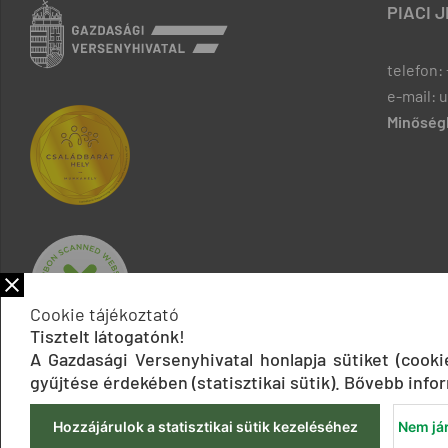
PIACI 
telefon: 
e-mail: 
Minőségb
Cookie tájékoztató
Tisztelt látogatónk!
A Gazdasági Versenyhivatal honlapja sütiket (cook
gyűjtése érdekében (statisztikai sütik). Bővebb infor
Hozzájárulok a statisztikai sütik kezeléséhez
Nem jár