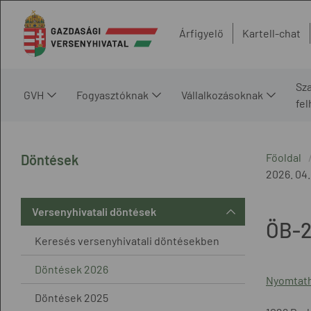
Árfigyelő
Kartell-chat
Sz
GVH
Fogyasztóknak
Vállalkozásoknak
fe
Főoldal
Döntések
2026. 04.
Versenyhivatali döntések
ÖB-2
Keresés versenyhivatali döntésekben
Döntések 2026
Nyomtath
Döntések 2025