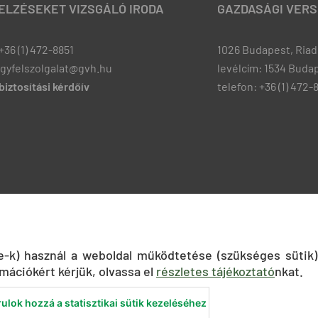
JELZÉSEKET VIZSGÁLÓ IRODA
GAZDASÁGI VERS
+36 (1) 472-8851
1026 Budapest, Riadó
ugyfelszolgalat@gvh.hu
levélcím: 1534 Budap
iztosítási kérdőív
telefon: +36 (1) 472-
ie-k) használ a weboldal működtetése (szükséges sütik)
mációkért kérjük, olvassa el
részletes tájékoztató
nkat.
ulok hozzá a statisztikai sütik kezeléséhez