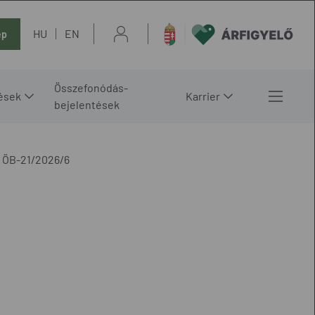
HU
EN
ép
Összefonódás-
ések
Karrier
bejelentések
ÖB-21/2026/6