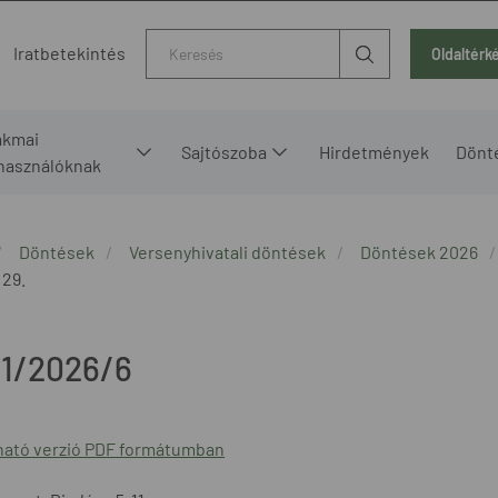
Kereső
Iratbetekintés
Oldaltérk
akmai
Sajtószoba
Hirdetmények
Dönt
lhasználóknak
Döntések
Versenyhivatali döntések
Döntések 2026
 29.
1/2026/6
ató verzió PDF formátumban