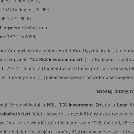
pest, Riadó u. 5-11.
:
1534 Budapest, Pf. 958
(06-1) 472-8900
ti egység:
Fúziós Iroda
ám:
ÖB/21-6/2026.
gi Versenyhivatal a Siegler Bird & Bird Ügyvédi Iroda (1051 Budap
 által képviselt
MOL RES Investments Zrt.
(1117 Budapest, Dombóvá
út 122-124. 4. em. 2.) bejelentők által benyújtott, a tisztességt
 LVII. törvény 43/J. § (1) bekezdése szerinti összefonódás-bejele
hatósági bizonyítv
ági Versenyhivatal a
MOL RES Investment Zrt
. és a
Lead Ve
olgáltató Nyrt.
feletti közvetett egyedüli irányításszerzésével
s és a versenykorlátozás tilalmáról szóló 1996. évi LVII. törvé
dás-bejelentés alapján a törvény 67. § (4) bekezdése szerinti vi