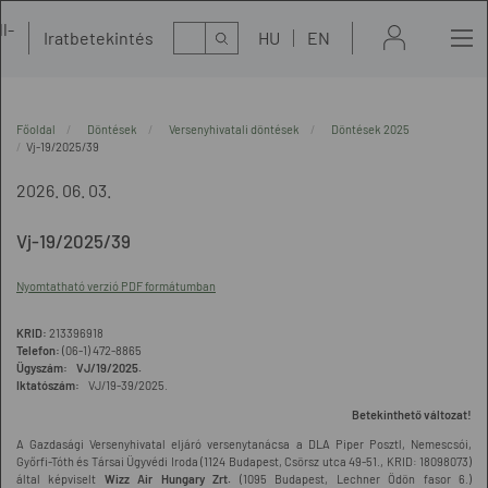
l-
Kereső
Iratbetekintés
HU
EN
t
Főoldal
Döntések
Versenyhivatali döntések
Döntések 2025
Vj-19/2025/39
2026. 06. 03.
Vj-19/2025/39
Nyomtatható verzió PDF formátumban
KRID:
213396918
Telefon:
(06-1) 472-8865
Ügyszám: VJ/19/2025.
Iktatószám:
VJ/19-39/2025.
Betekinthető változat!
A Gazdasági Versenyhivatal eljáró versenytanácsa a DLA Piper Posztl, Nemescsói,
Győrfi-Tóth és Társai Ügyvédi Iroda (1124 Budapest, Csörsz utca 49-51., KRID: 18098073)
által képviselt
Wizz Air Hungary Zrt.
(1095 Budapest, Lechner Ödön fasor 6.)