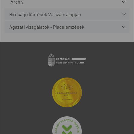
Archív
Bírósági döntések VJ szám alapján
Ágazati vizsgálatok - Piacelemzések