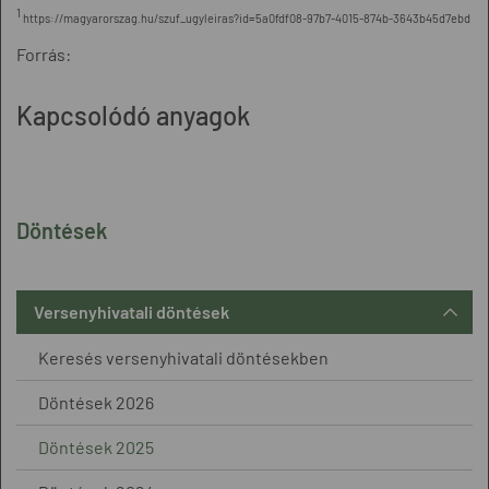
1
https://magyarorszag.hu/szuf_ugyleiras?id=5a0fdf08-97b7-4015-874b-3643b45d7ebd
Forrás:
Kapcsolódó anyagok
Döntések
Versenyhivatali döntések
Keresés versenyhivatali döntésekben
Döntések 2026
Döntések 2025