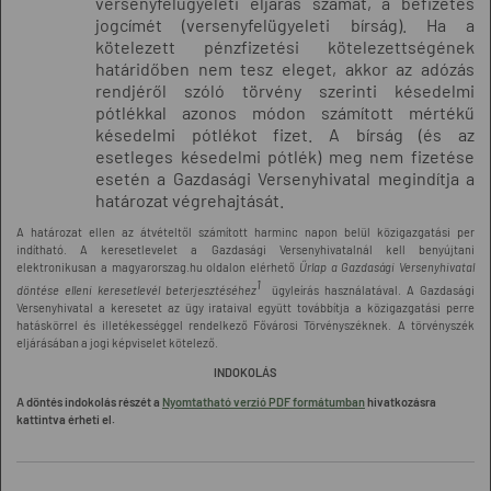
versenyfelügyeleti eljárás számát, a befizetés
jogcímét (versenyfelügyeleti bírság). Ha a
kötelezett pénzfizetési kötelezettségének
határidőben nem tesz eleget, akkor az adózás
rendjéről szóló törvény szerinti késedelmi
pótlékkal azonos módon számított mértékű
késedelmi pótlékot fizet. A bírság (és az
esetleges késedelmi pótlék) meg nem fizetése
esetén a Gazdasági Versenyhivatal megindítja a
határozat végrehajtását.
A határozat ellen az átvételtől számított harminc napon belül közigazgatási per
indítható. A keresetlevelet a Gazdasági Versenyhivatalnál kell benyújtani
elektronikusan a magyarorszag.hu oldalon elérhető
Űrlap a Gazdasági Versenyhivatal
1
döntése elleni keresetlevél beterjesztéséhez
ügyleírás használatával. A Gazdasági
Versenyhivatal a keresetet az ügy irataival együtt továbbítja a közigazgatási perre
hatáskörrel és illetékességgel rendelkező Fővárosi Törvényszéknek. A törvényszék
eljárásában a jogi képviselet kötelező.
INDOKOLÁS
A döntés indokolás részét a
Nyomtatható verzió PDF formátumban
hivatkozásra
kattintva érheti el.