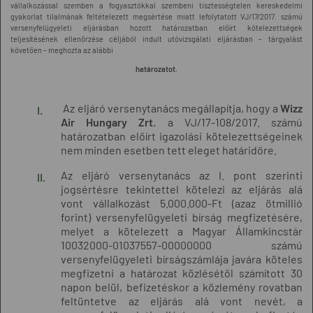
vállalkozással szemben a fogyasztókkal szembeni tisztességtelen kereskedelmi
gyakorlat tilalmának feltételezett megsértése miatt lefolytatott VJ/17/2017. számú
versenyfelügyeleti eljárásban hozott határozatban előírt kötelezettségek
teljesítésének ellenőrzése céljából indult utóvizsgálati eljárásban – tárgyalást
követően – meghozta az alábbi
határozatot.
Az eljáró versenytanács megállapítja, hogy a
Wizz
Air Hungary Zrt.
a VJ/17-108/2017. számú
határozatban előírt igazolási kötelezettségeinek
nem minden esetben tett eleget határidőre.
Az eljáró versenytanács az I. pont szerinti
jogsértésre tekintettel kötelezi az eljárás alá
vont vállalkozást 5.000.000-Ft (azaz ötmillió
forint) versenyfelügyeleti bírság megfizetésére,
melyet a kötelezett a Magyar Államkincstár
10032000-01037557-00000000 számú
versenyfelügyeleti bírságszámlája javára köteles
megfizetni a határozat közlésétől számított 30
napon belül, befizetéskor a közlemény rovatban
feltüntetve az eljárás alá vont nevét, a