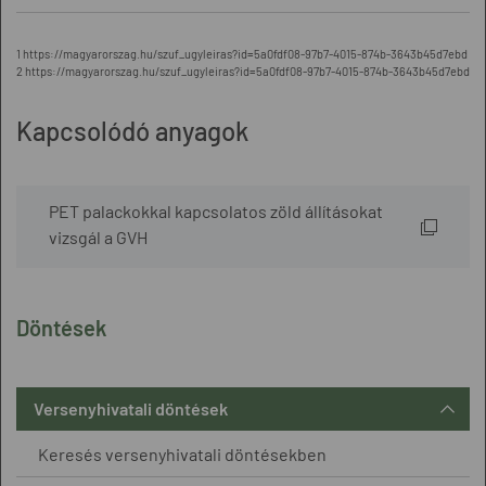
1 https://magyarorszag.hu/szuf_ugyleiras?id=5a0fdf08-97b7-4015-874b-3643b45d7ebd
2 https://magyarorszag.hu/szuf_ugyleiras?id=5a0fdf08-97b7-4015-874b-3643b45d7ebd
Kapcsolódó anyagok
PET palackokkal kapcsolatos zöld állításokat
vizsgál a GVH
Döntések
Versenyhivatali döntések
Keresés versenyhivatali döntésekben