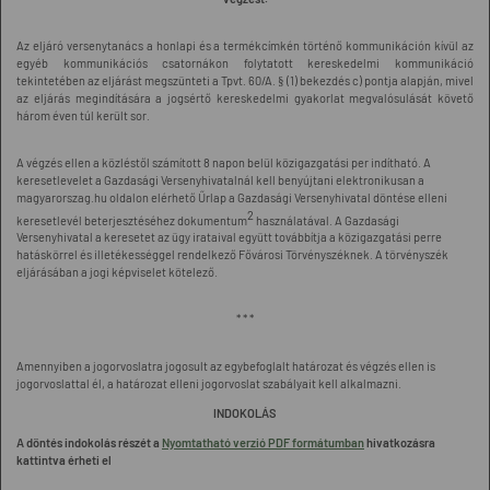
Az eljáró versenytanács a honlapi és a termékcímkén történő kommunikáción kívül az
egyéb kommunikációs csatornákon folytatott kereskedelmi kommunikáció
tekintetében az eljárást megszünteti a Tpvt. 60/A. § (1) bekezdés c) pontja alapján, mivel
az eljárás megindítására a jogsértő kereskedelmi gyakorlat megvalósulását követő
három éven túl került sor.
A végzés ellen a közléstől számított 8 napon belül közigazgatási per indítható. A
keresetlevelet a Gazdasági Versenyhivatalnál kell benyújtani elektronikusan a
magyarorszag.hu oldalon elérhető Űrlap a Gazdasági Versenyhivatal döntése elleni
2
keresetlevél beterjesztéséhez dokumentum
használatával. A Gazdasági
Versenyhivatal a keresetet az ügy irataival együtt továbbítja a közigazgatási perre
hatáskörrel és illetékességgel rendelkező Fővárosi Törvényszéknek. A törvényszék
eljárásában a jogi képviselet kötelező.
* * *
Amennyiben a jogorvoslatra jogosult az egybefoglalt határozat és végzés ellen is
jogorvoslattal él, a határozat elleni jogorvoslat szabályait kell alkalmazni.
INDOKOLÁS
A döntés indokolás részét a
Nyomtatható verzió PDF formátumban
hivatkozásra
kattintva érheti el