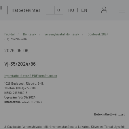
l-
Kereső
Iratbetekintés
HU
EN
t
Főoldal
Döntések
Versenyhivatali döntések
Döntések 2024
Vj-35/2024/86
2026. 05. 06.
Vj-35/2024/86
Nyomtatható verzió PDF formátumban
1026 Budapest, Riadó u. 5-11.
Telefon:
(06-1) 472-8865
KRID:
213396918
Ügyszám:
VJ/35/2024.
Iktatószám:
VJ/35-86/2024.
Betekinthető változat
A Gazdasági Versenyhivatal eljáró versenytanácsa a Lakatos, Köves és Társai Ügyvédi