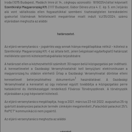
Iroda (1075 Budapest, Madách Imre út 14., cégkapu azonosító: 18190254) által képviselt
Szentkirályi Magyarország Kft.
(1117 Budapest, Gábor Dénes utca 4. C. ép. 5. em.) eljárás
alá vont vállalkozás ellen fogyasztókkal szembeni tisztességtelen kereskedelmi
gyakorlat tilalmának feltételezett megsértése miatt indult VJ/35/2024. számú
eljárásban meghozta az alábbi
határozatot.
Az eljáró versenytanács – jogsértés vagy annak hiánya megállapítása nélkül – kötelezi a
Szentkirályi Magyarország Kft.-t az általa tett, jelen (végzéssel egybefoglalt) határozat
melléklete szerinti kötelezettségvállalás teljesítésére.
A határozat ellen a kézhezvételtől számított 30 napon belül közigazgatási per indítható.
A keresetlevelet a Gazdasági Versenyhivatalnál kell benyújtani elektronikusan a
magyarorszag.hu oldalon elérhető Űrlap a Gazdasági Versenyhivatal döntése elleni
1
keresetlevél beterjesztéséhez dokumentum
használatával. A Gazdasági
Versenyhivatal a keresetet az ügy irataival együtt továbbítja a közigazgatási perre
hatáskörrel és illetékességgel rendelkező Fővárosi Törvényszéknek. A törvényszék
eljárásában a jogi képviselet kötelező.
Az eljáró versenytanács megállapítja, hogy a 2021. március 23-tól 2022. augusztus 25-ig
gyártott ásványvizes palackok termék címkéjén megjelenített „Palackból palackot 25%
RePET” kommunikáció nem jogsértő.
Az eljáró versenytanács meghozta az alábbi
végzést.