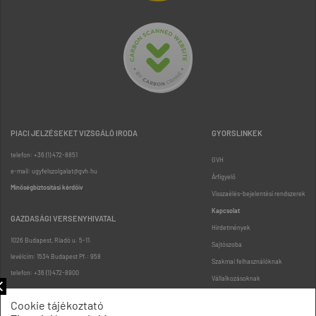
PIACI JELZÉSEKET VIZSGÁLÓ IRODA
GYORSLINKEK
telefon: +36 (1) 472-8851
GVH
e-mail: ugyfelszolgalat@gvh.hu
Árfigyelő
Minőségbiztosítási kérdőív
Visszaélés-bejelentési rendszerek
Kapcsolat
GAZDASÁGI VERSENYHIVATAL
Hirdetmények
1026 Budapest, Riadó u. 5-11.
Sajtószoba
levélcím: 1534 Budapest Pf.: 958
Szakmai felhasználóknak
telefon: +36 (1) 472-8900
Vállalkozásoknak
Fogyasztóknak
Cookie tájékoztató
Podcast