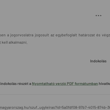
* * *
n a jogorvoslatra jogosult az egybefoglalt határozat és végzés
t kell alkalmazni.
Indokolás
indokolás részét a
Nyomtatható verzió PDF formátumban
hivatko
/magyarorszag.hu/szuf_ugyleiras?id=5a0fdf08-97b7-4015-874b-