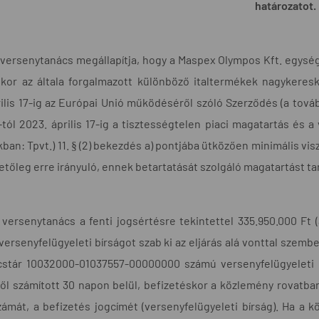
határozatot.
 versenytanács megállapítja, hogy a Maspex Olympos Kft. egység
kor az általa forgalmazott különböző italtermékek nagykeres
ilis 17-ig az Európai Unió működéséről szóló Szerződés (a továb
-tól 2023. április 17-ig a tisztességtelen piaci magatartás és a 
ban: Tpvt.) 11. § (2) bekezdés a) pontjába ütközően minimális 
lletőleg erre irányuló, ennek betartatását szolgáló magatartást ta
 versenytanács a fenti jogsértésre tekintettel 335.950.000 Ft 
ersenyfelügyeleti bírságot szab ki az eljárás alá vonttal szembe
cstár 10032000-01037557-00000000 számú versenyfelügyeleti bí
ől számított 30 napon belül, befizetéskor a közlemény rovatban 
számát, a befizetés jogcímét (versenyfelügyeleti bírság). Ha a