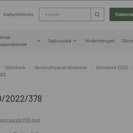
Kereső
Iratbetekintés
Oldaltérk
akmai
Sajtószoba
Hirdetmények
Dönt
lhasználóknak
Döntések
Versenyhivatali döntések
Döntések 2022
 03.
0/2022/378
ató verzió PDF-ben