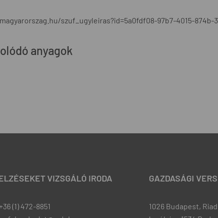
/magyarorszag.hu/szuf_ugyleiras?id=5a0fdf08-97b7-4015-874b
olódó anyagok
JELZÉSEKET VIZSGÁLÓ IRODA
GAZDASÁGI VERS
+36 (1) 472-8851
1026 Budapest, Riadó