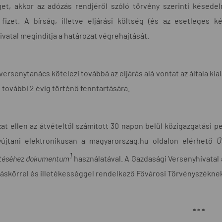
get, akkor az adózás rendjéről szóló törvény szerinti késed
 fizet. A bírság, illetve eljárási költség (és az esetlege
vatal megindítja a határozat végrehajtását.
 versenytanács kötelezi továbbá az eljárás alá vontat az általa k
 további 2 évig történő fenntartására.
at ellen az átvételtől számított 30 napon belül közigazgatási p
yújtani elektronikusan a magyarorszag.hu oldalon elérhető
Ű
1
ztéséhez dokumentum
használatával. A Gazdasági Versenyhivatal a
áskörrel és illetékességgel rendelkező Fővárosi Törvényszéknek.
* * *