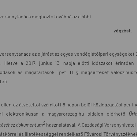
ó versenytanács meghozta továbbá az alábbi
végzést.
 versenytanács az eljárást az egyes vendéglátóipari egységeket
, illetve a 2017. június 13. napja előtti időszakot érintően
odások és magatartások Tpvt. 11. § megsértését valószínűsítő
eti.
ellen az átvételtől számított 8 napon belül közigazgatási per in
ni elektronikusan a magyarorszag.hu oldalon elérhető
Űrl
2
téséhez
dokumentum
használatával. A Gazdasági Versenyhivatal a
áskörrel és illetékességgel rendelkező Fővárosi Törvényszéknek.