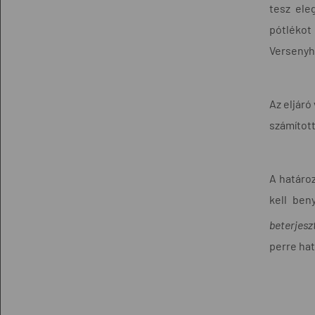
tesz ele
pótlékot
Versenyhi
Az eljáró
számított
A határoz
kell ben
beterjes
perre hat