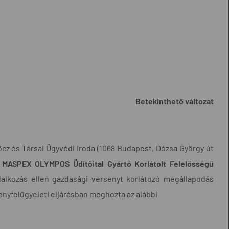
Betekinthető változat
cz és Társai Ügyvédi Iroda (1068 Budapest, Dózsa György út
t
MASPEX OLYMPOS Üdítőital Gyártó Korlátolt Felelősségű
állalkozás ellen gazdasági versenyt korlátozó megállapodás
enyfelügyeleti eljárásban meghozta az alábbi