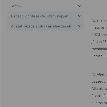
Archív
Bírósági döntések VJ szám alapján
Az eljáró
Ágazati vizsgálatok - Piacelemzések
meg, ami
2023. ápr
június 13
továbbiak
kötött, i
Az eljáró
összegű v
Államkin
átvételét
eljárás 