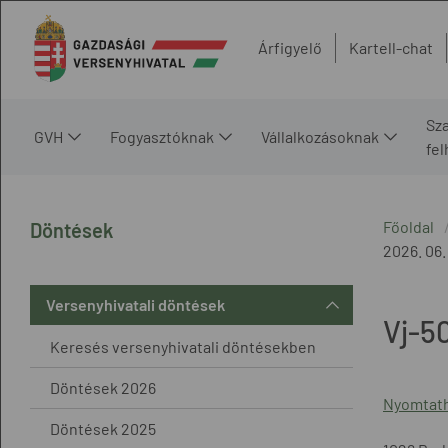
Árfigyelő
Kartell-chat
Sz
GVH
Fogyasztóknak
Vállalkozásoknak
fe
Főoldal
Döntések
2026. 06.
Versenyhivatali döntések
Vj-5
Keresés versenyhivatali döntésekben
Döntések 2026
Nyomtath
Döntések 2025