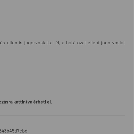
 ellen is jogorvoslattal él, a határozat elleni jogorvoslat
zásra kattintva érheti el.
3643b45d7ebd