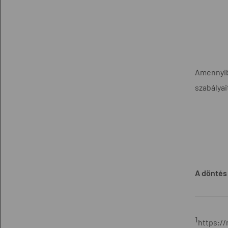
Amennyibe
szabályai
A döntés 
1
https:/