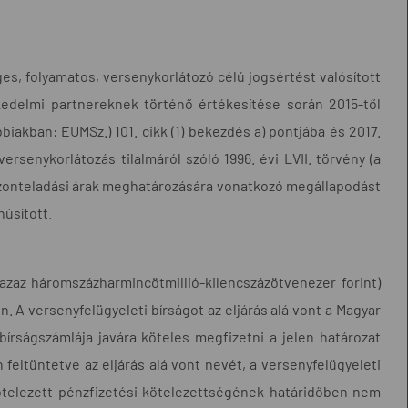
es, folyamatos, versenykorlátozó célú jogsértést valósított
kedelmi partnereknek történő értékesítése során 2015-től
biakban: EUMSz.) 101. cikk (1) bekezdés a) pontjába és 2017.
versenykorlátozás tilalmáról szóló 1996. évi LVII. törvény (a
viszonteladási árak meghatározására vonatkozó megállapodást
núsított.
(azaz háromszázharmincötmillió-kilencszázötvenezer forint)
n. A versenyfelügyeleti bírságot az eljárás alá vont a Magyar
rságszámlája javára köteles megfizetni a jelen határozat
feltüntetve az eljárás alá vont nevét, a versenyfelügyeleti
 kötelezett pénzfizetési kötelezettségének határidőben nem