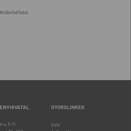
-3643b45d7ebd
ENYHIVATAL
GYORSLINKEK
 u. 5-11.
GVH