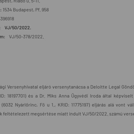
pest, Riadó u. 5-11.
:
1534 Budapest, Pf. 958
3396918
: VJ/50/2022.
ám:
VJ/50-378/2022.
gi Versenyhivatal eljáró versenytanácsa a Deloitte Legal Göndö
ID: 18197701) és a Dr. Miks Anna Ügyvédi Iroda által képvisel
(6032 Nyárlőrinc, Fő u 1., KRID: 11775197) eljárás alá vont v
k feltételezett megsértése miatt indult VJ/50/2022. számú vers