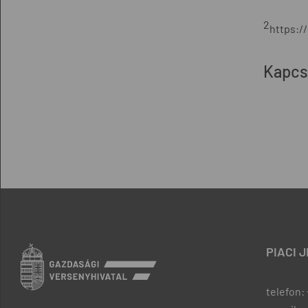
2
https:/
Kapcs
PIACI 
telefon: 