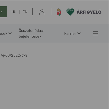
HU
EN
ép
Összefonódás-
ések
Karrier
bejelentések
Vj-50/2022/378