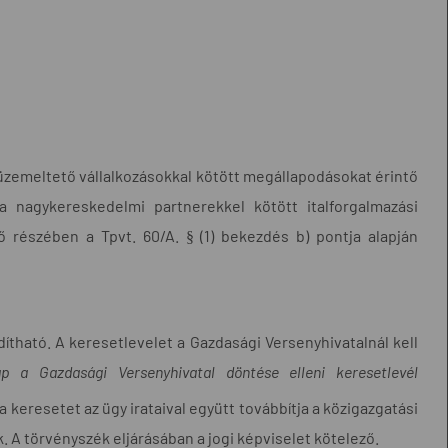
 üzemeltető vállalkozásokkal kötött megállapodásokat érintő
 a nagykereskedelmi partnerekkel kötött italforgalmazási
 részében a Tpvt. 60/A. § (1) bekezdés b) pontja alapján
dítható. A keresetlevelet a Gazdasági Versenyhivatalnál kell
ap a Gazdasági Versenyhivatal döntése elleni keresetlevél
 keresetet az ügy irataival együtt továbbítja a közigazgatási
 A törvényszék eljárásában a jogi képviselet kötelező.