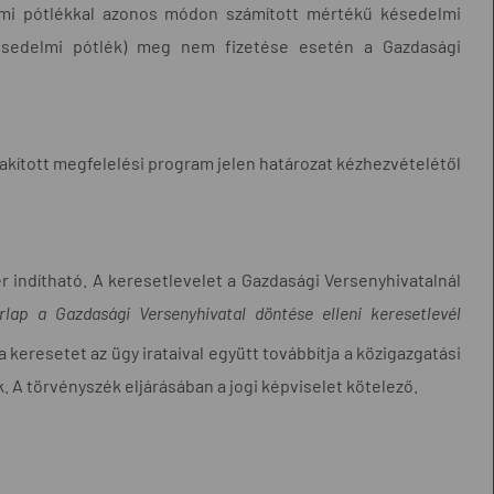
elmi pótlékkal azonos módon számított mértékű késedelmi
s késedelmi pótlék) meg nem fizetése esetén a Gazdasági
ialakított megfelelési program jelen határozat kézhezvételétől
er indítható. A keresetlevelet a Gazdasági Versenyhivatalnál
rlap a Gazdasági Versenyhivatal döntése elleni keresetlevél
 keresetet az ügy irataival együtt továbbítja a közigazgatási
 A törvényszék eljárásában a jogi képviselet kötelező.