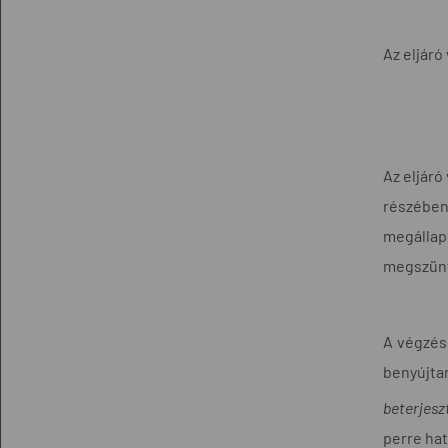
Az eljár
Az eljáró
részében
megállap
megszünt
A végzés 
benyújta
beterjesz
perre hat